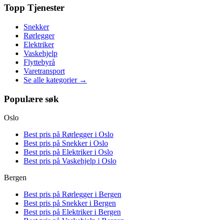
Topp Tjenester
Snekker
Rørlegger
Elektriker
Vaskehjelp
Flyttebyrå
Varetransport
Se alle kategorier →
Populære søk
Oslo
Best pris på
Rørlegger i Oslo
Best pris på
Snekker i Oslo
Best pris på
Elektriker i Oslo
Best pris på
Vaskehjelp i Oslo
Bergen
Best pris på
Rørlegger i Bergen
Best pris på
Snekker i Bergen
Best pris på
Elektriker i Bergen