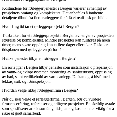
Kostnadene for rørleggertjenester i Bergen varierer avhengig av
prosjektets omfang og kompleksitet. Det anbefales å innhente
detaljerte tilbud fra flere rørleggere for å få et realistisk prisbilde.
Hvor lang tid tar et rørleggerprosjekt i Bergen?
Tidsbruken for et rørleggerprosjekt i Bergen avhenger av prosjektets
størrelse og kompleksitet. Mindre prosjekter kan fullføres på noen
timer, mens større oppdrag kan ta flere dager eller uker. Diskuter
tidsplanen med rørleggeren på forhånd.
Hvilke tjenester tilbyr en rørlegger i Bergen?
En rørlegger i Bergen tilbyr tjenester som installasjon og reparasjon
av vann- og avløpssystemer, montering av sanitærutstyr, oppussing
av bad, samt vedlikehold av varmeanlegg. De kan også bistå med
lekkasjesøk og rørinspeksjon.
Hvordan velge riktig rørleggerfirma i Bergen?
Når du skal velge et rørleggerfirma i Bergen, bør du vurdere
firmaets erfaring, referanser og tidligere prosjekter. En skriftlig avtale
som spesifiserer arbeidsomfang, tidsplan og kostnader er viktig for å
sikre et godt samarbeid.