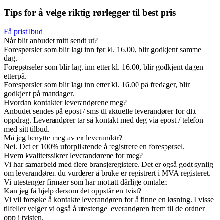
Tips for å velge riktig rørlegger til best pris
Få pristilbud
Når blir anbudet mitt sendt ut?
Forespørsler som blir lagt inn før kl. 16.00, blir godkjent samme
dag.
Forepørseler som blir lagt inn etter kl. 16.00, blir godkjent dagen
etterpå.
Forespørsler som blir lagt inn etter kl. 16.00 på fredager, blir
godkjent på mandager.
Hvordan kontakter leverandørene meg?
Anbudet sendes på epost / sms til aktuelle leverandører for ditt
oppdrag. Leverandører tar så kontakt med deg via epost / telefon
med sitt tilbud.
Må jeg benytte meg av en leverandør?
Nei. Det er 100% uforpliktende å registrere en forespørsel.
Hvem kvalitetssikrer leverandørene for meg?
Vi har samarbeid med flere bransjeregistere. Det er også godt synlig
om leverandøren du vurderer å bruke er registrert i MVA registeret.
Vi utestenger firmaer som har mottatt dårlige omtaler.
Kan jeg få hjelp dersom det oppstår en tvist?
Vi vil forsøke å kontakte leverandøren for å finne en løsning. I visse
tilfeller velger vi også å utestenge leverandøren frem til de ordner
opp i tvisten.