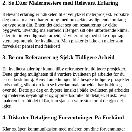
2. Se Etter Malermestere med Relevant Erfaring
Relevant erfaring er nøkkelen til et vellykket malerprosjekt. Forsikre
deg om at maleren har erfaring med prosjekter av lignende omfang
og type som ditt. Enten det dreier seg om restaurering av eldre
byggverk, utvendig malerarbeid i Bergen sitt ofte utfordrende klima,
eller fint innvendig malerarbeid, så vil erfaring med slike oppdrag
være avgjørende for kvaliteten. Man ønsker jo ikke en maler som
forveksler pensel med feiekost!
3. Be om Referanser og Sjekk Tidligere Arbeid
En kvalitetsmaler bør kunne tilby referanser fra tidligere prosjekter.
Dette gir deg muligheten til å vurdere kvaliteten på arbeidet før du
tar en beslutning. Benytt anledningen til å besøke tidligere prosjekter
hvis mulig, slik at du kan se hvordan malerarbeidet har holdt seg
over tid. Dette gir deg en dypere innsikt i både kvaliteten på arbeidet
og malerens nøyaktighet og oppmerksomhet til detaljer. Husk: hvis
maleren har fått det til før, kan sjansen være stor for at de gjør det
igjen.
4. Diskuter Detaljer og Forventninger På Forhånd
Klar og åpen kommunikasjon med maleren om dine forventninger