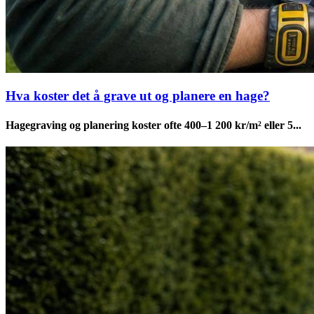
Hva koster det å grave ut og planere en hage?
Hagegraving og planering koster ofte 400–1 200 kr/m² eller 5...