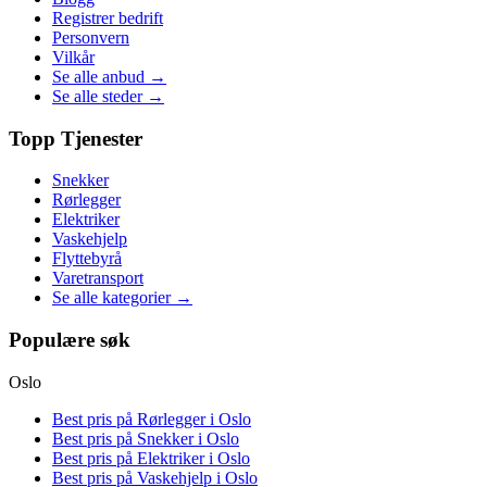
Registrer bedrift
Personvern
Vilkår
Se alle anbud →
Se alle steder →
Topp Tjenester
Snekker
Rørlegger
Elektriker
Vaskehjelp
Flyttebyrå
Varetransport
Se alle kategorier →
Populære søk
Oslo
Best pris på
Rørlegger i Oslo
Best pris på
Snekker i Oslo
Best pris på
Elektriker i Oslo
Best pris på
Vaskehjelp i Oslo