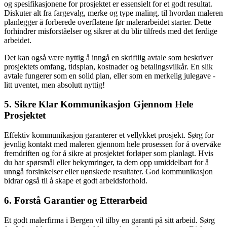
og spesifikasjonene for prosjektet er essensielt for et godt resultat.
Diskuter alt fra fargevalg, merke og type maling, til hvordan maleren
planlegger å forberede overflatene før malerarbeidet starter. Dette
forhindrer misforståelser og sikrer at du blir tilfreds med det ferdige
arbeidet.
Det kan også være nyttig å inngå en skriftlig avtale som beskriver
prosjektets omfang, tidsplan, kostnader og betalingsvilkår. En slik
avtale fungerer som en solid plan, eller som en merkelig julegave -
litt uventet, men absolutt nyttig!
5. Sikre Klar Kommunikasjon Gjennom Hele
Prosjektet
Effektiv kommunikasjon garanterer et vellykket prosjekt. Sørg for
jevnlig kontakt med maleren gjennom hele prosessen for å overvåke
fremdriften og for å sikre at prosjektet forløper som planlagt. Hvis
du har spørsmål eller bekymringer, ta dem opp umiddelbart for å
unngå forsinkelser eller uønskede resultater. God kommunikasjon
bidrar også til å skape et godt arbeidsforhold.
6. Forstå Garantier og Etterarbeid
Et godt malerfirma i Bergen vil tilby en garanti på sitt arbeid. Sørg