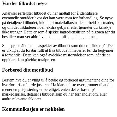
Vurder tilbudet nøye
Analyser rørlegger tilbudet du har mottatt for å identifisere
eventuelle områder hvor det kan være rom for forhandling. Se nøye
på detaljene i tilbudet, inkludert materialkostnader, arbeidskostnader,
og om det inkluderer noen ekstra gebyrer eller tjenester du kanskje
ikke trenger. Dette er som å sjekke ingredienslisten på pizzaen før du
bestiller: man vet aldri hva man kan bli sittende igjen med.
Still spørsmål om alle aspekter av tilbudet som du er usikker på. Det
er viktig at du forstår fullt ut hva tilbudet innebærer før du begynner
å forhandle. Dette kan også avdekke misforståelser som, når de er
oppklart, kan påvirke totalprisen.
Forbered ditt mottilbud
Bestem hva du er villig til å betale og forbered argumentene dine for
hvorfor prisen burde justeres. Ha klar en liste over grunner til at du
mener en prisjustering er berettiget, enten det er basert på
markedspriser, detaljer i tilbudet som du har forhandlet om, eller
andre relevante faktorer.
Kommunikasjon er nøkkelen