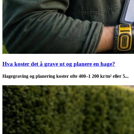
Hva koster det å grave ut og planere en hage?
Hagegraving og planering koster ofte 400–1 200 kr/m² eller 5...