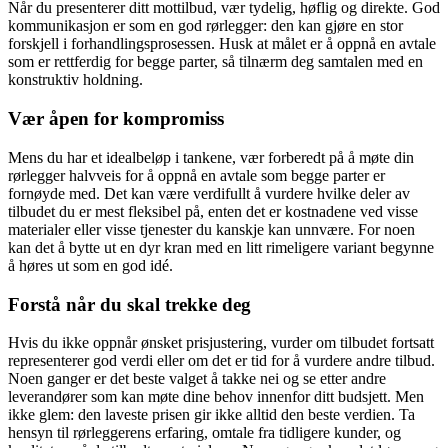
Når du presenterer ditt mottilbud, vær tydelig, høflig og direkte. God
kommunikasjon er som en god rørlegger: den kan gjøre en stor
forskjell i forhandlingsprosessen. Husk at målet er å oppnå en avtale
som er rettferdig for begge parter, så tilnærm deg samtalen med en
konstruktiv holdning.
Vær åpen for kompromiss
Mens du har et idealbeløp i tankene, vær forberedt på å møte din
rørlegger halvveis for å oppnå en avtale som begge parter er
fornøyde med. Det kan være verdifullt å vurdere hvilke deler av
tilbudet du er mest fleksibel på, enten det er kostnadene ved visse
materialer eller visse tjenester du kanskje kan unnvære. For noen
kan det å bytte ut en dyr kran med en litt rimeligere variant begynne
å høres ut som en god idé.
Forstå når du skal trekke deg
Hvis du ikke oppnår ønsket prisjustering, vurder om tilbudet fortsatt
representerer god verdi eller om det er tid for å vurdere andre tilbud.
Noen ganger er det beste valget å takke nei og se etter andre
leverandører som kan møte dine behov innenfor ditt budsjett. Men
ikke glem: den laveste prisen gir ikke alltid den beste verdien. Ta
hensyn til rørleggerens erfaring, omtale fra tidligere kunder, og