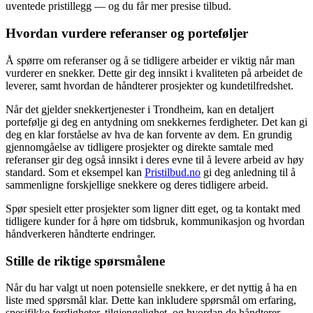
uventede pristillegg — og du får mer presise tilbud.
Hvordan vurdere referanser og porteføljer
Å spørre om referanser og å se tidligere arbeider er viktig når man
vurderer en snekker. Dette gir deg innsikt i kvaliteten på arbeidet de
leverer, samt hvordan de håndterer prosjekter og kundetilfredshet.
Når det gjelder snekkertjenester i Trondheim, kan en detaljert
portefølje gi deg en antydning om snekkernes ferdigheter. Det kan gi
deg en klar forståelse av hva de kan forvente av dem. En grundig
gjennomgåelse av tidligere prosjekter og direkte samtale med
referanser gir deg også innsikt i deres evne til å levere arbeid av høy
standard. Som et eksempel kan
Pristilbud.no
gi deg anledning til å
sammenligne forskjellige snekkere og deres tidligere arbeid.
Spør spesielt etter prosjekter som ligner ditt eget, og ta kontakt med
tidligere kunder for å høre om tidsbruk, kommunikasjon og hvordan
håndverkeren håndterte endringer.
Stille de riktige spørsmålene
Når du har valgt ut noen potensielle snekkere, er det nyttig å ha en
liste med spørsmål klar. Dette kan inkludere spørsmål om erfaring,
spesifikke ferdigheter, tilgjengelighet, og hvordan de håndterer