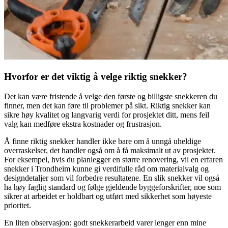
Hvorfor er det viktig å velge riktig snekker?
Det kan være fristende å velge den første og billigste snekkeren du
finner, men det kan føre til problemer på sikt. Riktig snekker kan
sikre høy kvalitet og langvarig verdi for prosjektet ditt, mens feil
valg kan medføre ekstra kostnader og frustrasjon.
Å finne riktig snekker handler ikke bare om å unngå uheldige
overraskelser, det handler også om å få maksimalt ut av prosjektet.
For eksempel, hvis du planlegger en større renovering, vil en erfaren
snekker i Trondheim kunne gi verdifulle råd om materialvalg og
designdetaljer som vil forbedre resultatene. En slik snekker vil også
ha høy faglig standard og følge gjeldende byggeforskrifter, noe som
sikrer at arbeidet er holdbart og utført med sikkerhet som høyeste
prioritet.
En liten observasjon: godt snekkerarbeid varer lenger enn mine