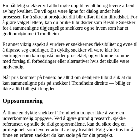
En pålitelig snekker vil alltid møte opp til avtalt tid og levere arbeid
av høy kvalitet. De vil også være åpne for dialog under hele
prosessen for å sikre at prosjektet ditt blir utført til din tilfredshet. For
å gjøre valget lettere, kan du bruke tilbudsider som Bestille Snekker
for å sammenligne tilgjengelige snekkere og se hvem som har et
godt omdømme i Trondheim.
Et annet viktig aspekt å vurdere er snekkernes fleksibilitet og evne til
å tilpasse seg endringer. En dyktig snekker vil være klar for
endringer som kan oppstå under prosjektet, og vil kunne komme
med forslag til forbedringer eller alternativer hvis det skulle være
nødvendig.
Når pris kommer på banen: be alltid om detaljerte tilbud slik at du
kan sammenligne pris på snekker i Trondheim direkte — billig er
ikke alltid billigst i lengden.
Oppsummering
Å finne en dyktig snekker i Trondheim trenger ikke å være en
uoverkommelig oppgave. Ved å gjøre grundig research, sjekke
referanser, og stille de riktige spørsmålene, kan du sikre deg en
profesjonell som leverer arbeid av høy kvalitet. Følg våre tips for å
finne en erfaren snekker du kan stole på for ditt prosjekt.