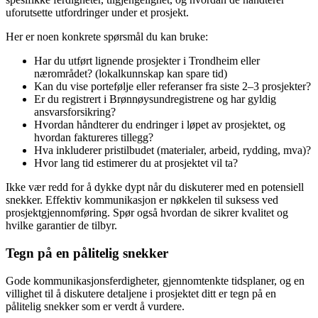
uforutsette utfordringer under et prosjekt.
Her er noen konkrete spørsmål du kan bruke:
Har du utført lignende prosjekter i Trondheim eller
nærområdet? (lokalkunnskap kan spare tid)
Kan du vise portefølje eller referanser fra siste 2–3 prosjekter?
Er du registrert i Brønnøysundregistrene og har gyldig
ansvarsforsikring?
Hvordan håndterer du endringer i løpet av prosjektet, og
hvordan faktureres tillegg?
Hva inkluderer pristilbudet (materialer, arbeid, rydding, mva)?
Hvor lang tid estimerer du at prosjektet vil ta?
Ikke vær redd for å dykke dypt når du diskuterer med en potensiell
snekker. Effektiv kommunikasjon er nøkkelen til suksess ved
prosjektgjennomføring. Spør også hvordan de sikrer kvalitet og
hvilke garantier de tilbyr.
Tegn på en pålitelig snekker
Gode kommunikasjonsferdigheter, gjennomtenkte tidsplaner, og en
villighet til å diskutere detaljene i prosjektet ditt er tegn på en
pålitelig snekker som er verdt å vurdere.