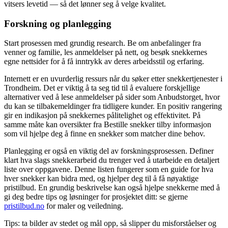
vitsers levetid — så det lønner seg å velge kvalitet.
Forskning og planlegging
Start prosessen med grundig research. Be om anbefalinger fra
venner og familie, les anmeldelser på nett, og besøk snekkernes
egne nettsider for å få inntrykk av deres arbeidsstil og erfaring.
Internett er en uvurderlig ressurs når du søker etter snekkertjenester i
Trondheim. Det er viktig å ta seg tid til å evaluere forskjellige
alternativer ved å lese anmeldelser på sider som Anbudstorget, hvor
du kan se tilbakemeldinger fra tidligere kunder. En positiv rangering
gir en indikasjon på snekkernes pålitelighet og effektivitet. På
samme måte kan oversikter fra Bestille snekker tilby informasjon
som vil hjelpe deg å finne en snekker som matcher dine behov.
Planlegging er også en viktig del av forskningsprosessen. Definer
klart hva slags snekkerarbeid du trenger ved å utarbeide en detaljert
liste over oppgavene. Denne listen fungerer som en guide for hva
hver snekker kan bidra med, og hjelper deg til å få nøyaktige
pristilbud. En grundig beskrivelse kan også hjelpe snekkerne med å
gi deg bedre tips og løsninger for prosjektet ditt: se gjerne
pristilbud.no
for maler og veiledning.
Tips: ta bilder av stedet og mål opp, så slipper du misforståelser og