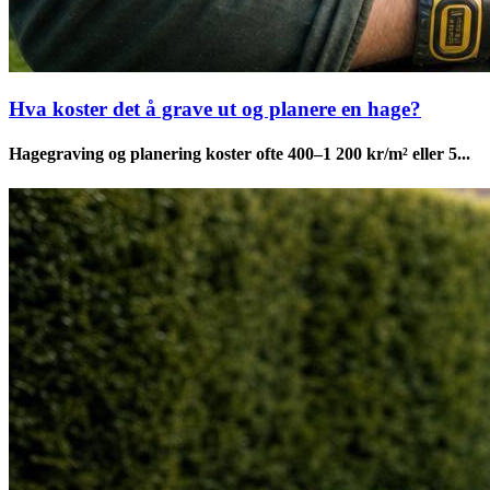
Hva koster det å grave ut og planere en hage?
Hagegraving og planering koster ofte 400–1 200 kr/m² eller 5...