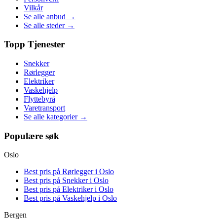
Vilkår
Se alle anbud →
Se alle steder →
Topp Tjenester
Snekker
Rørlegger
Elektriker
Vaskehjelp
Flyttebyrå
Varetransport
Se alle kategorier →
Populære søk
Oslo
Best pris på
Rørlegger i Oslo
Best pris på
Snekker i Oslo
Best pris på
Elektriker i Oslo
Best pris på
Vaskehjelp i Oslo
Bergen