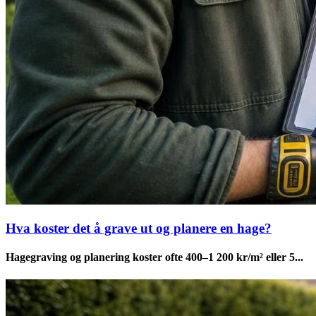
Hva koster det å grave ut og planere en hage?
Hagegraving og planering koster ofte 400–1 200 kr/m² eller 5...