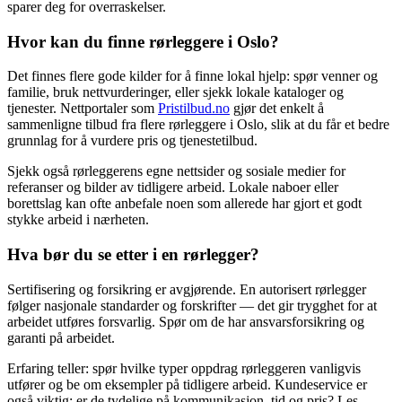
sparer deg for overraskelser.
Hvor kan du finne rørleggere i Oslo?
Det finnes flere gode kilder for å finne lokal hjelp: spør venner og
familie, bruk nettvurderinger, eller sjekk lokale kataloger og
tjenester. Nettportaler som
Pristilbud.no
gjør det enkelt å
sammenligne tilbud fra flere rørleggere i Oslo, slik at du får et bedre
grunnlag for å vurdere pris og tjenestetilbud.
Sjekk også rørleggerens egne nettsider og sosiale medier for
referanser og bilder av tidligere arbeid. Lokale naboer eller
borettslag kan ofte anbefale noen som allerede har gjort et godt
stykke arbeid i nærheten.
Hva bør du se etter i en rørlegger?
Sertifisering og forsikring er avgjørende. En autorisert rørlegger
følger nasjonale standarder og forskrifter — det gir trygghet for at
arbeidet utføres forsvarlig. Spør om de har ansvarsforsikring og
garanti på arbeidet.
Erfaring teller: spør hvilke typer oppdrag rørleggeren vanligvis
utfører og be om eksempler på tidligere arbeid. Kundeservice er
også viktig: er de tydelige på kommunikasjon, tid og pris? Les