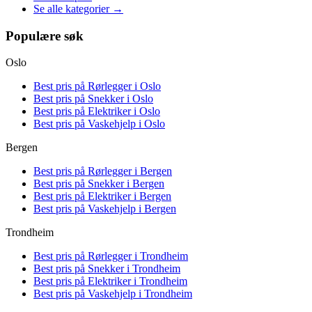
Se alle kategorier →
Populære søk
Oslo
Best pris på
Rørlegger i Oslo
Best pris på
Snekker i Oslo
Best pris på
Elektriker i Oslo
Best pris på
Vaskehjelp i Oslo
Bergen
Best pris på
Rørlegger i Bergen
Best pris på
Snekker i Bergen
Best pris på
Elektriker i Bergen
Best pris på
Vaskehjelp i Bergen
Trondheim
Best pris på
Rørlegger i Trondheim
Best pris på
Snekker i Trondheim
Best pris på
Elektriker i Trondheim
Best pris på
Vaskehjelp i Trondheim