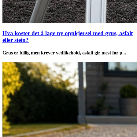
Hva koster det å lage ny oppkjørsel med grus, asfalt
eller stein?
Grus er billig men krever vedlikehold, asfalt gir mest for p...