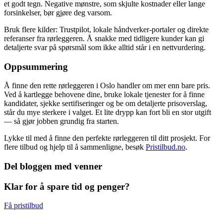
et godt tegn. Negative mønstre, som skjulte kostnader eller lange
forsinkelser, bør gjøre deg varsom.
Bruk flere kilder: Trustpilot, lokale håndverker-portaler og direkte
referanser fra rørleggeren. Å snakke med tidligere kunder kan gi
detaljerte svar på spørsmål som ikke alltid står i en nettvurdering.
Oppsummering
Å finne den rette rørleggeren i Oslo handler om mer enn bare pris.
Ved å kartlegge behovene dine, bruke lokale tjenester for å finne
kandidater, sjekke sertifiseringer og be om detaljerte prisoverslag,
står du mye sterkere i valget. Et lite drypp kan fort bli en stor utgift
— så gjør jobben grundig fra starten.
Lykke til med å finne den perfekte rørleggeren til ditt prosjekt. For
flere tilbud og hjelp til å sammenligne, besøk
Pristilbud.no
.
Del bloggen med venner
Klar for å spare tid og penger?
Få pristilbud