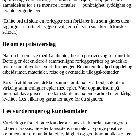
anmeldelser for å se mønstre i omtaler — punktlighet, ryddighet og
kvalitet er gode tegn.
(Et lite ord til slutt: en rørlegger som forklarer hva som gjøres uten
fagjargon, er ofte et tryggere valg enn én som snakker i tekniske
saltoer.)
Be om et prisoverslag
Når du har en liste med kandidater, be om prisoverslag fra minst tre.
Dette gjør det enklere å sammenligne rørleggerpriser og avdekke
hvem som tilbyr best verdi for penger. Be om en detaljert oppdeling:
arbeidstimer, materialer, reise og eventuelle tilleggskostnader.
Pass på at tilbudene dekker samme omfang av arbeid, slik at du
virkelig sammenligner epler med epler. Vær oppmerksom på
unormalt lave priser — de kan skjule manglende arbeid eller dårlig
kvalitet. Les vilkår og garantier nøye før du signerer.
Les vurderinger og kundeomtaler
Vurderinger fra tidligere kunder gir innsikt i hvordan rørleggeren
jobber i praksis. Se etter konsistens i omtaler: hyppige positive
kommentarer om punktlighet, ryddighet og god kommunikasjon er