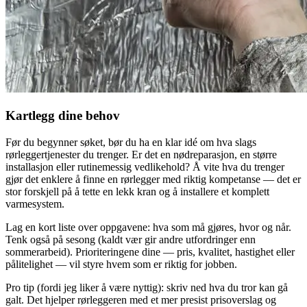
Kartlegg dine behov
Før du begynner søket, bør du ha en klar idé om hva slags
rørleggertjenester du trenger. Er det en nødreparasjon, en større
installasjon eller rutinemessig vedlikehold? Å vite hva du trenger
gjør det enklere å finne en rørlegger med riktig kompetanse — det er
stor forskjell på å tette en lekk kran og å installere et komplett
varmesystem.
Lag en kort liste over oppgavene: hva som må gjøres, hvor og når.
Tenk også på sesong (kaldt vær gir andre utfordringer enn
sommerarbeid). Prioriteringene dine — pris, kvalitet, hastighet eller
pålitelighet — vil styre hvem som er riktig for jobben.
Pro tip (fordi jeg liker å være nyttig): skriv ned hva du tror kan gå
galt. Det hjelper rørleggeren med et mer presist prisoverslag og