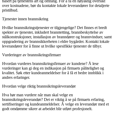
basert på tjenestens art og omfang. For å få en nøyaktig oversikt
over kostnadene, bør du kontakte lokale leverandører for detaljerte
pristilbud.
Tjenester innen brannsikring
Hvilke brannsikringstjenester er tilgjengelige? Det finnes et bredt
spekter av tjenester, inkludert branntetting, brannbeskyttelse av
stålkonstruksjoner, installasjon av branndører og brannvinduer, samt
oppgradering av brannsikkerheten i eldre bygårder. Kontakt lokale
leverandører for å finne ut hvilke spesifikke tjenester de tilbyr.
Vurderinger av brannsikringsfirmaer
Hvordan vurderes brannsikringsfirmaer av kundene? Å lese
vurderinger kan gi deg en indikasjon på firmaets pålitelighet og
kvalitet. Søk etter kundeanmeldelser for å få et bedre innblikk i
andres erfaringer.
Hvordan velge riktig brannsikringsleverandør
Hva bør man vurdere når man skal velge en
brannsikringsleverandør? Det er viktig å se på firmaets erfaring,
sertifiseringer og kundeanmeldelser. Å velge en leverandør med et
godt omdømme sikrer at arbeidet blir utført profesjonelt.