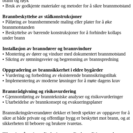
brann og røyk
• Bruk av godkjente materialer og metoder for å sikre brannmotstand
Brannbeskyttelse av stålkonstruksjoner
• Påføring av brannhemmende maling eller plater for å øke
brannmotstanden
• Beskyttelse av bærende konstruksjoner for å forhindre kollaps
under brann
Installasjon av branndører og brannvinduer
• Montering av dører og vinduer med dokumentert brannmotstand
• Sikring av rømningsveier og begrensning av brannspredning
Oppgradering av brannsikkerhet i eldre bygårder
• Vurdering og forbedring av eksisterende brannsikringstiltak
• Implementering av moderne løsninger for å møte dagens krav
Brannrådgivning og risikovurdering
• Gjennomføring av branntekniske analyser og risikovurderinger
• Utarbeidelse av brannkonsept og evakueringsplaner
Brannsikringsleverandører dekker et bredt spekter av oppgaver for å
sikre at både private og offentlige bygg er beskyttet mot brann, og at
sikkerheten til beboere og brukere ivaretas.