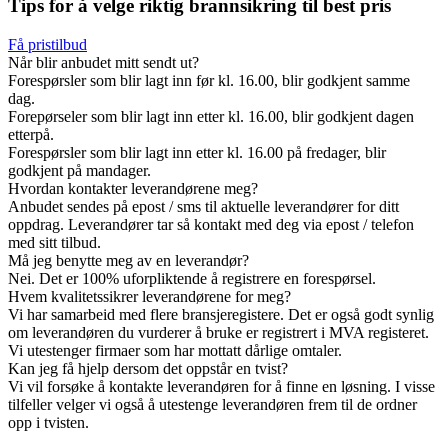
Tips for å velge riktig brannsikring til best pris
Få pristilbud
Når blir anbudet mitt sendt ut?
Forespørsler som blir lagt inn før kl. 16.00, blir godkjent samme
dag.
Forepørseler som blir lagt inn etter kl. 16.00, blir godkjent dagen
etterpå.
Forespørsler som blir lagt inn etter kl. 16.00 på fredager, blir
godkjent på mandager.
Hvordan kontakter leverandørene meg?
Anbudet sendes på epost / sms til aktuelle leverandører for ditt
oppdrag. Leverandører tar så kontakt med deg via epost / telefon
med sitt tilbud.
Må jeg benytte meg av en leverandør?
Nei. Det er 100% uforpliktende å registrere en forespørsel.
Hvem kvalitetssikrer leverandørene for meg?
Vi har samarbeid med flere bransjeregistere. Det er også godt synlig
om leverandøren du vurderer å bruke er registrert i MVA registeret.
Vi utestenger firmaer som har mottatt dårlige omtaler.
Kan jeg få hjelp dersom det oppstår en tvist?
Vi vil forsøke å kontakte leverandøren for å finne en løsning. I visse
tilfeller velger vi også å utestenge leverandøren frem til de ordner
opp i tvisten.