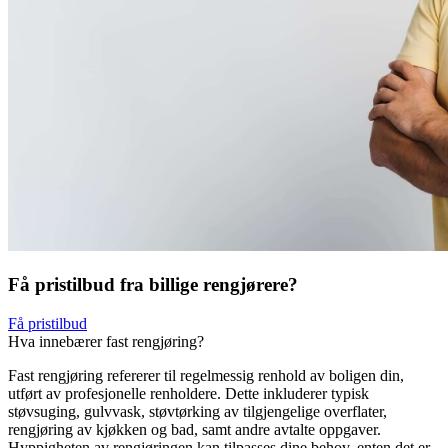
Få pristilbud fra billige rengjørere?
Få pristilbud
Hva innebærer fast rengjøring?
Fast rengjøring refererer til regelmessig renhold av boligen din,
utført av profesjonelle renholdere. Dette inkluderer typisk
støvsuging, gulvvask, støvtørking av tilgjengelige overflater,
rengjøring av kjøkken og bad, samt andre avtalte oppgaver.
Hyppigheten av rengjøringen kan tilpasses dine behov, enten det er