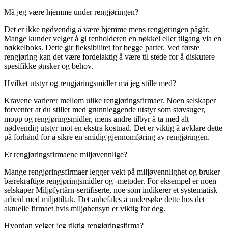
Må jeg være hjemme under rengjøringen?
Det er ikke nødvendig å være hjemme mens rengjøringen pågår.
Mange kunder velger å gi renholderen en nøkkel eller tilgang via en
nøkkelboks. Dette gir fleksibilitet for begge parter. Ved første
rengjøring kan det være fordelaktig å være til stede for å diskutere
spesifikke ønsker og behov.
Hvilket utstyr og rengjøringsmidler må jeg stille med?
Kravene varierer mellom ulike rengjøringsfirmaer. Noen selskaper
forventer at du stiller med grunnleggende utstyr som støvsuger,
mopp og rengjøringsmidler, mens andre tilbyr å ta med alt
nødvendig utstyr mot en ekstra kostnad. Det er viktig å avklare dette
på forhånd for å sikre en smidig gjennomføring av rengjøringen.
Er rengjøringsfirmaene miljøvennlige?
Mange rengjøringsfirmaer legger vekt på miljøvennlighet og bruker
bærekraftige rengjøringsmidler og -metoder. For eksempel er noen
selskaper Miljøfyrtårn-sertifiserte, noe som indikerer et systematisk
arbeid med miljøtiltak. Det anbefales å undersøke dette hos det
aktuelle firmaet hvis miljøhensyn er viktig for deg.
Hvordan velger jeg riktig rengjøringsfirma?