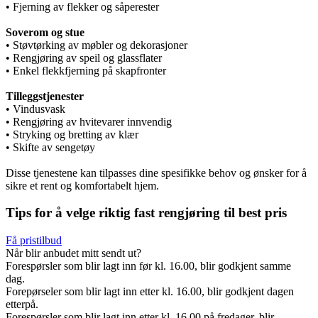
• Fjerning av flekker og såperester
Soverom og stue
• Støvtørking av møbler og dekorasjoner
• Rengjøring av speil og glassflater
• Enkel flekkfjerning på skapfronter
Tilleggstjenester
• Vindusvask
• Rengjøring av hvitevarer innvendig
• Stryking og bretting av klær
• Skifte av sengetøy
Disse tjenestene kan tilpasses dine spesifikke behov og ønsker for å
sikre et rent og komfortabelt hjem.
Tips for å velge riktig fast rengjøring til best pris
Få pristilbud
Når blir anbudet mitt sendt ut?
Forespørsler som blir lagt inn før kl. 16.00, blir godkjent samme
dag.
Forepørseler som blir lagt inn etter kl. 16.00, blir godkjent dagen
etterpå.
Forespørsler som blir lagt inn etter kl. 16.00 på fredager, blir