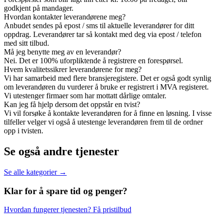
godkjent på mandager.
Hvordan kontakter leverandørene meg?
Anbudet sendes på epost / sms til aktuelle leverandører for ditt
oppdrag. Leverandører tar så kontakt med deg via epost / telefon
med sitt tilbud.
Må jeg benytte meg av en leverandør?
Nei. Det er 100% uforpliktende å registrere en forespørsel.
Hvem kvalitetssikrer leverandørene for meg?
Vi har samarbeid med flere bransjeregistere. Det er også godt synlig
om leverandøren du vurderer å bruke er registrert i MVA registeret.
Vi utestenger firmaer som har mottatt dårlige omtaler.
Kan jeg få hjelp dersom det oppstår en tvist?
Vi vil forsøke å kontakte leverandøren for å finne en løsning. I visse
tilfeller velger vi også å utestenge leverandøren frem til de ordner
opp i tvisten.
Se også andre tjenester
Se alle kategorier →
Klar for å spare
tid og penger?
Hvordan fungerer tjenesten?
Få pristilbud