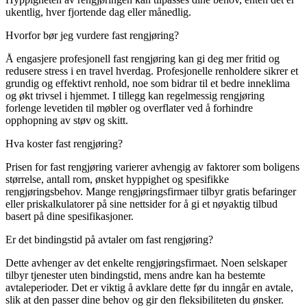
ukentlig, hver fjortende dag eller månedlig.
Hvorfor bør jeg vurdere fast rengjøring?
Å engasjere profesjonell fast rengjøring kan gi deg mer fritid og
redusere stress i en travel hverdag. Profesjonelle renholdere sikrer et
grundig og effektivt renhold, noe som bidrar til et bedre inneklima
og økt trivsel i hjemmet. I tillegg kan regelmessig rengjøring
forlenge levetiden til møbler og overflater ved å forhindre
opphopning av støv og skitt.
Hva koster fast rengjøring?
Prisen for fast rengjøring varierer avhengig av faktorer som boligens
størrelse, antall rom, ønsket hyppighet og spesifikke
rengjøringsbehov. Mange rengjøringsfirmaer tilbyr gratis befaringer
eller priskalkulatorer på sine nettsider for å gi et nøyaktig tilbud
basert på dine spesifikasjoner.
Er det bindingstid på avtaler om fast rengjøring?
Dette avhenger av det enkelte rengjøringsfirmaet. Noen selskaper
tilbyr tjenester uten bindingstid, mens andre kan ha bestemte
avtaleperioder. Det er viktig å avklare dette før du inngår en avtale,
slik at den passer dine behov og gir den fleksibiliteten du ønsker.