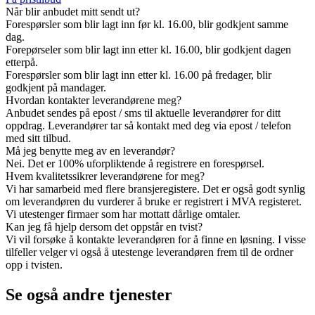
Når blir anbudet mitt sendt ut?
Forespørsler som blir lagt inn før kl. 16.00, blir godkjent samme
dag.
Forepørseler som blir lagt inn etter kl. 16.00, blir godkjent dagen
etterpå.
Forespørsler som blir lagt inn etter kl. 16.00 på fredager, blir
godkjent på mandager.
Hvordan kontakter leverandørene meg?
Anbudet sendes på epost / sms til aktuelle leverandører for ditt
oppdrag. Leverandører tar så kontakt med deg via epost / telefon
med sitt tilbud.
Må jeg benytte meg av en leverandør?
Nei. Det er 100% uforpliktende å registrere en forespørsel.
Hvem kvalitetssikrer leverandørene for meg?
Vi har samarbeid med flere bransjeregistere. Det er også godt synlig
om leverandøren du vurderer å bruke er registrert i MVA registeret.
Vi utestenger firmaer som har mottatt dårlige omtaler.
Kan jeg få hjelp dersom det oppstår en tvist?
Vi vil forsøke å kontakte leverandøren for å finne en løsning. I visse
tilfeller velger vi også å utestenge leverandøren frem til de ordner
opp i tvisten.
Se også andre tjenester