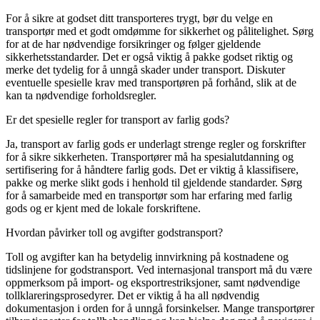
For å sikre at godset ditt transporteres trygt, bør du velge en
transportør med et godt omdømme for sikkerhet og pålitelighet. Sørg
for at de har nødvendige forsikringer og følger gjeldende
sikkerhetsstandarder. Det er også viktig å pakke godset riktig og
merke det tydelig for å unngå skader under transport. Diskuter
eventuelle spesielle krav med transportøren på forhånd, slik at de
kan ta nødvendige forholdsregler.
Er det spesielle regler for transport av farlig gods?
Ja, transport av farlig gods er underlagt strenge regler og forskrifter
for å sikre sikkerheten. Transportører må ha spesialutdanning og
sertifisering for å håndtere farlig gods. Det er viktig å klassifisere,
pakke og merke slikt gods i henhold til gjeldende standarder. Sørg
for å samarbeide med en transportør som har erfaring med farlig
gods og er kjent med de lokale forskriftene.
Hvordan påvirker toll og avgifter godstransport?
Toll og avgifter kan ha betydelig innvirkning på kostnadene og
tidslinjene for godstransport. Ved internasjonal transport må du være
oppmerksom på import- og eksportrestriksjoner, samt nødvendige
tollklareringsprosedyrer. Det er viktig å ha all nødvendig
dokumentasjon i orden for å unngå forsinkelser. Mange transportører