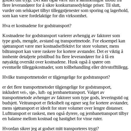
flere leverandører for å sikre konkurransedyktige priser. Til slutt,
vurder om selskapet tilbyr tilleggstjenester som sporing og lagerhold,
som kan være fordelaktige for din virksomhet.
Hva er kostnadene for godstransport?
Kostnadene for godstransport varierer avhengig av faktorer som
type gods, mengde, avstand og transportmetode. For eksempel kan
sjøtransport være mer kostnadseffektivt for store volumer, mens
biltransport kan være raskere for kortere avstander. Det er viktig å
innhente detaljerte pristilbud fra flere leverandører for å få en
nøyaktig oversikt over kostnadene. Husk også å spørre om
eventuelle tilleggskostnader, som tollbehandling eller drivstofftillegg.
Hvilke transportmetoder er tilgjengelige for godstransport?
er det flere transportmetoder tilgjengelige for godstransport,
inkludert vei-, sjø-, luft- og jernbanetransport. Valget av
transportmetode avhenger av faktorer som type gods, leveringstid og
budsjett. Veitransport er fleksibelt og egner seg for kortere avstander,
mens sjøtransport er ideelt for store volumer over lengre distanser.
Lufttransport er raskest, men også dyrere, og jernbanetransport tilbyr
en balanse mellom kostnad og hastighet for visse ruter.
Hvordan sikrer jeg at godset mitt transporteres trygt?