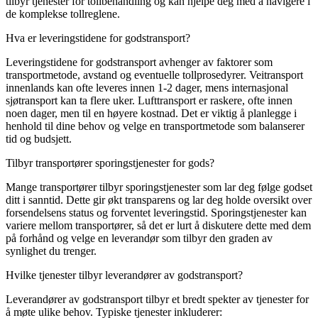
tilbyr tjenester for tollbehandling og kan hjelpe deg med å navigere i
de komplekse tollreglene.
Hva er leveringstidene for godstransport?
Leveringstidene for godstransport avhenger av faktorer som
transportmetode, avstand og eventuelle tollprosedyrer. Veitransport
innenlands kan ofte leveres innen 1-2 dager, mens internasjonal
sjøtransport kan ta flere uker. Lufttransport er raskere, ofte innen
noen dager, men til en høyere kostnad. Det er viktig å planlegge i
henhold til dine behov og velge en transportmetode som balanserer
tid og budsjett.
Tilbyr transportører sporingstjenester for gods?
Mange transportører tilbyr sporingstjenester som lar deg følge godset
ditt i sanntid. Dette gir økt transparens og lar deg holde oversikt over
forsendelsens status og forventet leveringstid. Sporingstjenester kan
variere mellom transportører, så det er lurt å diskutere dette med dem
på forhånd og velge en leverandør som tilbyr den graden av
synlighet du trenger.
Hvilke tjenester tilbyr leverandører av godstransport?
Leverandører av godstransport tilbyr et bredt spekter av tjenester for
å møte ulike behov. Typiske tjenester inkluderer: