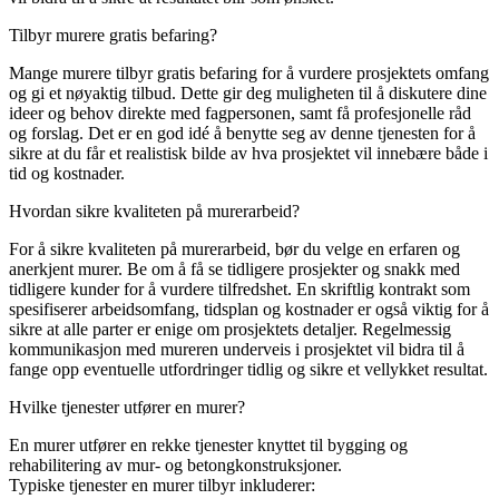
Tilbyr murere gratis befaring?
Mange murere tilbyr gratis befaring for å vurdere prosjektets omfang
og gi et nøyaktig tilbud. Dette gir deg muligheten til å diskutere dine
ideer og behov direkte med fagpersonen, samt få profesjonelle råd
og forslag. Det er en god idé å benytte seg av denne tjenesten for å
sikre at du får et realistisk bilde av hva prosjektet vil innebære både i
tid og kostnader.
Hvordan sikre kvaliteten på murerarbeid?
For å sikre kvaliteten på murerarbeid, bør du velge en erfaren og
anerkjent murer. Be om å få se tidligere prosjekter og snakk med
tidligere kunder for å vurdere tilfredshet. En skriftlig kontrakt som
spesifiserer arbeidsomfang, tidsplan og kostnader er også viktig for å
sikre at alle parter er enige om prosjektets detaljer. Regelmessig
kommunikasjon med mureren underveis i prosjektet vil bidra til å
fange opp eventuelle utfordringer tidlig og sikre et vellykket resultat.
Hvilke tjenester utfører en murer?
En murer utfører en rekke tjenester knyttet til bygging og
rehabilitering av mur- og betongkonstruksjoner.
Typiske tjenester en murer tilbyr inkluderer: