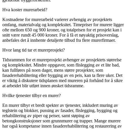
Hva koster murerarbeid?
Kostnadene for murerarbeid varierer avhengig av prosjektets
omfang, materialvalg og kompleksitet. Timepriser for murere ligger
ofte mellom 650 og 900 kroner, og totalprisen for et prosjekt kan i
snitt være rundt 45 000 kroner. For å få et nøyaktig prisoverslag,
anbefales det å innhente detaljerte tilbud fra flere murerfirmaer.
Hvor lang tid tar et murerprosjekt?
Tidsrammen for et murerprosjekt avhenger av prosjektets størrelse
og kompleksitet. Mindre oppgaver, som flislegging av et lite bad,
kan fullføres på noen dager, mens større prosjekter, som
fasaderehabilitering eller bygging av en peis, kan ta flere uker. Det
er viktig å diskutere tidsplanen med mureren på forhånd for å sikre
at arbeidet blir utført innen ønsket tidsramme.
Hvilke tjenester tilbyr en murer?
En murer tilbyr et bredt spekter av tjenester, inkludert muring av
teglstein og blokker, pussing av fasader, flislegging, bygging og
rehabilitering av piper og peiser, samt støping av
betongkonstruksjoner som grunnmurer og trapper. Mange murere
har også kompetanse innen fasaderehabilitering og restaurering av