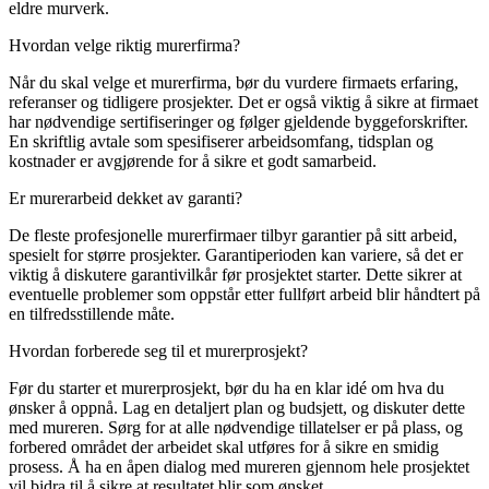
eldre murverk.
Hvordan velge riktig murerfirma?
Når du skal velge et murerfirma, bør du vurdere firmaets erfaring,
referanser og tidligere prosjekter. Det er også viktig å sikre at firmaet
har nødvendige sertifiseringer og følger gjeldende byggeforskrifter.
En skriftlig avtale som spesifiserer arbeidsomfang, tidsplan og
kostnader er avgjørende for å sikre et godt samarbeid.
Er murerarbeid dekket av garanti?
De fleste profesjonelle murerfirmaer tilbyr garantier på sitt arbeid,
spesielt for større prosjekter. Garantiperioden kan variere, så det er
viktig å diskutere garantivilkår før prosjektet starter. Dette sikrer at
eventuelle problemer som oppstår etter fullført arbeid blir håndtert på
en tilfredsstillende måte.
Hvordan forberede seg til et murerprosjekt?
Før du starter et murerprosjekt, bør du ha en klar idé om hva du
ønsker å oppnå. Lag en detaljert plan og budsjett, og diskuter dette
med mureren. Sørg for at alle nødvendige tillatelser er på plass, og
forbered området der arbeidet skal utføres for å sikre en smidig
prosess. Å ha en åpen dialog med mureren gjennom hele prosjektet
vil bidra til å sikre at resultatet blir som ønsket.