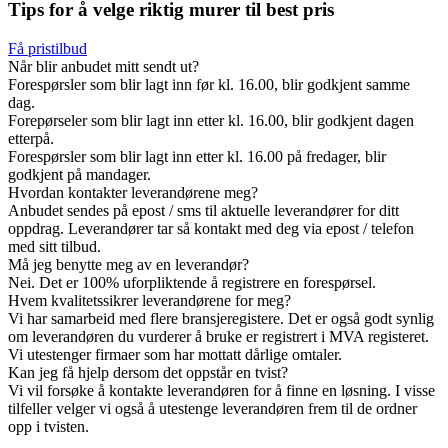
Tips for å velge riktig murer til best pris
Få pristilbud
Når blir anbudet mitt sendt ut?
Forespørsler som blir lagt inn før kl. 16.00, blir godkjent samme
dag.
Forepørseler som blir lagt inn etter kl. 16.00, blir godkjent dagen
etterpå.
Forespørsler som blir lagt inn etter kl. 16.00 på fredager, blir
godkjent på mandager.
Hvordan kontakter leverandørene meg?
Anbudet sendes på epost / sms til aktuelle leverandører for ditt
oppdrag. Leverandører tar så kontakt med deg via epost / telefon
med sitt tilbud.
Må jeg benytte meg av en leverandør?
Nei. Det er 100% uforpliktende å registrere en forespørsel.
Hvem kvalitetssikrer leverandørene for meg?
Vi har samarbeid med flere bransjeregistere. Det er også godt synlig
om leverandøren du vurderer å bruke er registrert i MVA registeret.
Vi utestenger firmaer som har mottatt dårlige omtaler.
Kan jeg få hjelp dersom det oppstår en tvist?
Vi vil forsøke å kontakte leverandøren for å finne en løsning. I visse
tilfeller velger vi også å utestenge leverandøren frem til de ordner
opp i tvisten.