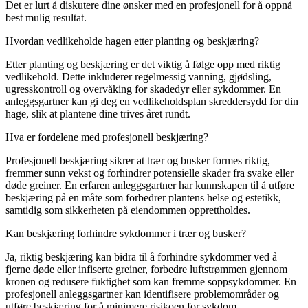
Det er lurt å diskutere dine ønsker med en profesjonell for å oppnå
best mulig resultat.
Hvordan vedlikeholde hagen etter planting og beskjæring?
Etter planting og beskjæring er det viktig å følge opp med riktig
vedlikehold. Dette inkluderer regelmessig vanning, gjødsling,
ugresskontroll og overvåking for skadedyr eller sykdommer. En
anleggsgartner kan gi deg en vedlikeholdsplan skreddersydd for din
hage, slik at plantene dine trives året rundt.
Hva er fordelene med profesjonell beskjæring?
Profesjonell beskjæring sikrer at trær og busker formes riktig,
fremmer sunn vekst og forhindrer potensielle skader fra svake eller
døde greiner. En erfaren anleggsgartner har kunnskapen til å utføre
beskjæring på en måte som forbedrer plantens helse og estetikk,
samtidig som sikkerheten på eiendommen opprettholdes.
Kan beskjæring forhindre sykdommer i trær og busker?
Ja, riktig beskjæring kan bidra til å forhindre sykdommer ved å
fjerne døde eller infiserte greiner, forbedre luftstrømmen gjennom
kronen og redusere fuktighet som kan fremme soppsykdommer. En
profesjonell anleggsgartner kan identifisere problemområder og
utføre beskjæring for å minimere risikoen for sykdom.