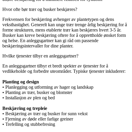
Hvor ofte bør trær og busker beskjæres?
Frekvensen for beskjæring avhenger av plantetypen og dens
veksthastighet. Generelt kan unge trær trenge årlig beskjæring for å
forme strukturen, mens etablerte trær kan beskjæres hvert 3-5 år.
Busker kan kreve beskjæring oftere for å opprettholde ønsket form
og helse. En anleggsgartner kan gi råd om passende
beskjæringsintervaller for dine planter.
Hvilke tjenester tilbyr en anleggsgartner?
En anleggsgartner tilbyr et bredt spekter av tjenester for å
vedlikeholde og forbedre uteområder. Typiske tjenester inkluderer:
Planting og design
• Planlegging og utforming av hager og landskap
• Planting av trær, busker og blomster
• Installasjon av plen og bed
Beskjæring og trepleie
• Beskjæring av trær og busker for sunn vekst
• Fjerning av døde eller farlige greiner
• Trefelling og stubbefresing