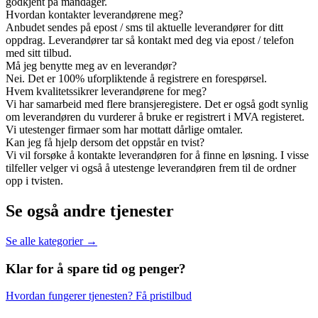
godkjent på mandager.
Hvordan kontakter leverandørene meg?
Anbudet sendes på epost / sms til aktuelle leverandører for ditt
oppdrag. Leverandører tar så kontakt med deg via epost / telefon
med sitt tilbud.
Må jeg benytte meg av en leverandør?
Nei. Det er 100% uforpliktende å registrere en forespørsel.
Hvem kvalitetssikrer leverandørene for meg?
Vi har samarbeid med flere bransjeregistere. Det er også godt synlig
om leverandøren du vurderer å bruke er registrert i MVA registeret.
Vi utestenger firmaer som har mottatt dårlige omtaler.
Kan jeg få hjelp dersom det oppstår en tvist?
Vi vil forsøke å kontakte leverandøren for å finne en løsning. I visse
tilfeller velger vi også å utestenge leverandøren frem til de ordner
opp i tvisten.
Se også andre tjenester
Se alle kategorier →
Klar for å spare
tid og penger?
Hvordan fungerer tjenesten?
Få pristilbud