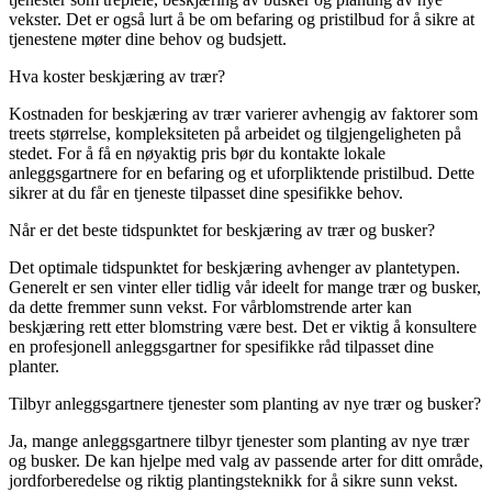
vekster. Det er også lurt å be om befaring og pristilbud for å sikre at
tjenestene møter dine behov og budsjett.
Hva koster beskjæring av trær?
Kostnaden for beskjæring av trær varierer avhengig av faktorer som
treets størrelse, kompleksiteten på arbeidet og tilgjengeligheten på
stedet. For å få en nøyaktig pris bør du kontakte lokale
anleggsgartnere for en befaring og et uforpliktende pristilbud. Dette
sikrer at du får en tjeneste tilpasset dine spesifikke behov.
Når er det beste tidspunktet for beskjæring av trær og busker?
Det optimale tidspunktet for beskjæring avhenger av plantetypen.
Generelt er sen vinter eller tidlig vår ideelt for mange trær og busker,
da dette fremmer sunn vekst. For vårblomstrende arter kan
beskjæring rett etter blomstring være best. Det er viktig å konsultere
en profesjonell anleggsgartner for spesifikke råd tilpasset dine
planter.
Tilbyr anleggsgartnere tjenester som planting av nye trær og busker?
Ja, mange anleggsgartnere tilbyr tjenester som planting av nye trær
og busker. De kan hjelpe med valg av passende arter for ditt område,
jordforberedelse og riktig plantingsteknikk for å sikre sunn vekst.