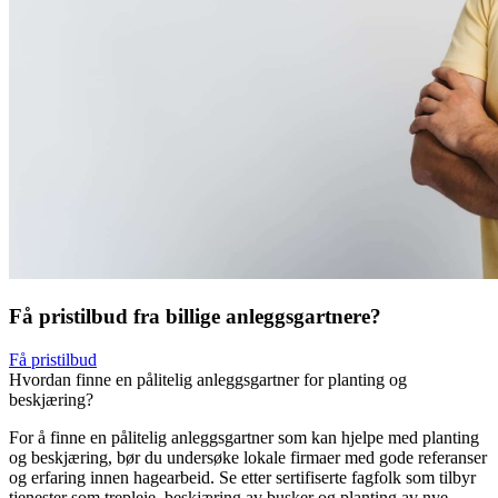
Få pristilbud fra billige anleggsgartnere?
Få pristilbud
Hvordan finne en pålitelig anleggsgartner for planting og
beskjæring?
For å finne en pålitelig anleggsgartner som kan hjelpe med planting
og beskjæring, bør du undersøke lokale firmaer med gode referanser
og erfaring innen hagearbeid. Se etter sertifiserte fagfolk som tilbyr
tjenester som trepleie, beskjæring av busker og planting av nye