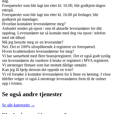
dag.
Forepørseler som blir lagt inn etter kl. 16.00, blir godkjent dagen
etterpå.
Forespørsler som blir lagt inn etter kl. 16.00 på fredager, blir
godkjent på mandager.
Hvordan kontakter leverandørene meg?
Anbudet sendes på epost / sms til aktuelle leverandører for ditt
oppdrag. Leverandører tar så kontakt med deg via epost / telefon
med sitt tilbud.
Må jeg benytte meg av en leverandør?
Nei. Det er 100% uforpliktende å registrere en forespørsel.
Hvem kvalitetssikrer leverandørene for meg?
Vi har samarbeid med flere bransjeregistere. Det er også godt synlig
om leverandøren du vurderer å bruke er registrert i MVA registeret.
Vi utestenger firmaer som har mottatt dårlige omtaler.
Kan jeg få hjelp dersom det oppstår en tvist?
Vi vil forsøke å kontakte leverandøren for å finne en løsning. I visse
tilfeller velger vi også å utestenge leverandøren frem til de ordner
opp i tvisten.
Se også andre tjenester
Se alle kategorier →