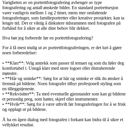
Varigheten av en portrettfotografering avhenger av type
fotografering og antall ønskede bilder. En standard portrettsesjon
varer vanligvis mellom 1 og 2 timer, mens mer omfattende
fotograferinger, som familieportretter eller kreative prosjekter, kan ta
lengre tid. Det er viktig å diskutere tidsrammen med fotografen på
forhånd for å sikre at alle dine behov blir dekket.
Hva bør jeg forberede før en portrettfotografering?
For å få mest mulig ut av portrettfotograferingen, er det lurt å gjøre
noen forberedelser:
• **Klær**: Velg antrekk som passer til temaet og som du føler deg
komfortabel i. Unngå klær med store logoer eller distraherende
mønstre.
• **Hår og sminke**: Sørg for at hår og sminke er slik du ønsker å
fremstå på bildene. Noen fotografer tilbyr profesjonell styling som
en tilleggstjeneste.
• **Rekvisitter**: Ta med eventuelle gjenstander som kan gi bildene
et personlig preg, som hatter, skjerf eller instrumenter.
• **Hvile**: Sørg for å være uthvilt før fotograferingen for å se frisk
og opplagt ut på bildene.
Å ha en åpen dialog med fotografen i forkant kan bidra til å sikre et
vellykket resultat.