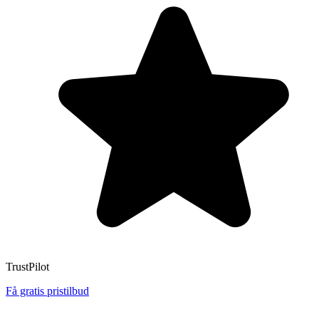
TrustPilot
Få gratis pristilbud