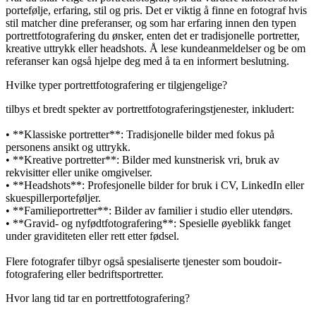
portefølje, erfaring, stil og pris. Det er viktig å finne en fotograf hvis
stil matcher dine preferanser, og som har erfaring innen den typen
portrettfotografering du ønsker, enten det er tradisjonelle portretter,
kreative uttrykk eller headshots. Å lese kundeanmeldelser og be om
referanser kan også hjelpe deg med å ta en informert beslutning.
Hvilke typer portrettfotografering er tilgjengelige?
tilbys et bredt spekter av portrettfotograferingstjenester, inkludert:
• **Klassiske portretter**: Tradisjonelle bilder med fokus på
personens ansikt og uttrykk.
• **Kreative portretter**: Bilder med kunstnerisk vri, bruk av
rekvisitter eller unike omgivelser.
• **Headshots**: Profesjonelle bilder for bruk i CV, LinkedIn eller
skuespillerporteføljer.
• **Familieportretter**: Bilder av familier i studio eller utendørs.
• **Gravid- og nyfødtfotografering**: Spesielle øyeblikk fanget
under graviditeten eller rett etter fødsel.
Flere fotografer tilbyr også spesialiserte tjenester som boudoir-
fotografering eller bedriftsportretter.
Hvor lang tid tar en portrettfotografering?