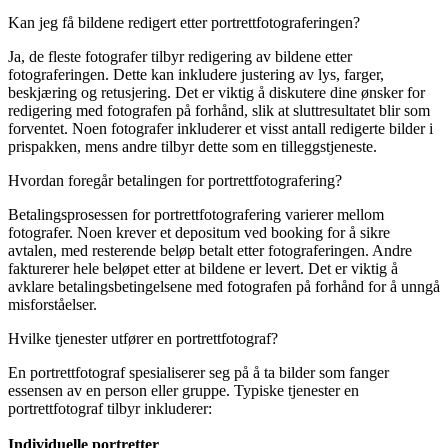
Kan jeg få bildene redigert etter portrettfotograferingen?
Ja, de fleste fotografer tilbyr redigering av bildene etter
fotograferingen. Dette kan inkludere justering av lys, farger,
beskjæring og retusjering. Det er viktig å diskutere dine ønsker for
redigering med fotografen på forhånd, slik at sluttresultatet blir som
forventet. Noen fotografer inkluderer et visst antall redigerte bilder i
prispakken, mens andre tilbyr dette som en tilleggstjeneste.
Hvordan foregår betalingen for portrettfotografering?
Betalingsprosessen for portrettfotografering varierer mellom
fotografer. Noen krever et depositum ved booking for å sikre
avtalen, med resterende beløp betalt etter fotograferingen. Andre
fakturerer hele beløpet etter at bildene er levert. Det er viktig å
avklare betalingsbetingelsene med fotografen på forhånd for å unngå
misforståelser.
Hvilke tjenester utfører en portrettfotograf?
En portrettfotograf spesialiserer seg på å ta bilder som fanger
essensen av en person eller gruppe. Typiske tjenester en
portrettfotograf tilbyr inkluderer:
Individuelle portretter