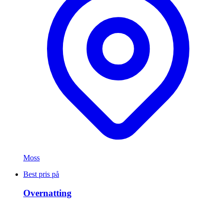
Moss
Best pris på
Overnatting