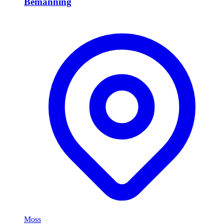
Bemanning
Moss