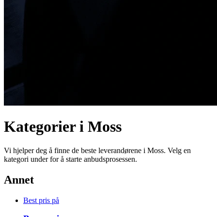
Kategorier i Moss
Vi hjelper deg å finne de beste leverandørene i Moss. Velg en
kategori under for å starte anbudsprosessen.
Annet
Best pris på