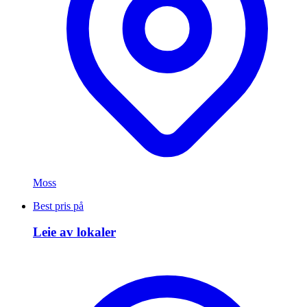
Moss
Best pris på
Leie av lokaler