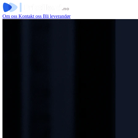
Om oss
Kontakt oss
Bli leverandør