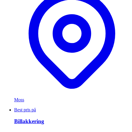
Moss
Best pris på
Billakkering