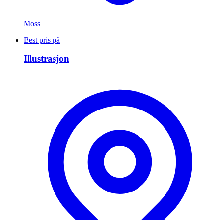
Moss
Best pris på
Illustrasjon