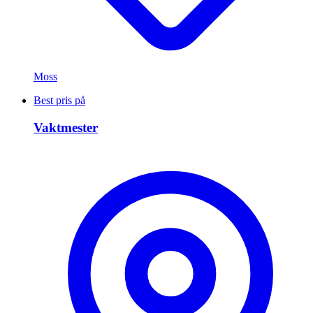
Moss
Best pris på
Vaktmester