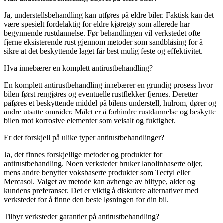
Ja, understellsbehandling kan utføres på eldre biler. Faktisk kan det
være spesielt fordelaktig for eldre kjøretøy som allerede har
begynnende rustdannelse. Før behandlingen vil verkstedet ofte
fjerne eksisterende rust gjennom metoder som sandblåsing for å
sikre at det beskyttende laget får best mulig feste og effektivitet.
Hva innebærer en komplett antirustbehandling?
En komplett antirustbehandling innebærer en grundig prosess hvor
bilen først rengjøres og eventuelle rustflekker fjernes. Deretter
påføres et beskyttende middel på bilens understell, hulrom, dører og
andre utsatte områder. Målet er å forhindre rustdannelse og beskytte
bilen mot korrosive elementer som veisalt og fuktighet.
Er det forskjell på ulike typer antirustbehandlinger?
Ja, det finnes forskjellige metoder og produkter for
antirustbehandling. Noen verksteder bruker lanolinbaserte oljer,
mens andre benytter voksbaserte produkter som Tectyl eller
Mercasol. Valget av metode kan avhenge av biltype, alder og
kundens preferanser. Det er viktig å diskutere alternativer med
verkstedet for å finne den beste løsningen for din bil.
Tilbyr verksteder garantier på antirustbehandling?