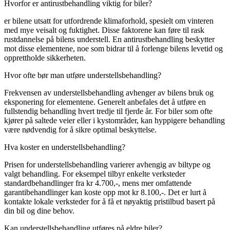
Hvorfor er antirustbehandling viktig for biler?
er bilene utsatt for utfordrende klimaforhold, spesielt om vinteren
med mye veisalt og fuktighet. Disse faktorene kan føre til rask
rustdannelse på bilens understell. En antirustbehandling beskytter
mot disse elementene, noe som bidrar til å forlenge bilens levetid og
opprettholde sikkerheten.
Hvor ofte bør man utføre understellsbehandling?
Frekvensen av understellsbehandling avhenger av bilens bruk og
eksponering for elementene. Generelt anbefales det å utføre en
fullstendig behandling hvert tredje til fjerde år. For biler som ofte
kjører på saltede veier eller i kystområder, kan hyppigere behandling
være nødvendig for å sikre optimal beskyttelse.
Hva koster en understellsbehandling?
Prisen for understellsbehandling varierer avhengig av biltype og
valgt behandling. For eksempel tilbyr enkelte verksteder
standardbehandlinger fra kr 4.700,-, mens mer omfattende
garantibehandlinger kan koste opp mot kr 8.100,-. Det er lurt å
kontakte lokale verksteder for å få et nøyaktig pristilbud basert på
din bil og dine behov.
Kan understellsbehandling utføres på eldre biler?