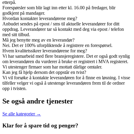
etterpå.
Forespørsler som blir lagt inn etter kl. 16.00 på fredager, blir
godkjent på mandager.
Hvordan kontakter leverandørene meg?
Anbudet sendes på epost / sms til aktuelle leverandører for ditt
oppdrag. Leverandører tar så kontakt med deg via epost / telefon
med sitt tilbud.
Må jeg benytte meg av en leverandør?
Nei. Det er 100% uforpliktende å registrere en forespørsel.
Hvem kvalitetssikrer leverandørene for meg?
Vi har samarbeid med flere bransjeregistere. Det er også godt synlig
om leverandøren du vurderer å bruke er registrert i MVA registeret.
Vi utestenger firmaer som har mottatt dårlige omtaler.
Kan jeg få hjelp dersom det oppstår en tvist?
Vi vil forsøke å kontakte leverandøren for å finne en løsning. I visse
tilfeller velger vi også å utestenge leverandøren frem til de ordner
opp i tvisten.
Se også andre tjenester
Se alle kategorier →
Klar for å spare
tid og penger?