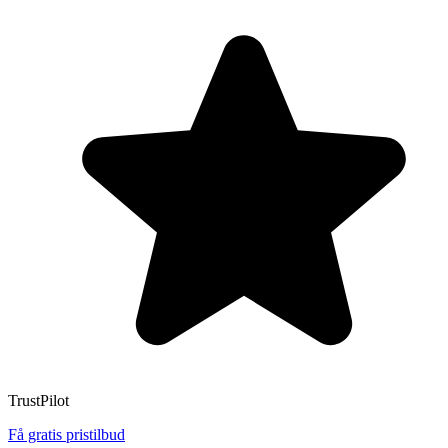
TrustPilot
Få gratis pristilbud