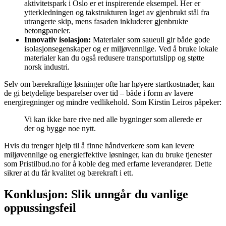
aktivitetspark i Oslo er et inspirerende eksempel. Her er
ytterkledningen og takstrukturen laget av gjenbrukt stål fra
utrangerte skip, mens fasaden inkluderer gjenbrukte
betongpaneler.
Innovativ isolasjon:
Materialer som saueull gir både gode
isolasjonsegenskaper og er miljøvennlige. Ved å bruke lokale
materialer kan du også redusere transportutslipp og støtte
norsk industri.
Selv om bærekraftige løsninger ofte har høyere startkostnader, kan
de gi betydelige besparelser over tid – både i form av lavere
energiregninger og mindre vedlikehold. Som Kirstin Leiros påpeker:
Vi kan ikke bare rive ned alle bygninger som allerede er
der og bygge noe nytt.
Hvis du trenger hjelp til å finne håndverkere som kan levere
miljøvennlige og energieffektive løsninger, kan du bruke tjenester
som Pristilbud.no for å koble deg med erfarne leverandører. Dette
sikrer at du får kvalitet og bærekraft i ett.
Konklusjon: Slik unngår du vanlige
oppussingsfeil