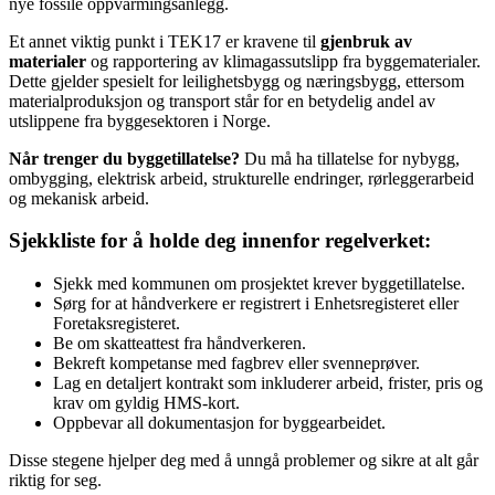
nye fossile oppvarmingsanlegg.
Et annet viktig punkt i TEK17 er kravene til
gjenbruk av
materialer
og rapportering av klimagassutslipp fra byggematerialer.
Dette gjelder spesielt for leilighetsbygg og næringsbygg, ettersom
materialproduksjon og transport står for en betydelig andel av
utslippene fra byggesektoren i Norge.
Når trenger du byggetillatelse?
Du må ha tillatelse for nybygg,
ombygging, elektrisk arbeid, strukturelle endringer, rørleggerarbeid
og mekanisk arbeid.
Sjekkliste for å holde deg innenfor regelverket:
Sjekk med kommunen om prosjektet krever byggetillatelse.
Sørg for at håndverkere er registrert i Enhetsregisteret eller
Foretaksregisteret.
Be om skatteattest fra håndverkeren.
Bekreft kompetanse med fagbrev eller svenneprøver.
Lag en detaljert kontrakt som inkluderer arbeid, frister, pris og
krav om gyldig HMS-kort.
Oppbevar all dokumentasjon for byggearbeidet.
Disse stegene hjelper deg med å unngå problemer og sikre at alt går
riktig for seg.