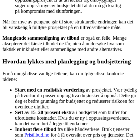
suger opp så mye av budsjettet ditt at du må gå kraftig
på kompromiss med sluttføringen.
Når for mye av pengene går til store strukturelle endringer, kan det
bli vanskelig å fullføre prosjektet på en tilfredsstillende måte.
Manglende sammenligning av tilbud
er også en felle. Mange
aksepterer det første tilbudet de får, uten å undersøke hva som
faktisk er inkludert eller sammenligne med andre alternativer.
Hvordan lykkes med planlegging og budsjettering
For å unngå disse vanlige feilene, kan du følge disse konkrete
rådene:
Start med en realistisk vurdering
av prosjektet. Vær tydelig
på hvorfor du pusser opp og hva du ønsker å oppnå. Dette gir
deg et bedre grunnlag for budsjettet og reduserer risikoen for
uventede utgifter.
Sett av 15–20 prosent ekstra
i budsjettet som buffer for
uforutsette kostnader. Hvis du er ny i oppussingsverdenen,
kan det være lurt å legge til enda mer.
Innhent flere tilbud
fra ulike håndverkere. Bruk tjenester
som
Pristilbud.no
for å få oversikt over pris og tjenester. Det