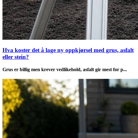
Hva koster det å lage ny oppkjørsel med grus, asfalt
eller stein?
Grus er billig men krever vedlikehold, asfalt gir mest for p...