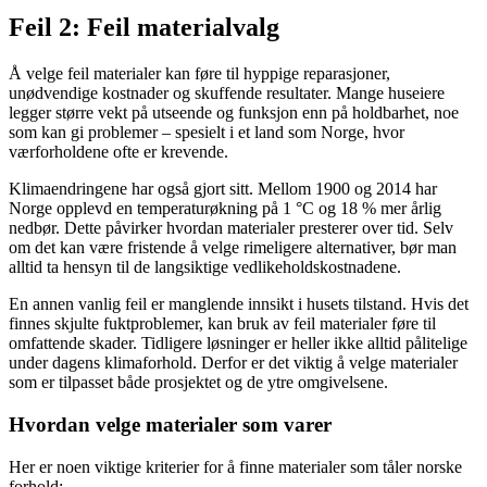
Feil 2: Feil materialvalg
Å velge feil materialer kan føre til hyppige reparasjoner,
unødvendige kostnader og skuffende resultater. Mange huseiere
legger større vekt på utseende og funksjon enn på holdbarhet, noe
som kan gi problemer – spesielt i et land som Norge, hvor
værforholdene ofte er krevende.
Klimaendringene har også gjort sitt. Mellom 1900 og 2014 har
Norge opplevd en temperaturøkning på 1 °C og 18 % mer årlig
nedbør. Dette påvirker hvordan materialer presterer over tid. Selv
om det kan være fristende å velge rimeligere alternativer, bør man
alltid ta hensyn til de langsiktige vedlikeholdskostnadene.
En annen vanlig feil er manglende innsikt i husets tilstand. Hvis det
finnes skjulte fuktproblemer, kan bruk av feil materialer føre til
omfattende skader. Tidligere løsninger er heller ikke alltid pålitelige
under dagens klimaforhold. Derfor er det viktig å velge materialer
som er tilpasset både prosjektet og de ytre omgivelsene.
Hvordan velge materialer som varer
Her er noen viktige kriterier for å finne materialer som tåler norske
forhold: