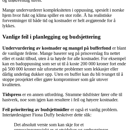
og unødvendig stress.
Mange undervurderer kompleksiteten i oppussing, spesielt i norske
hjem hvor fukt og klima spiller en stor rolle. Å ha realistiske
forventninger til både tid og kostnader er helt avgjørende for å
lykkes.
Vanlige feil i planlegging og budsjettering
Undervurdering av kostnader og mangel på bufferfond
er blant
de vanligste feilene. Mange baserer seg på prisoverslag fra nettet
eller et raskt tilbud, uten å ta høyde for alle kostnader. For eksempel
kan en badoppussing som ser ut til å koste 200 000 kroner fort ende
på 500 000 kroner når uforutsette problemer som lekkasjer eller
dårlig underlag dukker opp. Uten en buffer kan du bli tvunget til å
stoppe prosjektet eller gjøre kompromisser som går utover
kvaliteten.
Tidspress
er en annen utfordring. Stramme tidsfrister fører ofte til
hastverk, noe som igjen kan resultere i feil og høyere kostnader.
Feil prioritering av budsjettmidler
er også et vanlig problem.
Interiørdesigner Fiona Duffy beskriver dette slik:
Det absolutt verste som kan skje for et
oppussingsprosjekt er at utvidelser og ombygginger