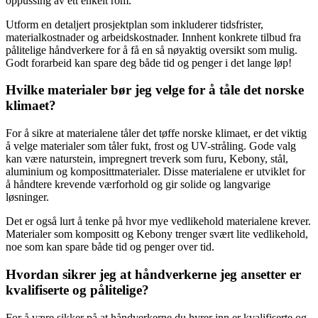
oppussing av ett enkelt rom.
Utform en detaljert prosjektplan som inkluderer tidsfrister,
materialkostnader og arbeidskostnader. Innhent konkrete tilbud fra
pålitelige håndverkere for å få en så nøyaktig oversikt som mulig.
Godt forarbeid kan spare deg både tid og penger i det lange løp!
Hvilke materialer bør jeg velge for å tåle det norske
klimaet?
For å sikre at materialene tåler det tøffe norske klimaet, er det viktig
å velge materialer som tåler fukt, frost og UV-stråling. Gode valg
kan være naturstein, impregnert treverk som furu, Kebony, stål,
aluminium og komposittmaterialer. Disse materialene er utviklet for
å håndtere krevende værforhold og gir solide og langvarige
løsninger.
Det er også lurt å tenke på hvor mye vedlikehold materialene krever.
Materialer som kompositt og Kebony trenger svært lite vedlikehold,
noe som kan spare både tid og penger over tid.
Hvordan sikrer jeg at håndverkerne jeg ansetter er
kvalifiserte og pålitelige?
For å være sikker på at håndverkerne du hyrer inn er kvalifiserte og