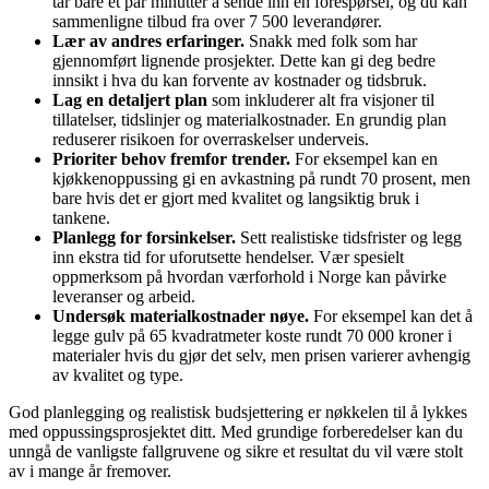
tar bare et par minutter å sende inn en forespørsel, og du kan
sammenligne tilbud fra over 7 500 leverandører.
Lær av andres erfaringer.
Snakk med folk som har
gjennomført lignende prosjekter. Dette kan gi deg bedre
innsikt i hva du kan forvente av kostnader og tidsbruk.
Lag en detaljert plan
som inkluderer alt fra visjoner til
tillatelser, tidslinjer og materialkostnader. En grundig plan
reduserer risikoen for overraskelser underveis.
Prioriter behov fremfor trender.
For eksempel kan en
kjøkkenoppussing gi en avkastning på rundt 70 prosent, men
bare hvis det er gjort med kvalitet og langsiktig bruk i
tankene.
Planlegg for forsinkelser.
Sett realistiske tidsfrister og legg
inn ekstra tid for uforutsette hendelser. Vær spesielt
oppmerksom på hvordan værforhold i Norge kan påvirke
leveranser og arbeid.
Undersøk materialkostnader nøye.
For eksempel kan det å
legge gulv på 65 kvadratmeter koste rundt 70 000 kroner i
materialer hvis du gjør det selv, men prisen varierer avhengig
av kvalitet og type.
God planlegging og realistisk budsjettering er nøkkelen til å lykkes
med oppussingsprosjektet ditt. Med grundige forberedelser kan du
unngå de vanligste fallgruvene og sikre et resultat du vil være stolt
av i mange år fremover.