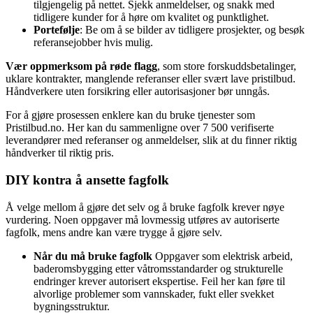
tilgjengelig på nettet. Sjekk anmeldelser, og snakk med
tidligere kunder for å høre om kvalitet og punktlighet.
Portefølje
: Be om å se bilder av tidligere prosjekter, og besøk
referansejobber hvis mulig.
Vær oppmerksom på røde flagg
, som store forskuddsbetalinger,
uklare kontrakter, manglende referanser eller svært lave pristilbud.
Håndverkere uten forsikring eller autorisasjoner bør unngås.
For å gjøre prosessen enklere kan du bruke tjenester som
Pristilbud.no. Her kan du sammenligne over 7 500 verifiserte
leverandører med referanser og anmeldelser, slik at du finner riktig
håndverker til riktig pris.
DIY kontra å ansette fagfolk
Å velge mellom å gjøre det selv og å bruke fagfolk krever nøye
vurdering. Noen oppgaver må lovmessig utføres av autoriserte
fagfolk, mens andre kan være trygge å gjøre selv.
Når du må bruke fagfolk
Oppgaver som elektrisk arbeid,
baderomsbygging etter våtromsstandarder og strukturelle
endringer krever autorisert ekspertise. Feil her kan føre til
alvorlige problemer som vannskader, fukt eller svekket
bygningsstruktur.