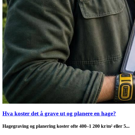
Hva koster det å grave ut og planere en hage?
Hagegraving og planering koster ofte 400–1 200 kr/m² eller 5...