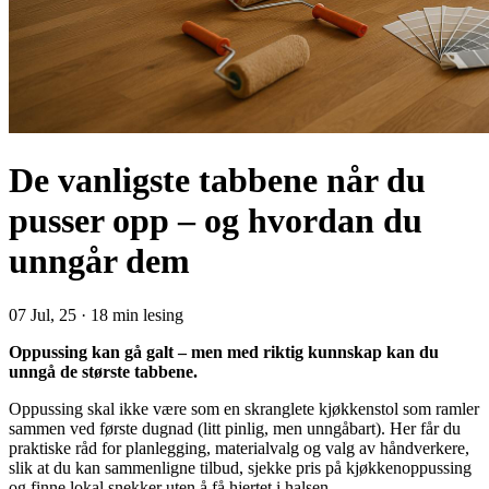
De vanligste tabbene når du
pusser opp – og hvordan du
unngår dem
07 Jul, 25
·
18 min lesing
Oppussing kan gå galt – men med riktig kunnskap kan du
unngå de største tabbene.
Oppussing skal ikke være som en skranglete kjøkkenstol som ramler
sammen ved første dugnad (litt pinlig, men unngåbart). Her får du
praktiske råd for planlegging, materialvalg og valg av håndverkere,
slik at du kan sammenligne tilbud, sjekke pris på kjøkkenoppussing
og finne lokal snekker uten å få hjertet i halsen.