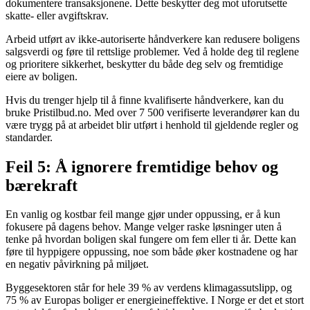
dokumentere transaksjonene. Dette beskytter deg mot uforutsette
skatte- eller avgiftskrav.
Arbeid utført av ikke-autoriserte håndverkere kan redusere boligens
salgsverdi og føre til rettslige problemer. Ved å holde deg til reglene
og prioritere sikkerhet, beskytter du både deg selv og fremtidige
eiere av boligen.
Hvis du trenger hjelp til å finne kvalifiserte håndverkere, kan du
bruke Pristilbud.no. Med over 7 500 verifiserte leverandører kan du
være trygg på at arbeidet blir utført i henhold til gjeldende regler og
standarder.
Feil 5: Å ignorere fremtidige behov og
bærekraft
En vanlig og kostbar feil mange gjør under oppussing, er å kun
fokusere på dagens behov. Mange velger raske løsninger uten å
tenke på hvordan boligen skal fungere om fem eller ti år. Dette kan
føre til hyppigere oppussing, noe som både øker kostnadene og har
en negativ påvirkning på miljøet.
Byggesektoren står for hele 39 % av verdens klimagassutslipp, og
75 % av Europas boliger er energieineffektive. I Norge er det et stort