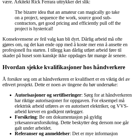
være. Arkitekt Rick Ferrara uttrykker det slik:
The bizarre idea that an amateur can magically go take
on a project, sequence the work, source good sub-
contractors, get good pricing and efficiently pull off the
project is hysterical!
Konsekvensene av feil valg kan bli dyrt. Dårlig arbeid må ofte
gjøres om, og det kan ende opp med å koste mer enn å ansette en
profesjonell fra starten. I tillegg kan dårlig utført arbeid føre til
skader på huset som kanskje ikke oppdages før mange år senere.
Hvordan sjekke kvalifikasjoner hos håndverkere
Å forsikre seg om at håndverkeren er kvalifisert er en viktig del av
ethvert prosjekt. Dette er noen av tingene du bør undersøke:
Autorisasjoner og sertifiseringer
: Sørg for at håndverkeren
har riktige autorisasjoner for oppgaven. For eksempel må
elektrisk arbeid utføres av en autorisert elektriker, og VVS-
arbeid krever en godkjent rørlegger.
Forsikring
: Be om dokumentasjon på gyldig
yrkesansvarsforsikring. Dette beskytter deg dersom noe går
galt under arbeidet.
Referanser og anmeldelser
: Det er mye informasjon