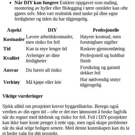
Når DIY kan fungere
Enklere oppgaver som maling,
montering av hyller eller flislegging i tørre områder kan ofte
gjøres selv. Men vær realistisk med tanke på dine egne
ferdigheter og tiden du har tilgjengelig.
Aspekt
DIY
Profesjonelle
Lavere arbeidskostnader,
Høyere kostnad, men
Kostnader
men risiko for feil
forutsigbare utgifter
Tid
Kan ta mye lengre tid
Raskere gjennomføring
Avhenger av dine
Profesjonell og holdbar
Kvalitet
ferdigheter
finish
Forsikring og garanti
Ansvar
Du bærer all risiko
dekker feil
Har nødvendig utstyr
Verktøy
Må kjøpe eller leie
tilgjengelig
Viktige vurderinger
Sjekk alltid om prosjektet krever byggetillatelse. Beregn også
verdien av din egen tid – ofte er det mer lønnsomt å bruke fagfolk
når du regner med tidsbruk og risiko for feil. Feil i DIY-prosjekter
kan ikke bare koste penger å rette opp, men også skape problemer
når du skal selge boligen senere. Med denne kunnskapen kan du ta
et bedre valg for ditt prosjekt.