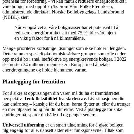
potensial for forbedring – vi kan faktisk redusere energiforbruket i
våre boliger med opptil 75 %. Som Bård Folke Fredriksen,
administrerende direktør i Norske Boligbyggelags Landsforbund
(NBBL), sier:
Når vi også vet at våre boligmasser har et potensial til å
redusere energiforbruket sitt med 75 %, blir våre hjem
en viktig faktor for å nå klimamålene.
Mange prioriterer kortsiktige løsninger som ikke holder i lengden.
Dette rammer spesielt økonomisk sårbare grupper, som ofte ender
opp med å bo i små, ineffektive og energikrevende boliger. I 2022
slet nesten 34 millioner mennesker i Europa med å betale
energiregningene og holde hjemmene varme.
Planlegging for fremtiden
For å sikre at oppussingen din varer, må du ha et fremtidsrettet
perspektiv.
Tenk fleksibilitet fra starten av.
Livssituasjonen din
kan endre seg – kanskje får du barn, barna flytter ut, eller du trenger
en mer tilpasset bolig når du blir eldre. Ved å planlegge for slike
endringer nå, sparer du både tid og penger senere.
Universell utforming
er en smart tilnærming for å gjøre boligen
tilgjengelig for alle, uansett alder eller funksjonsevne. Tiltak som