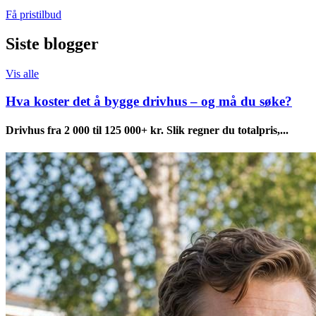
Få pristilbud
Siste blogger
Vis alle
Hva koster det å bygge drivhus – og må du søke?
Drivhus fra 2 000 til 125 000+ kr. Slik regner du totalpris,...