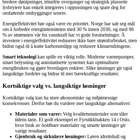
bredere døråpninger, trinnfrie overganger og strategisk plasserte
lysbrytere kan enkelt integreres i oppussingen og spare deg for
omfattende ombygginger senere.
Energieffektivitet bør også være en prioritet. Norge har satt seg mål
om å forbedre energiintensiteten med 30 % innen 2030, og med 96
% av strømmen vår fra vannkraft har vi gode forutsetninger. Å
investere i energieffektivitet reduserer ikke bare strømforbruket, men
bidrar også til å kutte karbonutslipp og redusere klimaendringene.
Smart teknologi
kan spille en viktig rolle. Moderne varmepumper,
smart belysning og automatiserte systemer kan optimalisere
energibruken og gjøre hverdagen enklere. Slike løsninger gir også
langsiktige fordeler og bidrar til mer bærekraftige resultater.
Kortsiktige valg vs. langsiktige løsninger
Kortsiktige valg kan ha store økonomiske og miljømessige
konsekvenser. Derfor bør du vurdere mer langsiktige alternativer:
Materialer som varer:
Velg kvalitetsmaterialer som tåler
tidens tann. Et godt eksempel er Fyrstikkbakken 14 i Oslo,
hvor bruk av holdbare materialer og smarte løsninger gir
varige resultater.
Gjenbruk og sirkulære løsninger:
Løren idrettshall og