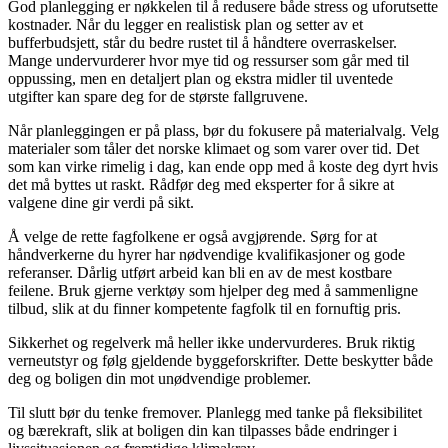
God planlegging er nøkkelen til å redusere både stress og uforutsette
kostnader. Når du legger en realistisk plan og setter av et
bufferbudsjett, står du bedre rustet til å håndtere overraskelser.
Mange undervurderer hvor mye tid og ressurser som går med til
oppussing, men en detaljert plan og ekstra midler til uventede
utgifter kan spare deg for de største fallgruvene.
Når planleggingen er på plass, bør du fokusere på materialvalg. Velg
materialer som tåler det norske klimaet og som varer over tid. Det
som kan virke rimelig i dag, kan ende opp med å koste deg dyrt hvis
det må byttes ut raskt. Rådfør deg med eksperter for å sikre at
valgene dine gir verdi på sikt.
Å velge de rette fagfolkene er også avgjørende. Sørg for at
håndverkerne du hyrer har nødvendige kvalifikasjoner og gode
referanser. Dårlig utført arbeid kan bli en av de mest kostbare
feilene. Bruk gjerne verktøy som hjelper deg med å sammenligne
tilbud, slik at du finner kompetente fagfolk til en fornuftig pris.
Sikkerhet og regelverk må heller ikke undervurderes. Bruk riktig
verneutstyr og følg gjeldende byggeforskrifter. Dette beskytter både
deg og boligen din mot unødvendige problemer.
Til slutt bør du tenke fremover. Planlegg med tanke på fleksibilitet
og bærekraft, slik at boligen din kan tilpasses både endringer i