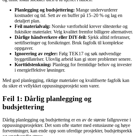
Planlegging og budsjettering:
Mange undervurderer
kostnader og tid. Sett av en buffer på 15–20 % og lag en
detaljert plan.
Feil materialvalg:
Norske værforhold krever slitesterke og
fuktsikre materialer. Velg kvalitet fremfor billigere alternativer.
Dårlige håndverkere eller DIY-feil:
Sjekk alltid referanser,
sertifiseringer og forsikringer. Bruk fagfolk til komplekse
oppgaver.
Ignorering av regler:
Følg TEK17 og søk nødvendige
byggetillatelser. Ulovlig arbeid kan gi store problemer senere.
Korttidstenkning:
Planlegg for fremtidige behov og invester
i energieffektive løsninger.
Med god planlegging, riktige materialer og kvalifiserte fagfolk kan
du sikre et vellykket oppussingsprosjekt som varer.
Feil 1: Dårlig planlegging og
budsjettering
Dårlig planlegging og budsjettering er en av de største fallgruvene i
oppussingsprosjekter. Det som ofte starter med entusiasme og høye
forventninger, kan ende opp som uferdige prosjekter, budsjettsprekk