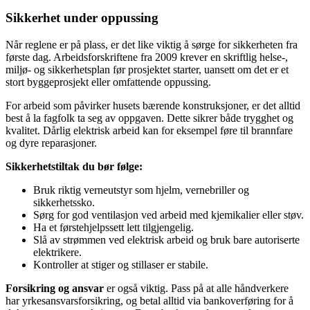
Sikkerhet under oppussing
Når reglene er på plass, er det like viktig å sørge for sikkerheten fra
første dag. Arbeidsforskriftene fra 2009 krever en skriftlig helse-,
miljø- og sikkerhetsplan før prosjektet starter, uansett om det er et
stort byggeprosjekt eller omfattende oppussing.
For arbeid som påvirker husets bærende konstruksjoner, er det alltid
best å la fagfolk ta seg av oppgaven. Dette sikrer både trygghet og
kvalitet. Dårlig elektrisk arbeid kan for eksempel føre til brannfare
og dyre reparasjoner.
Sikkerhetstiltak du bør følge:
Bruk riktig verneutstyr som hjelm, vernebriller og
sikkerhetssko.
Sørg for god ventilasjon ved arbeid med kjemikalier eller støv.
Ha et førstehjelpssett lett tilgjengelig.
Slå av strømmen ved elektrisk arbeid og bruk bare autoriserte
elektrikere.
Kontroller at stiger og stillaser er stabile.
Forsikring og ansvar
er også viktig. Pass på at alle håndverkere
har yrkesansvarsforsikring, og betal alltid via bankoverføring for å