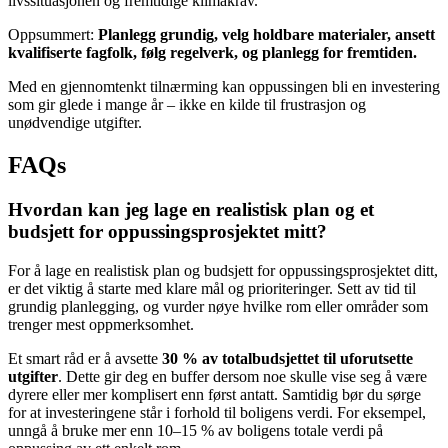
livssituasjonen og fremtidige klimakrav.
Oppsummert:
Planlegg grundig, velg holdbare materialer, ansett
kvalifiserte fagfolk, følg regelverk, og planlegg for fremtiden.
Med en gjennomtenkt tilnærming kan oppussingen bli en investering
som gir glede i mange år – ikke en kilde til frustrasjon og
unødvendige utgifter.
FAQs
Hvordan kan jeg lage en realistisk plan og et
budsjett for oppussingsprosjektet mitt?
For å lage en realistisk plan og budsjett for oppussingsprosjektet ditt,
er det viktig å starte med klare mål og prioriteringer. Sett av tid til
grundig planlegging, og vurder nøye hvilke rom eller områder som
trenger mest oppmerksomhet.
Et smart råd er å avsette
30 % av totalbudsjettet til uforutsette
utgifter
. Dette gir deg en buffer dersom noe skulle vise seg å være
dyrere eller mer komplisert enn først antatt. Samtidig bør du sørge
for at investeringene står i forhold til boligens verdi. For eksempel,
unngå å bruke mer enn 10–15 % av boligens totale verdi på