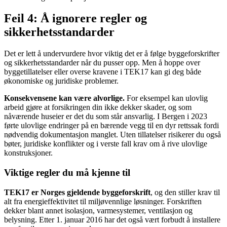
Feil 4: Å ignorere regler og
sikkerhetsstandarder
Det er lett å undervurdere hvor viktig det er å følge byggeforskrifter
og sikkerhetsstandarder når du pusser opp. Men å hoppe over
byggetillatelser eller overse kravene i TEK17 kan gi deg både
økonomiske og juridiske problemer.
Konsekvensene kan være alvorlige.
For eksempel kan ulovlig
arbeid gjøre at forsikringen din ikke dekker skader, og som
nåværende huseier er det du som står ansvarlig. I Bergen i 2023
førte ulovlige endringer på en bærende vegg til en dyr rettssak fordi
nødvendig dokumentasjon manglet. Uten tillatelser risikerer du også
bøter, juridiske konflikter og i verste fall krav om å rive ulovlige
konstruksjoner.
Viktige regler du må kjenne til
TEK17 er Norges gjeldende byggeforskrift
, og den stiller krav til
alt fra energieffektivitet til miljøvennlige løsninger. Forskriften
dekker blant annet isolasjon, varmesystemer, ventilasjon og
belysning. Etter 1. januar 2016 har det også vært forbudt å installere