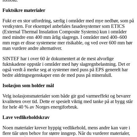
Fuktsikre materialer
Fukt er en stor utfordring, særlig i områder med mye nedbør, som på
vestkysten. For eksempel anbefales fasadesystemer som ETICS
(External Thermal Insulation Composite Systems) kun i områder
med mindre enn 400 mm årlig slagregn. I områder med 400–600
mm regn er disse systemene mer risikable, og ved over 600 mm bør
man vurdere andre alternativer.
SINTEF har i over 60 år dokumentert at de mest alvorlige
fuktskadene oppstår i områder med høy slagregnbelastning. Det er
også verdt å merke seg at systemer med puss på EPS generelt har
bedre aldringsegenskaper enn de med puss på mineralull.
Isolasjon som holder mål
Velg isolasjonsmaterialer som både gir god varmeeffekt og bevarer
kvaliteten over tid. Dette er spesielt viktig med tanke på at bygg står
for hele 40 % av Norges energiforbruk.
Lave vedlikeholdskrav
Noen materialer krever hyppig vedlikehold, mens andre kan vare i
flere tiår uten behov for større inngrep. Når du vurderer materialer,