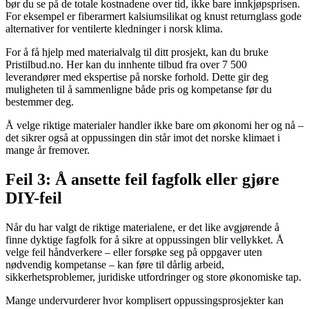
bør du se på de totale kostnadene over tid, ikke bare innkjøpsprisen.
For eksempel er fiberarmert kalsiumsilikat og knust returnglass gode
alternativer for ventilerte kledninger i norsk klima.
For å få hjelp med materialvalg til ditt prosjekt, kan du bruke
Pristilbud.no. Her kan du innhente tilbud fra over 7 500
leverandører med ekspertise på norske forhold. Dette gir deg
muligheten til å sammenligne både pris og kompetanse før du
bestemmer deg.
Å velge riktige materialer handler ikke bare om økonomi her og nå –
det sikrer også at oppussingen din står imot det norske klimaet i
mange år fremover.
Feil 3: Å ansette feil fagfolk eller gjøre
DIY-feil
Når du har valgt de riktige materialene, er det like avgjørende å
finne dyktige fagfolk for å sikre at oppussingen blir vellykket. Å
velge feil håndverkere – eller forsøke seg på oppgaver uten
nødvendig kompetanse – kan føre til dårlig arbeid,
sikkerhetsproblemer, juridiske utfordringer og store økonomiske tap.
Mange undervurderer hvor komplisert oppussingsprosjekter kan