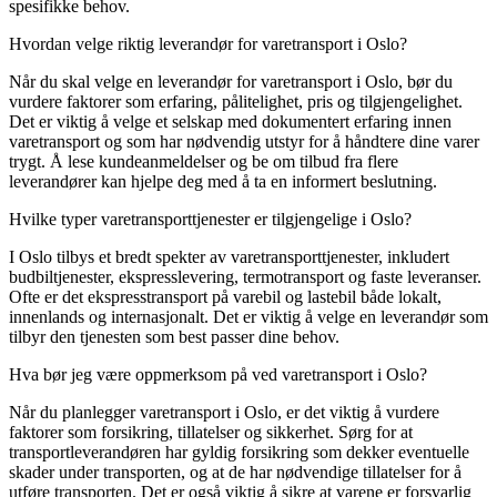
spesifikke behov.
Hvordan velge riktig leverandør for varetransport i Oslo?
Når du skal velge en leverandør for varetransport i Oslo, bør du
vurdere faktorer som erfaring, pålitelighet, pris og tilgjengelighet.
Det er viktig å velge et selskap med dokumentert erfaring innen
varetransport og som har nødvendig utstyr for å håndtere dine varer
trygt. Å lese kundeanmeldelser og be om tilbud fra flere
leverandører kan hjelpe deg med å ta en informert beslutning.
Hvilke typer varetransporttjenester er tilgjengelige i Oslo?
I Oslo tilbys et bredt spekter av varetransporttjenester, inkludert
budbiltjenester, ekspresslevering, termotransport og faste leveranser.
Ofte er det ekspresstransport på varebil og lastebil både lokalt,
innenlands og internasjonalt. Det er viktig å velge en leverandør som
tilbyr den tjenesten som best passer dine behov.
Hva bør jeg være oppmerksom på ved varetransport i Oslo?
Når du planlegger varetransport i Oslo, er det viktig å vurdere
faktorer som forsikring, tillatelser og sikkerhet. Sørg for at
transportleverandøren har gyldig forsikring som dekker eventuelle
skader under transporten, og at de har nødvendige tillatelser for å
utføre transporten. Det er også viktig å sikre at varene er forsvarlig