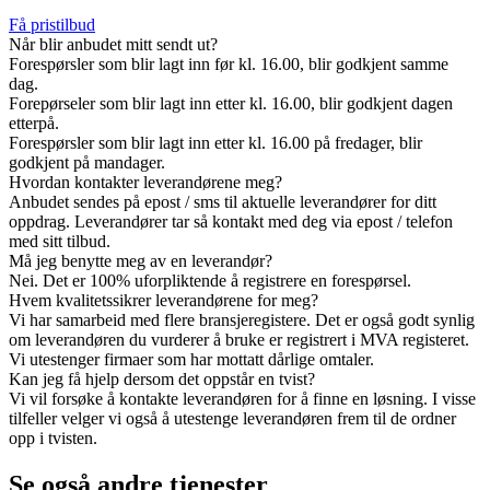
Få pristilbud
Når blir anbudet mitt sendt ut?
Forespørsler som blir lagt inn før kl. 16.00, blir godkjent samme
dag.
Forepørseler som blir lagt inn etter kl. 16.00, blir godkjent dagen
etterpå.
Forespørsler som blir lagt inn etter kl. 16.00 på fredager, blir
godkjent på mandager.
Hvordan kontakter leverandørene meg?
Anbudet sendes på epost / sms til aktuelle leverandører for ditt
oppdrag. Leverandører tar så kontakt med deg via epost / telefon
med sitt tilbud.
Må jeg benytte meg av en leverandør?
Nei. Det er 100% uforpliktende å registrere en forespørsel.
Hvem kvalitetssikrer leverandørene for meg?
Vi har samarbeid med flere bransjeregistere. Det er også godt synlig
om leverandøren du vurderer å bruke er registrert i MVA registeret.
Vi utestenger firmaer som har mottatt dårlige omtaler.
Kan jeg få hjelp dersom det oppstår en tvist?
Vi vil forsøke å kontakte leverandøren for å finne en løsning. I visse
tilfeller velger vi også å utestenge leverandøren frem til de ordner
opp i tvisten.
Se også andre tjenester