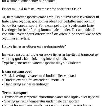
for å sikre at dine behov blir dekket.
Er det mulig å få faste leveranser for bedrifter i Oslo?
Ja, flere varetransportleverandører i Oslo tilbyr faste leveranser til
faste dager og tider, noe som er ideelt for bedrifter med jevnlig
behov for varetransport. For eksempel tilbyr Svedson.no faste
leveringer for bedrifter og kommunale kunder. Det anbefales å
kontakte leverandører direkte for å diskutere dine spesifikke behov
og inngå en avtale.
Hvilke tjenester utfører en varetransportør?
En varetransportør tilbyr en rekke tjenester knyttet til transport av
varer og gods, både lokalt og internasjonalt.
Typiske tjenester en varetransportør tilbyr inkluderer:
Ekspresstransport
• Rask levering av varer med budbil eller varetaxi
• Direktelevering fra avsender til mottaker
• Håndtering av hastesendinger
Termotransport
• Transport av temperaturfølsomme varer med kjøle- eller frysebil
• Sikring av riktig temperatur under hele transporten
• Egnet for matvarer, medisiner og andre sensitive produkter