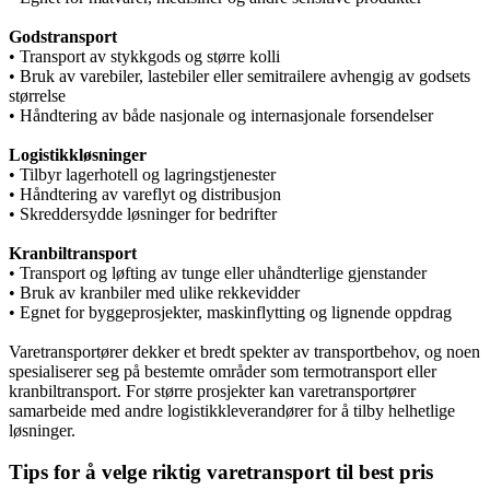
Godstransport
• Transport av stykkgods og større kolli
• Bruk av varebiler, lastebiler eller semitrailere avhengig av godsets
størrelse
• Håndtering av både nasjonale og internasjonale forsendelser
Logistikkløsninger
• Tilbyr lagerhotell og lagringstjenester
• Håndtering av vareflyt og distribusjon
• Skreddersydde løsninger for bedrifter
Kranbiltransport
• Transport og løfting av tunge eller uhåndterlige gjenstander
• Bruk av kranbiler med ulike rekkevidder
• Egnet for byggeprosjekter, maskinflytting og lignende oppdrag
Varetransportører dekker et bredt spekter av transportbehov, og noen
spesialiserer seg på bestemte områder som termotransport eller
kranbiltransport. For større prosjekter kan varetransportører
samarbeide med andre logistikkleverandører for å tilby helhetlige
løsninger.
Tips for å velge riktig varetransport til best pris