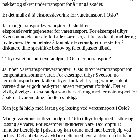
pakket og sikret under transport for å unngå skader.
Er det mulig å få ekspresslevering for varetransport i Oslo?
Ja, mange transportleverandører i Oslo tilbyr
ekspressleveringstjenester for varetransport. For eksempel tilbyr
Svedson.no ekspressfrakt i alle størrelser, alt fra sykkel til møbler og
hvitevarer. Det anbefales å kontakte leverandører direkte for å
diskutere dine spesifikke behov og få et tilpasset tilbud.
Tilbyr varetransportleverandører i Oslo termotransport?
Ja, noen varetransportleverandører i Oslo tilbyr termotransport for
temperaturfølsomme varer. For eksempel tilbyr Svedson.no
termotransport med kjølebil bygd for kjøl, frys og varme, slik at
varene dine er godt beskyttet uansett temperaturforhold. Det er
viktig å velge en leverandør som har erfaring med termotransport for
å sikre at varene dine håndteres riktig.
Kan jeg få hjelp med lasting og lossing ved varetransport i Oslo?
Mange varetransportleverandører i Oslo tilbyr hjelp med lasting og
lossing av varer. For eksempel inkluderer Vare Taxi opptil 15
minutter bærehjelp i prisen, og kan ordne med mer bærehjelp ved
behov. Det anbefales å avklare dette med leverandøren på forhånd