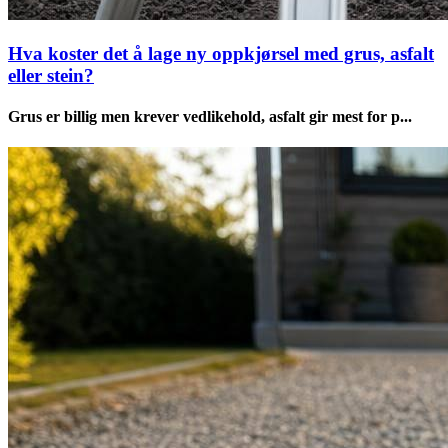
Hva koster det å lage ny oppkjørsel med grus, asfalt
eller stein?
Grus er billig men krever vedlikehold, asfalt gir mest for p...