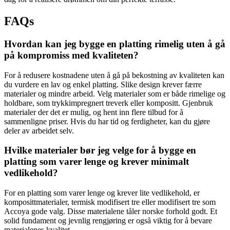
FAQs
Hvordan kan jeg bygge en platting rimelig uten å gå
på kompromiss med kvaliteten?
For å redusere kostnadene uten å gå på bekostning av kvaliteten kan
du vurdere en lav og enkel platting. Slike design krever færre
materialer og mindre arbeid. Velg materialer som er både rimelige og
holdbare, som trykkimpregnert treverk eller kompositt. Gjenbruk
materialer der det er mulig, og hent inn flere tilbud for å
sammenligne priser. Hvis du har tid og ferdigheter, kan du gjøre
deler av arbeidet selv.
Hvilke materialer bør jeg velge for å bygge en
platting som varer lenge og krever minimalt
vedlikehold?
For en platting som varer lenge og krever lite vedlikehold, er
komposittmaterialer, termisk modifisert tre eller modifisert tre som
Accoya gode valg. Disse materialene tåler norske forhold godt. Et
solid fundament og jevnlig rengjøring er også viktig for å bevare
materialenes kvalitet.