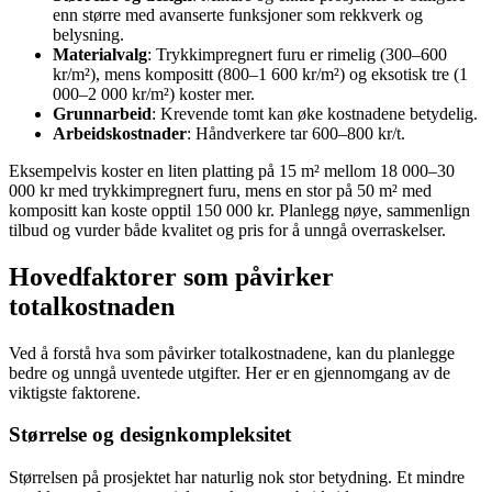
enn større med avanserte funksjoner som rekkverk og
belysning.
Materialvalg
: Trykkimpregnert furu er rimelig (300–600
kr/m²), mens kompositt (800–1 600 kr/m²) og eksotisk tre (1
000–2 000 kr/m²) koster mer.
Grunnarbeid
: Krevende tomt kan øke kostnadene betydelig.
Arbeidskostnader
: Håndverkere tar 600–800 kr/t.
Eksempelvis koster en liten platting på 15 m² mellom 18 000–30
000 kr med trykkimpregnert furu, mens en stor på 50 m² med
kompositt kan koste opptil 150 000 kr. Planlegg nøye, sammenlign
tilbud og vurder både kvalitet og pris for å unngå overraskelser.
Hovedfaktorer som påvirker
totalkostnaden
Ved å forstå hva som påvirker totalkostnadene, kan du planlegge
bedre og unngå uventede utgifter. Her er en gjennomgang av de
viktigste faktorene.
Størrelse og designkompleksitet
Størrelsen på prosjektet har naturlig nok stor betydning. Et mindre