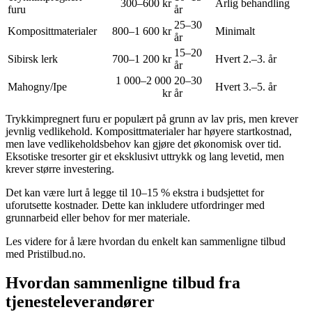
300–600 kr
Årlig behandling
furu
år
25–30
Komposittmaterialer
800–1 600 kr
Minimalt
år
15–20
Sibirsk lerk
700–1 200 kr
Hvert 2.–3. år
år
1 000–2 000
20–30
Mahogny/Ipe
Hvert 3.–5. år
kr
år
Trykkimpregnert furu er populært på grunn av lav pris, men krever
jevnlig vedlikehold. Komposittmaterialer har høyere startkostnad,
men lave vedlikeholdsbehov kan gjøre det økonomisk over tid.
Eksotiske tresorter gir et eksklusivt uttrykk og lang levetid, men
krever større investering.
Det kan være lurt å legge til 10–15 % ekstra i budsjettet for
uforutsette kostnader. Dette kan inkludere utfordringer med
grunnarbeid eller behov for mer materiale.
Les videre for å lære hvordan du enkelt kan sammenligne tilbud
med Pristilbud.no.
Hvordan sammenligne tilbud fra
tjenesteleverandører