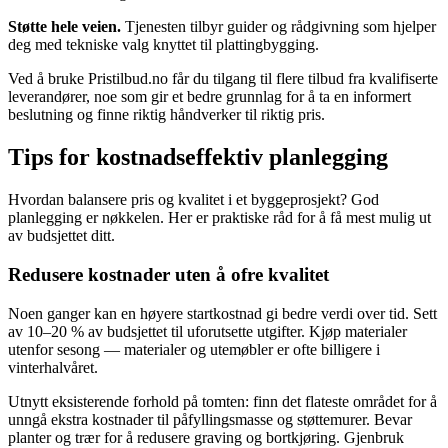
Støtte hele veien.
Tjenesten tilbyr guider og rådgivning som hjelper
deg med tekniske valg knyttet til plattingbygging.
Ved å bruke Pristilbud.no får du tilgang til flere tilbud fra kvalifiserte
leverandører, noe som gir et bedre grunnlag for å ta en informert
beslutning og finne riktig håndverker til riktig pris.
Tips for kostnadseffektiv planlegging
Hvordan balansere pris og kvalitet i et byggeprosjekt? God
planlegging er nøkkelen. Her er praktiske råd for å få mest mulig ut
av budsjettet ditt.
Redusere kostnader uten å ofre kvalitet
Noen ganger kan en høyere startkostnad gi bedre verdi over tid. Sett
av 10–20 % av budsjettet til uforutsette utgifter. Kjøp materialer
utenfor sesong — materialer og utemøbler er ofte billigere i
vinterhalvåret.
Utnytt eksisterende forhold på tomten: finn det flateste området for å
unngå ekstra kostnader til påfyllingsmasse og støttemurer. Bevar
planter og trær for å redusere graving og bortkjøring. Gjenbruk