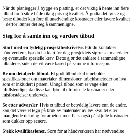
Når du planlegger å bygge en platting, er det viktig å hente inn flere
tilbud for å sikre både riktig pris og kvalitet. Å godta det første og
beste tilbudet kan føre til unødvendige kostnader eller lavere kvalitet
– derfor lønner det seg å sammenligne.
Steg for å samle inn og vurdere tilbud
Start med en tydelig prosjektbeskrivelse.
Før du kontakter
håndverkere, bør du ha klart for deg prosjektets størrelse, materialer
og eventuelle spesielle krav. Dette gjør det enklere å sammenligne
tilbudene, siden de vil være basert på samme informasjon.
Be om detaljerte tilbud.
Et godt tilbud skal inneholde
spesifikasjoner om materialer, dimensjoner, arbeidsmetoder og hva
som er inkludert i prisen. Unngå tilbud som er vage eller
ufullstendige, da disse kan føre til uforutsette kostnader eller
misforståelser underveis.
Se etter advarsler.
Hvis et tilbud er betydelig lavere enn de andre,
kan det være et tegn på bruk av materialer av lav kvalitet eller
manglende dekning for arbeidstimer. Pass også på skjulte kostnader
som dukker opp senere.
Sjekk kvalifikasjoner.
Sørg for at håndverkeren har nødvendige