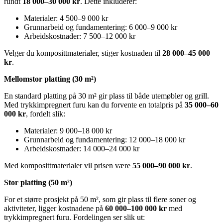
rundt
18 000–30 000 kr
. Dette inkluderer:
Materialer: 4 500–9 000 kr
Grunnarbeid og fundamentering: 6 000–9 000 kr
Arbeidskostnader: 7 500–12 000 kr
Velger du komposittmaterialer, stiger kostnaden til
28 000–45 000
kr
.
Mellomstor platting (30 m²)
En standard platting på 30 m² gir plass til både utemøbler og grill.
Med trykkimpregnert furu kan du forvente en totalpris på
35 000–60
000 kr
, fordelt slik:
Materialer: 9 000–18 000 kr
Grunnarbeid og fundamentering: 12 000–18 000 kr
Arbeidskostnader: 14 000–24 000 kr
Med komposittmaterialer vil prisen være
55 000–90 000 kr
.
Stor platting (50 m²)
For et større prosjekt på 50 m², som gir plass til flere soner og
aktiviteter, ligger kostnadene på
60 000–100 000 kr
med
trykkimpregnert furu. Fordelingen ser slik ut: