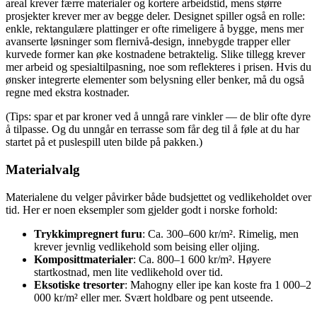
areal krever færre materialer og kortere arbeidstid, mens større
prosjekter krever mer av begge deler. Designet spiller også en rolle:
enkle, rektangulære plattinger er ofte rimeligere å bygge, mens mer
avanserte løsninger som flernivå-design, innebygde trapper eller
kurvede former kan øke kostnadene betraktelig. Slike tillegg krever
mer arbeid og spesialtilpasning, noe som reflekteres i prisen. Hvis du
ønsker integrerte elementer som belysning eller benker, må du også
regne med ekstra kostnader.
(Tips: spar et par kroner ved å unngå rare vinkler — de blir ofte dyre
å tilpasse. Og du unngår en terrasse som får deg til å føle at du har
startet på et puslespill uten bilde på pakken.)
Materialvalg
Materialene du velger påvirker både budsjettet og vedlikeholdet over
tid. Her er noen eksempler som gjelder godt i norske forhold:
Trykkimpregnert furu
: Ca. 300–600 kr/m². Rimelig, men
krever jevnlig vedlikehold som beising eller oljing.
Komposittmaterialer
: Ca. 800–1 600 kr/m². Høyere
startkostnad, men lite vedlikehold over tid.
Eksotiske tresorter
: Mahogny eller ipe kan koste fra 1 000–2
000 kr/m² eller mer. Svært holdbare og pent utseende.