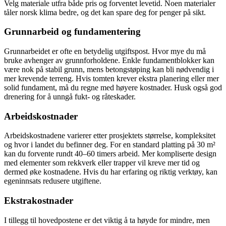
Velg materiale utfra både pris og forventet levetid. Noen materialer
tåler norsk klima bedre, og det kan spare deg for penger på sikt.
Grunnarbeid og fundamentering
Grunnarbeidet er ofte en betydelig utgiftspost. Hvor mye du må
bruke avhenger av grunnforholdene. Enkle fundamentblokker kan
være nok på stabil grunn, mens betongstøping kan bli nødvendig i
mer krevende terreng. Hvis tomten krever ekstra planering eller mer
solid fundament, må du regne med høyere kostnader. Husk også god
drenering for å unngå fukt- og råteskader.
Arbeidskostnader
Arbeidskostnadene varierer etter prosjektets størrelse, kompleksitet
og hvor i landet du befinner deg. For en standard platting på 30 m²
kan du forvente rundt 40–60 timers arbeid. Mer kompliserte design
med elementer som rekkverk eller trapper vil kreve mer tid og
dermed øke kostnadene. Hvis du har erfaring og riktig verktøy, kan
egeninnsats redusere utgiftene.
Ekstrakostnader
I tillegg til hovedpostene er det viktig å ta høyde for mindre, men