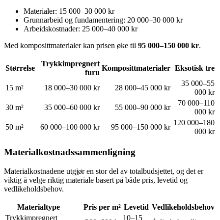
Materialer: 15 000–30 000 kr
Grunnarbeid og fundamentering: 20 000–30 000 kr
Arbeidskostnader: 25 000–40 000 kr
Med komposittmaterialer kan prisen øke til
95 000–150 000 kr
.
Trykkimpregnert
Størrelse
Komposittmaterialer
Eksotisk tre
furu
35 000–55
15 m²
18 000–30 000 kr
28 000–45 000 kr
000 kr
70 000–110
30 m²
35 000–60 000 kr
55 000–90 000 kr
000 kr
120 000–180
50 m²
60 000–100 000 kr
95 000–150 000 kr
000 kr
Materialkostnadssammenligning
Materialkostnadene utgjør en stor del av totalbudsjettet, og det er
viktig å velge riktig materiale basert på både pris, levetid og
vedlikeholdsbehov.
Materialtype
Pris per m²
Levetid
Vedlikeholdsbehov
Trykkimpregnert
10–15