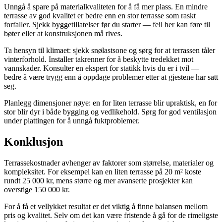
Unngå å spare på materialkvaliteten for å få mer plass. En mindre
terrasse av god kvalitet er bedre enn en stor terrasse som raskt
forfaller. Sjekk byggetillatelser før du starter — feil her kan føre til
bøter eller at konstruksjonen må rives.
Ta hensyn til klimaet: sjekk snølastsone og sørg for at terrassen tåler
vinterforhold. Installer takrenner for å beskytte tredekket mot
vannskader. Konsulter en ekspert for statikk hvis du er i tvil —
bedre å være trygg enn å oppdage problemer etter at gjestene har satt
seg.
Planlegg dimensjoner nøye: en for liten terrasse blir upraktisk, en for
stor blir dyr i både bygging og vedlikehold. Sørg for god ventilasjon
under plattingen for å unngå fuktproblemer.
Konklusjon
Terrassekostnader avhenger av faktorer som størrelse, materialer og
kompleksitet. For eksempel kan en liten terrasse på 20 m² koste
rundt 25 000 kr, mens større og mer avanserte prosjekter kan
overstige 150 000 kr.
For å få et vellykket resultat er det viktig å finne balansen mellom
pris og kvalitet. Selv om det kan være fristende å gå for de rimeligste