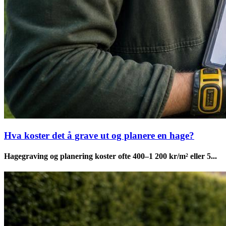
Hva koster det å grave ut og planere en hage?
Hagegraving og planering koster ofte 400–1 200 kr/m² eller 5...