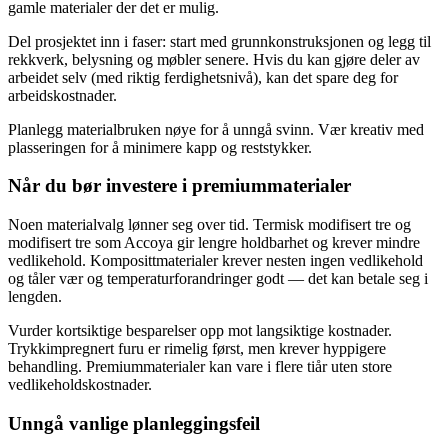
gamle materialer der det er mulig.
Del prosjektet inn i faser: start med grunnkonstruksjonen og legg til
rekkverk, belysning og møbler senere. Hvis du kan gjøre deler av
arbeidet selv (med riktig ferdighetsnivå), kan det spare deg for
arbeidskostnader.
Planlegg materialbruken nøye for å unngå svinn. Vær kreativ med
plasseringen for å minimere kapp og reststykker.
Når du bør investere i premiummaterialer
Noen materialvalg lønner seg over tid. Termisk modifisert tre og
modifisert tre som Accoya gir lengre holdbarhet og krever mindre
vedlikehold. Komposittmaterialer krever nesten ingen vedlikehold
og tåler vær og temperaturforandringer godt — det kan betale seg i
lengden.
Vurder kortsiktige besparelser opp mot langsiktige kostnader.
Trykkimpregnert furu er rimelig først, men krever hyppigere
behandling. Premiummaterialer kan vare i flere tiår uten store
vedlikeholdskostnader.
Unngå vanlige planleggingsfeil