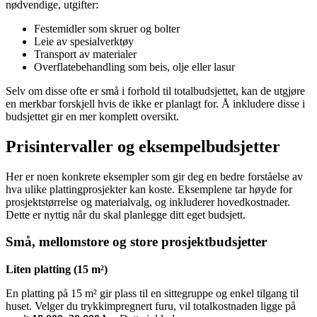
nødvendige, utgifter:
Festemidler som skruer og bolter
Leie av spesialverktøy
Transport av materialer
Overflatebehandling som beis, olje eller lasur
Selv om disse ofte er små i forhold til totalbudsjettet, kan de utgjøre
en merkbar forskjell hvis de ikke er planlagt for. Å inkludere disse i
budsjettet gir en mer komplett oversikt.
Prisintervaller og eksempelbudsjetter
Her er noen konkrete eksempler som gir deg en bedre forståelse av
hva ulike plattingprosjekter kan koste. Eksemplene tar høyde for
prosjektstørrelse og materialvalg, og inkluderer hovedkostnader.
Dette er nyttig når du skal planlegge ditt eget budsjett.
Små, mellomstore og store prosjektbudsjetter
Liten platting (15 m²)
En platting på 15 m² gir plass til en sittegruppe og enkel tilgang til
huset. Velger du trykkimpregnert furu, vil totalkostnaden ligge på