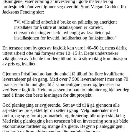
løsningene, viser erfaring at investering i gode materialer og
profesjonelt håndverk lønner seg over tid. Som Megan Godden fra
Jacksons Fencing sier:
"Vi ville alltid anbefalt å bruke en pålitelig og anerkjent
installatør for å sikre at installasjonen er korrekt,
ettersom decking er sterkt avhengig av kvaliteten på
installasjonen for levetid, holdbarhet og funksjonalitet."
En terrasse som bygges av fagfolk kan vare i 40–50 år, mens dårlig
utført arbeid ofte må fornyes etter 10–15 år. Dette understreker
viktigheten av å hente inn flere tilbud for å sikre riktig kombinasjon
av pris og kvalitet.
Gjennom Pristilbud.no kan du enkelt få tilbud fra flere kvalifiserte
leverandører på én gang. Med over 7 500 leverandører i mer enn 70
bransjer får du mulighet til å sammenligne priser og tjenester fra
verifiserte fagfolk. Hele prosessen tar bare to minutter og hjelper deg
med å finne den beste løsningen for ditt prosjekt.
God planlegging er avgjørende. Sett av tid til å gå gjennom alle
aspekter av prosjektet før du setter i gang. Velg materialer med
omhu, og sørg for at grunnarbeid og drenering blir utført skikkelig.
Med riktig planlegging kan terrassen bli en investering som gir både
økonomiske fordeler og mange års glede. Begynn planleggingen i
dag for å realisere drømmen om din perfekte terrasse.