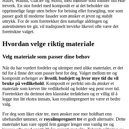
Hazel, Walnut, Glacier og Storm, med mønstre som minner om ekte
treverk. En stor fordel med kompositt er at det beholder sin
opprinnelige farge uten behov for beising eller forsegling, noe som
passer godt til moderne fasader som ønsker et jevnt og stabilt
uttrykk. For de som foretrekker den naturlige aldringen og
autentisiteten tre gir, vil tradisjonelt trevirke likevel ofte være det
foretrukne valget.
Hvordan velge riktig materiale
Velg materiale som passer dine behov
Når du har vurdert fordeler og ulemper med ulike materialer, er det
tid for å finne det som passer best for deg. Valget mellom tre og
kompositt avhenger av
livsstil, budsjett og hvor mye tid du vil
bruke på vedlikehold
. Kompositt er perfekt om du ønsker et
materiale som krever lite vedlikehold og holder seg pent over tid.
Foretrekker du derimot den klassiske trefølelsen og er villig til å
legge inn litt ekstra innsats, kan royalimpregnert tre være et bedre
valg.
For deg som liker ekte tre, men ønsker noe mer holdbart enn
ubehandlet tømmer, er
royalimpregnert tre
et godt alternativ. Dette
materialet kan vare opptil fem ganger lenger enn vanlig tre og