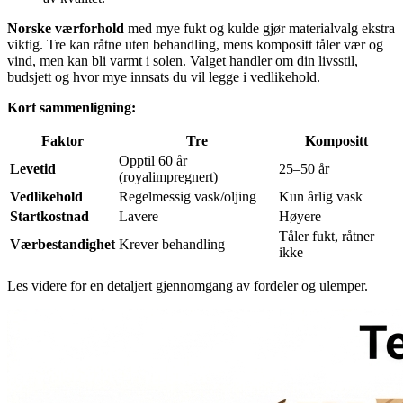
Norske værforhold
med mye fukt og kulde gjør materialvalg ekstra
viktig. Tre kan råtne uten behandling, mens kompositt tåler vær og
vind, men kan bli varmt i solen. Valget handler om din livsstil,
budsjett og hvor mye innsats du vil legge i vedlikehold.
Kort sammenligning:
Faktor
Tre
Kompositt
Opptil 60 år
Levetid
25–50 år
(royalimpregnert)
Vedlikehold
Regelmessig vask/oljing
Kun årlig vask
Startkostnad
Lavere
Høyere
Tåler fukt, råtner
Værbestandighet
Krever behandling
ikke
Les videre for en detaljert gjennomgang av fordeler og ulemper.