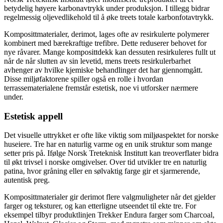
betydelig høyere karbonavtrykk under produksjon. I tillegg bidrar
regelmessig oljevedlikehold til å øke treets totale karbonfotavtrykk.
Komposittmaterialer, derimot, lages ofte av resirkulerte polymerer
kombinert med bærekraftige trefibre. Dette reduserer behovet for
nye råvarer. Mange komposittdekk kan dessuten resirkuleres fullt ut
når de når slutten av sin levetid, mens treets resirkulerbarhet
avhenger av hvilke kjemiske behandlinger det har gjennomgått.
Disse miljøfaktorene spiller også en rolle i hvordan
terrassematerialene fremstår estetisk, noe vi utforsker nærmere
under.
Estetisk appell
Det visuelle uttrykket er ofte like viktig som miljøaspektet for norske
huseiere. Tre har en naturlig varme og en unik struktur som mange
setter pris på. Ifølge Norsk Treteknisk Institutt kan treoverflater bidra
til økt trivsel i norske omgivelser. Over tid utvikler tre en naturlig
patina, hvor gråning eller en sølvaktig farge gir et sjarmerende,
autentisk preg.
Komposittmaterialer gir derimot flere valgmuligheter når det gjelder
farger og teksturer, og kan etterligne utseendet til ekte tre. For
eksempel tilbyr produktlinjen Trekker Endura farger som Charcoal,