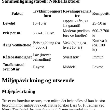
Sammenligningstabell: Nøkkelfaktorer
Trykkimpregnert
Royalimpregnert
Faktor
Kompositt
furu
tre
Opptil 60 år (30
Levetid
10–15 år
25–50 år
års garanti)
Moderat (mellom
600–2 700
Pris per m²
550–1 350 kr
furu og hardtre)
kr
Kun vask
Beising/oljing (ca.
Vask (oljing ca.
Årlig vedlikehold
(ca. 100
4 300 kr)
hvert 10. år)
kr)
Lav (krever
Råtebestandighet
Svært høy
Immun
behandling)
Totalkostnad
Høyest
Middels
Lavest
over 50 år
Miljøpåvirkning og utseende
Miljøpåvirkning
Tre er en fornybar ressurs, men måten det behandles på kan ha stor
betydning for miljøavtrykket. Ifølge forsker Lars G. F. Tellnes ved
Norsk Treteknisk Institutt fører modifiserte treprodukter til et