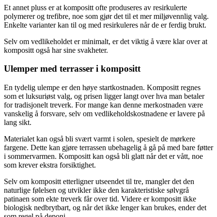
Et annet pluss er at kompositt ofte produseres av resirkulerte
polymerer og trefibre, noe som gjør det til et mer miljøvennlig valg.
Enkelte varianter kan til og med resirkuleres når de er ferdig brukt.
Selv om vedlikeholdet er minimalt, er det viktig å være klar over at
kompositt også har sine svakheter.
Ulemper med terrasser i kompositt
En tydelig ulempe er den høye startkostnaden. Kompositt regnes
som et luksuriøst valg, og prisen ligger langt over hva man betaler
for tradisjonelt treverk. For mange kan denne merkostnaden være
vanskelig å forsvare, selv om vedlikeholdskostnadene er lavere på
lang sikt.
Materialet kan også bli svært varmt i solen, spesielt de mørkere
fargene. Dette kan gjøre terrassen ubehagelig å gå på med bare føtter
i sommervarmen. Kompositt kan også bli glatt når det er vått, noe
som krever ekstra forsiktighet.
Selv om kompositt etterligner utseendet til tre, mangler det den
naturlige følelsen og utvikler ikke den karakteristiske sølvgrå
patinaen som ekte treverk får over tid. Videre er kompositt ikke
biologisk nedbrytbart, og når det ikke lenger kan brukes, ender det
som regel på deponi.