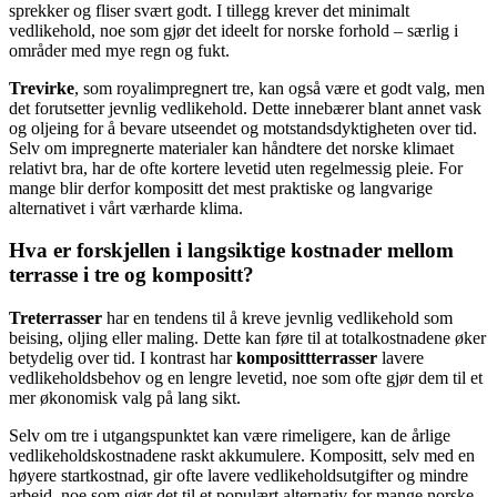
sprekker og fliser svært godt. I tillegg krever det minimalt
vedlikehold, noe som gjør det ideelt for norske forhold – særlig i
områder med mye regn og fukt.
Trevirke
, som royalimpregnert tre, kan også være et godt valg, men
det forutsetter jevnlig vedlikehold. Dette innebærer blant annet vask
og oljeing for å bevare utseendet og motstandsdyktigheten over tid.
Selv om impregnerte materialer kan håndtere det norske klimaet
relativt bra, har de ofte kortere levetid uten regelmessig pleie. For
mange blir derfor kompositt det mest praktiske og langvarige
alternativet i vårt værharde klima.
Hva er forskjellen i langsiktige kostnader mellom
terrasse i tre og kompositt?
Treterrasser
har en tendens til å kreve jevnlig vedlikehold som
beising, oljing eller maling. Dette kan føre til at totalkostnadene øker
betydelig over tid. I kontrast har
komposittterrasser
lavere
vedlikeholdsbehov og en lengre levetid, noe som ofte gjør dem til et
mer økonomisk valg på lang sikt.
Selv om tre i utgangspunktet kan være rimeligere, kan de årlige
vedlikeholdskostnadene raskt akkumulere. Kompositt, selv med en
høyere startkostnad, gir ofte lavere vedlikeholdsutgifter og mindre
arbeid, noe som gjør det til et populært alternativ for mange norske