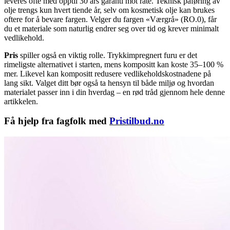
leveres ofte med opptil 30 års garanti mot råte. Teknisk påføring av
olje trengs kun hvert tiende år, selv om kosmetisk olje kan brukes
oftere for å bevare fargen. Velger du fargen «Værgrå» (RO.0), får
du et materiale som naturlig endrer seg over tid og krever minimalt
vedlikehold.
Pris
spiller også en viktig rolle. Trykkimpregnert furu er det
rimeligste alternativet i starten, mens kompositt kan koste 35–100 %
mer. Likevel kan kompositt redusere vedlikeholdskostnadene på
lang sikt. Valget ditt bør også ta hensyn til både miljø og hvordan
materialet passer inn i din hverdag – en rød tråd gjennom hele denne
artikkelen.
Få hjelp fra fagfolk med
Pristilbud.no