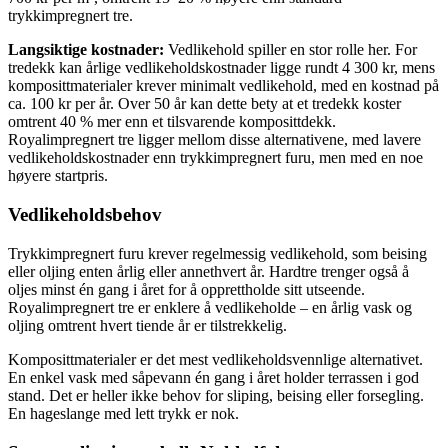
trykkimpregnert tre.
Langsiktige kostnader:
Vedlikehold spiller en stor rolle her. For
tredekk kan årlige vedlikeholdskostnader ligge rundt 4 300 kr, mens
komposittmaterialer krever minimalt vedlikehold, med en kostnad på
ca. 100 kr per år. Over 50 år kan dette bety at et tredekk koster
omtrent 40 % mer enn et tilsvarende komposittdekk.
Royalimpregnert tre ligger mellom disse alternativene, med lavere
vedlikeholdskostnader enn trykkimpregnert furu, men med en noe
høyere startpris.
Vedlikeholdsbehov
Trykkimpregnert furu krever regelmessig vedlikehold, som beising
eller oljing enten årlig eller annethvert år. Hardtre trenger også å
oljes minst én gang i året for å opprettholde sitt utseende.
Royalimpregnert tre er enklere å vedlikeholde – en årlig vask og
oljing omtrent hvert tiende år er tilstrekkelig.
Komposittmaterialer er det mest vedlikeholdsvennlige alternativet.
En enkel vask med såpevann én gang i året holder terrassen i god
stand. Det er heller ikke behov for sliping, beising eller forsegling.
En hageslange med lett trykk er nok.