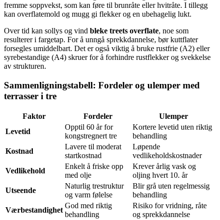
fremme soppvekst, som kan føre til brunråte eller hvitråte. I tillegg
kan overflatemold og mugg gi flekker og en ubehagelig lukt.
Over tid kan sollys og vind
bleke treets overflate
, noe som
resulterer i fargetap. For å unngå sprekkdannelse, bør kuttflater
forsegles umiddelbart. Det er også viktig å bruke rustfrie (A2) eller
syrebestandige (A4) skruer for å forhindre rustflekker og svekkelse
av strukturen.
Sammenligningstabell: Fordeler og ulemper med
terrasser i tre
Faktor
Fordeler
Ulemper
Opptil 60 år for
Kortere levetid uten riktig
Levetid
kongstregnert tre
behandling
Lavere til moderat
Løpende
Kostnad
startkostnad
vedlikeholdskostnader
Enkelt å friske opp
Krever årlig vask og
Vedlikehold
med olje
oljing hvert 10. år
Naturlig trestruktur
Blir grå uten regelmessig
Utseende
og varm følelse
behandling
God med riktig
Risiko for vridning, råte
Værbestandighet
behandling
og sprekkdannelse