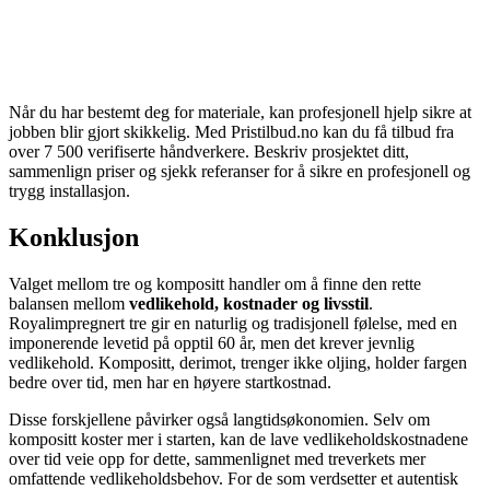
Når du har bestemt deg for materiale, kan profesjonell hjelp sikre at
jobben blir gjort skikkelig. Med Pristilbud.no kan du få tilbud fra
over 7 500 verifiserte håndverkere. Beskriv prosjektet ditt,
sammenlign priser og sjekk referanser for å sikre en profesjonell og
trygg installasjon.
Konklusjon
Valget mellom tre og kompositt handler om å finne den rette
balansen mellom
vedlikehold, kostnader og livsstil
.
Royalimpregnert tre gir en naturlig og tradisjonell følelse, med en
imponerende levetid på opptil 60 år, men det krever jevnlig
vedlikehold. Kompositt, derimot, trenger ikke oljing, holder fargen
bedre over tid, men har en høyere startkostnad.
Disse forskjellene påvirker også langtidsøkonomien. Selv om
kompositt koster mer i starten, kan de lave vedlikeholdskostnadene
over tid veie opp for dette, sammenlignet med treverkets mer
omfattende vedlikeholdsbehov. For de som verdsetter et autentisk