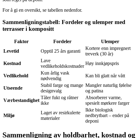
For å gi en oversikt, se tabellen nedenfor.
Sammenligningstabell: Fordeler og ulemper med
terrasser i kompositt
Faktor
Fordeler
Ulemper
Kortere enn impregnert
Levetid
Opptil 25 års garanti
treverk (30 år)
Lave
Kostnad
Høy innkjøpspris
vedlikeholdskostnader
Kun årlig vask
Vedlikehold
Kan bli glatt når vått
nødvendig
Stabil farge og mange
Mangler naturlig følelse
Utseende
designvalg
og patina
Tåler fukt og råtner
Absorberer varme,
Værbestandighet
ikke
spesielt mørkere farger
Ikke biologisk
Laget av resirkulerte
Miljø
nedbrytbart – ender på
materialer
deponi
Sammenligning av holdbarhet, kostnad og