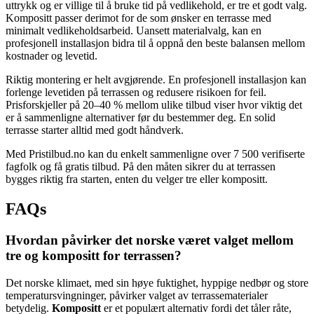
uttrykk og er villige til å bruke tid på vedlikehold, er tre et godt valg.
Kompositt passer derimot for de som ønsker en terrasse med
minimalt vedlikeholdsarbeid. Uansett materialvalg, kan en
profesjonell installasjon bidra til å oppnå den beste balansen mellom
kostnader og levetid.
Riktig montering er helt avgjørende. En profesjonell installasjon kan
forlenge levetiden på terrassen og redusere risikoen for feil.
Prisforskjeller på 20–40 % mellom ulike tilbud viser hvor viktig det
er å sammenligne alternativer før du bestemmer deg. En solid
terrasse starter alltid med godt håndverk.
Med Pristilbud.no kan du enkelt sammenligne over 7 500 verifiserte
fagfolk og få gratis tilbud. På den måten sikrer du at terrassen
bygges riktig fra starten, enten du velger tre eller kompositt.
FAQs
Hvordan påvirker det norske været valget mellom
tre og kompositt for terrassen?
Det norske klimaet, med sin høye fuktighet, hyppige nedbør og store
temperatursvingninger, påvirker valget av terrassematerialer
betydelig.
Kompositt
er et populært alternativ fordi det tåler råte,