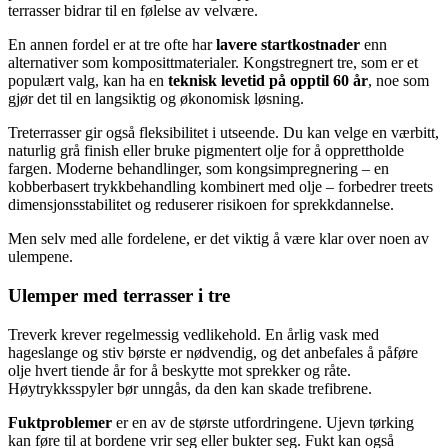
terrasser bidrar til en følelse av velvære.
En annen fordel er at tre ofte har
lavere startkostnader
enn
alternativer som komposittmaterialer. Kongstregnert tre, som er et
populært valg, kan ha en
teknisk levetid på opptil 60 år
, noe som
gjør det til en langsiktig og økonomisk løsning.
Treterrasser gir også fleksibilitet i utseende. Du kan velge en værbitt,
naturlig grå finish eller bruke pigmentert olje for å opprettholde
fargen. Moderne behandlinger, som kongsimpregnering – en
kobberbasert trykkbehandling kombinert med olje – forbedrer treets
dimensjonsstabilitet og reduserer risikoen for sprekkdannelse.
Men selv med alle fordelene, er det viktig å være klar over noen av
ulempene.
Ulemper med terrasser i tre
Treverk krever regelmessig vedlikehold. En årlig vask med
hageslange og stiv børste er nødvendig, og det anbefales å påføre
olje hvert tiende år for å beskytte mot sprekker og råte.
Høytrykksspyler bør unngås, da den kan skade trefibrene.
Fuktproblemer
er en av de største utfordringene. Ujevn tørking
kan føre til at bordene vrir seg eller bukter seg. Fukt kan også