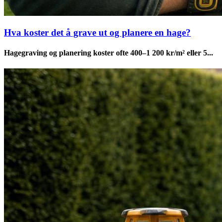
Hva koster det å grave ut og planere en hage?
Hagegraving og planering koster ofte 400–1 200 kr/m² eller 5...