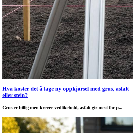
Hva koster det å lage ny oppkjørsel med grus, asfalt
eller stein?
Grus er billig men krever vedlikehold, asfalt gir mest for p...