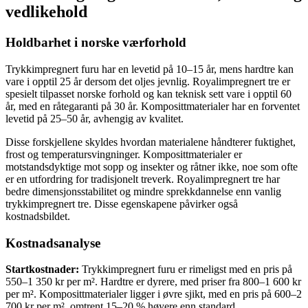
vedlikehold
Holdbarhet i norske værforhold
Trykkimpregnert furu har en levetid på 10–15 år, mens hardtre kan
vare i opptil 25 år dersom det oljes jevnlig. Royalimpregnert tre er
spesielt tilpasset norske forhold og kan teknisk sett vare i opptil 60
år, med en råtegaranti på 30 år. Komposittmaterialer har en forventet
levetid på 25–50 år, avhengig av kvalitet.
Disse forskjellene skyldes hvordan materialene håndterer fuktighet,
frost og temperatursvingninger. Komposittmaterialer er
motstandsdyktige mot sopp og insekter og råtner ikke, noe som ofte
er en utfordring for tradisjonelt treverk. Royalimpregnert tre har
bedre dimensjonsstabilitet og mindre sprekkdannelse enn vanlig
trykkimpregnert tre. Disse egenskapene påvirker også
kostnadsbildet.
Kostnadsanalyse
Startkostnader:
Trykkimpregnert furu er rimeligst med en pris på
550–1 350 kr per m². Hardtre er dyrere, med priser fra 800–1 600 kr
per m². Komposittmaterialer ligger i øvre sjikt, med en pris på 600–2
700 kr per m², omtrent 15–20 % høyere enn standard