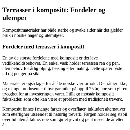
Terrasser i kompositt: Fordeler og
ulemper
Komposittmaterialer har både sterke og svake sider når det gjelder
bruk i norske hager og utemiljøer.
Fordeler med terrasser i kompositt
En av de største fordelene med kompositt er det lave
vedlikeholdsbehovet. En enkel vask holder terrassen ren og pen,
uten behov for årlig oljing, beising eller maling. Dette sparer både
tid og penger på sikt.
Materialet er også laget for å tåle norske værforhold. Det råtner ikke,
og mange produsenter tilbyr garantier på opptil 25 år, noe som gir en
trygghet for at investeringen varer. I tillegg motstår kompositt
fuktskader, som ofte kan være et problem med tradisjonelt treverk.
Kompositt finnes i mange farger og overflater, inkludert alternativer
som etterligner utseendet til naturlig treverk. Fargen holder seg stabil
over tid uten å falme, noe som gir et jevnt og pent utseende år etter
år.