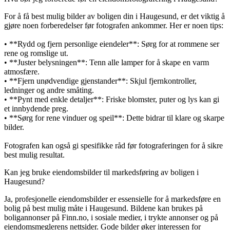
For å få best mulig bilder av boligen din i Haugesund, er det viktig å
gjøre noen forberedelser før fotografen ankommer. Her er noen tips:
• **Rydd og fjern personlige eiendeler**: Sørg for at rommene ser
rene og romslige ut.
• **Juster belysningen**: Tenn alle lamper for å skape en varm
atmosfære.
• **Fjern unødvendige gjenstander**: Skjul fjernkontroller,
ledninger og andre småting.
• **Pynt med enkle detaljer**: Friske blomster, puter og lys kan gi
et innbydende preg.
• **Sørg for rene vinduer og speil**: Dette bidrar til klare og skarpe
bilder.
Fotografen kan også gi spesifikke råd før fotograferingen for å sikre
best mulig resultat.
Kan jeg bruke eiendomsbilder til markedsføring av boligen i
Haugesund?
Ja, profesjonelle eiendomsbilder er essensielle for å markedsføre en
bolig på best mulig måte i Haugesund. Bildene kan brukes på
boligannonser på Finn.no, i sosiale medier, i trykte annonser og på
eiendomsmeglerens nettsider. Gode bilder øker interessen for