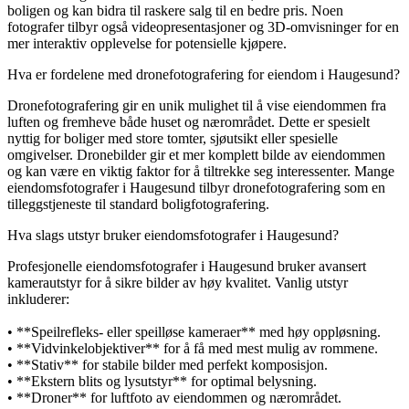
boligen og kan bidra til raskere salg til en bedre pris. Noen
fotografer tilbyr også videopresentasjoner og 3D-omvisninger for en
mer interaktiv opplevelse for potensielle kjøpere.
Hva er fordelene med dronefotografering for eiendom i Haugesund?
Dronefotografering gir en unik mulighet til å vise eiendommen fra
luften og fremheve både huset og nærområdet. Dette er spesielt
nyttig for boliger med store tomter, sjøutsikt eller spesielle
omgivelser. Dronebilder gir et mer komplett bilde av eiendommen
og kan være en viktig faktor for å tiltrekke seg interessenter. Mange
eiendomsfotografer i Haugesund tilbyr dronefotografering som en
tilleggstjeneste til standard boligfotografering.
Hva slags utstyr bruker eiendomsfotografer i Haugesund?
Profesjonelle eiendomsfotografer i Haugesund bruker avansert
kamerautstyr for å sikre bilder av høy kvalitet. Vanlig utstyr
inkluderer:
• **Speilrefleks- eller speilløse kameraer** med høy oppløsning.
• **Vidvinkelobjektiver** for å få med mest mulig av rommene.
• **Stativ** for stabile bilder med perfekt komposisjon.
• **Ekstern blits og lysutstyr** for optimal belysning.
• **Droner** for luftfoto av eiendommen og nærområdet.