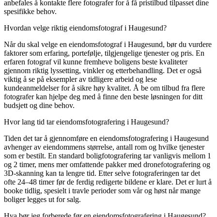
anbefales å kontakte flere fotografer for å få pristilbud tilpasset dine
spesifikke behov.
Hvordan velge riktig eiendomsfotograf i Haugesund?
Når du skal velge en eiendomsfotograf i Haugesund, bør du vurdere
faktorer som erfaring, portefølje, tilgjengelige tjenester og pris. En
erfaren fotograf vil kunne fremheve boligens beste kvaliteter
gjennom riktig lyssetting, vinkler og etterbehandling. Det er også
viktig å se på eksempler av tidligere arbeid og lese
kundeanmeldelser for å sikre høy kvalitet. Å be om tilbud fra flere
fotografer kan hjelpe deg med å finne den beste løsningen for ditt
budsjett og dine behov.
Hvor lang tid tar eiendomsfotografering i Haugesund?
Tiden det tar å gjennomføre en eiendomsfotografering i Haugesund
avhenger av eiendommens størrelse, antall rom og hvilke tjenester
som er bestilt. En standard boligfotografering tar vanligvis mellom 1
og 2 timer, mens mer omfattende pakker med dronefotografering og
3D-skanning kan ta lengre tid. Etter selve fotograferingen tar det
ofte 24–48 timer før de ferdig redigerte bildene er klare. Det er lurt å
booke tidlig, spesielt i travle perioder som vår og høst når mange
boliger legges ut for salg.
Hva bør jeg forberede før en eiendomsfotografering i Haugesund?