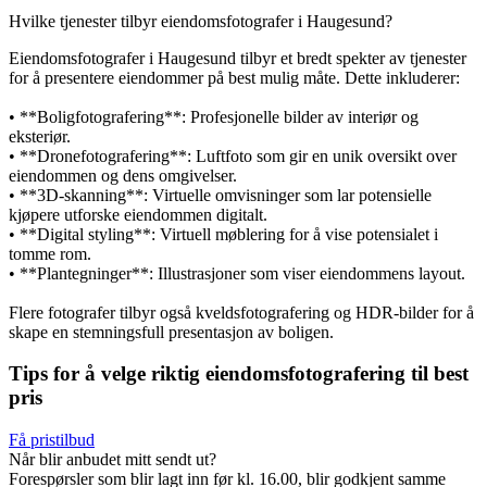
Hvilke tjenester tilbyr eiendomsfotografer i Haugesund?
Eiendomsfotografer i Haugesund tilbyr et bredt spekter av tjenester
for å presentere eiendommer på best mulig måte. Dette inkluderer:
• **Boligfotografering**: Profesjonelle bilder av interiør og
eksteriør.
• **Dronefotografering**: Luftfoto som gir en unik oversikt over
eiendommen og dens omgivelser.
• **3D-skanning**: Virtuelle omvisninger som lar potensielle
kjøpere utforske eiendommen digitalt.
• **Digital styling**: Virtuell møblering for å vise potensialet i
tomme rom.
• **Plantegninger**: Illustrasjoner som viser eiendommens layout.
Flere fotografer tilbyr også kveldsfotografering og HDR-bilder for å
skape en stemningsfull presentasjon av boligen.
Tips for å velge riktig eiendomsfotografering til best
pris
Få pristilbud
Når blir anbudet mitt sendt ut?
Forespørsler som blir lagt inn før kl. 16.00, blir godkjent samme