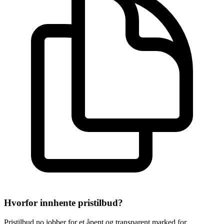
Hvorfor innhente pristilbud?
Pristilbud.no jobber for et åpent og transparent marked for