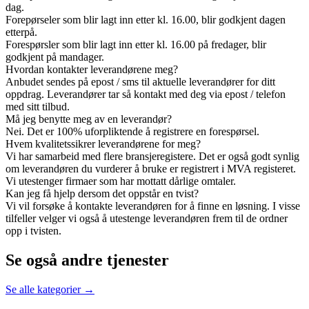
dag.
Forepørseler som blir lagt inn etter kl. 16.00, blir godkjent dagen
etterpå.
Forespørsler som blir lagt inn etter kl. 16.00 på fredager, blir
godkjent på mandager.
Hvordan kontakter leverandørene meg?
Anbudet sendes på epost / sms til aktuelle leverandører for ditt
oppdrag. Leverandører tar så kontakt med deg via epost / telefon
med sitt tilbud.
Må jeg benytte meg av en leverandør?
Nei. Det er 100% uforpliktende å registrere en forespørsel.
Hvem kvalitetssikrer leverandørene for meg?
Vi har samarbeid med flere bransjeregistere. Det er også godt synlig
om leverandøren du vurderer å bruke er registrert i MVA registeret.
Vi utestenger firmaer som har mottatt dårlige omtaler.
Kan jeg få hjelp dersom det oppstår en tvist?
Vi vil forsøke å kontakte leverandøren for å finne en løsning. I visse
tilfeller velger vi også å utestenge leverandøren frem til de ordner
opp i tvisten.
Se også andre tjenester
Se alle kategorier →