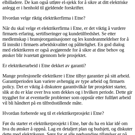
elbilladere. De kan også utføre el-sjekk for å sikre at ditt elektriske
anlegg er i henhold til gjeldende forskrifter.
Hvordan velge riktig elektrikerfirma i Etne?
Når du skal velge et elektrikerfirma i Etne, er det viktig å vurdere
firmaets erfaring, sertifiseringer og kundetilfredshet. Se etter
medlemskap i bransjeorganisasjoner og les kundeanmeldelser for å
få innsikt i firmaets arbeidskvalitet og pålitelighet. En god dialog
med elektrikeren er også avgjørende for å sikre at dine behov og
ønsker blir ivaretatt gjennom hele prosjektet.
Er elektrikerarbeid i Etne dekket av garanti?
Mange profesjonelle elektrikere i Etne tilbyr garantier på sitt arbeid.
Garantiperioden kan variere avhengig av type arbeid og firmaets
policy. Det er viktig å diskutere garantivilkår før prosjektet starter,
slik at du er klar over hva som dekkes og i hvilken periode. Dette gir
trygghet for at eventuelle problemer som oppstår etter fullført arbeid
vil bli håndtert på en tilfredsstillende måte.
Hvordan forberede seg til et elektrikerprosjekt i Etne?
Før du starter et elektrikerprosjekt i Etne, bør du ha en klar idé om
hva du ønsker å oppnå. Lag en detaljert plan og budsjett, og diskuter
dette med elektrikeren. Sørg for at alle nødvendige tillatelser er på