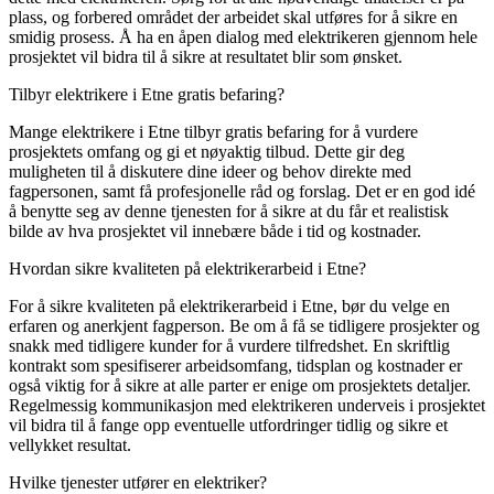
plass, og forbered området der arbeidet skal utføres for å sikre en
smidig prosess. Å ha en åpen dialog med elektrikeren gjennom hele
prosjektet vil bidra til å sikre at resultatet blir som ønsket.
Tilbyr elektrikere i Etne gratis befaring?
Mange elektrikere i Etne tilbyr gratis befaring for å vurdere
prosjektets omfang og gi et nøyaktig tilbud. Dette gir deg
muligheten til å diskutere dine ideer og behov direkte med
fagpersonen, samt få profesjonelle råd og forslag. Det er en god idé
å benytte seg av denne tjenesten for å sikre at du får et realistisk
bilde av hva prosjektet vil innebære både i tid og kostnader.
Hvordan sikre kvaliteten på elektrikerarbeid i Etne?
For å sikre kvaliteten på elektrikerarbeid i Etne, bør du velge en
erfaren og anerkjent fagperson. Be om å få se tidligere prosjekter og
snakk med tidligere kunder for å vurdere tilfredshet. En skriftlig
kontrakt som spesifiserer arbeidsomfang, tidsplan og kostnader er
også viktig for å sikre at alle parter er enige om prosjektets detaljer.
Regelmessig kommunikasjon med elektrikeren underveis i prosjektet
vil bidra til å fange opp eventuelle utfordringer tidlig og sikre et
vellykket resultat.
Hvilke tjenester utfører en elektriker?