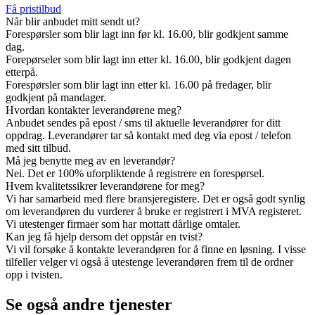
Få pristilbud
Når blir anbudet mitt sendt ut?
Forespørsler som blir lagt inn før kl. 16.00, blir godkjent samme
dag.
Forepørseler som blir lagt inn etter kl. 16.00, blir godkjent dagen
etterpå.
Forespørsler som blir lagt inn etter kl. 16.00 på fredager, blir
godkjent på mandager.
Hvordan kontakter leverandørene meg?
Anbudet sendes på epost / sms til aktuelle leverandører for ditt
oppdrag. Leverandører tar så kontakt med deg via epost / telefon
med sitt tilbud.
Må jeg benytte meg av en leverandør?
Nei. Det er 100% uforpliktende å registrere en forespørsel.
Hvem kvalitetssikrer leverandørene for meg?
Vi har samarbeid med flere bransjeregistere. Det er også godt synlig
om leverandøren du vurderer å bruke er registrert i MVA registeret.
Vi utestenger firmaer som har mottatt dårlige omtaler.
Kan jeg få hjelp dersom det oppstår en tvist?
Vi vil forsøke å kontakte leverandøren for å finne en løsning. I visse
tilfeller velger vi også å utestenge leverandøren frem til de ordner
opp i tvisten.
Se også andre tjenester