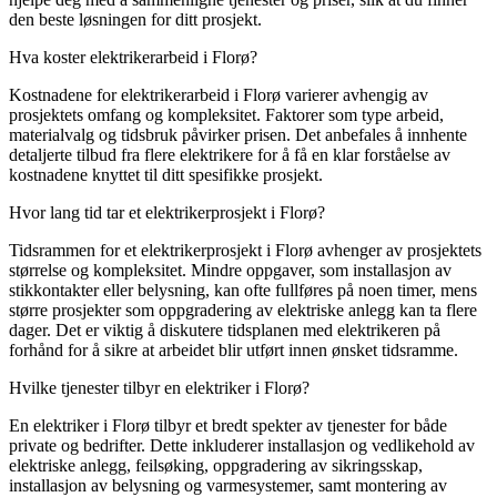
den beste løsningen for ditt prosjekt.
Hva koster elektrikerarbeid i Florø?
Kostnadene for elektrikerarbeid i Florø varierer avhengig av
prosjektets omfang og kompleksitet. Faktorer som type arbeid,
materialvalg og tidsbruk påvirker prisen. Det anbefales å innhente
detaljerte tilbud fra flere elektrikere for å få en klar forståelse av
kostnadene knyttet til ditt spesifikke prosjekt.
Hvor lang tid tar et elektrikerprosjekt i Florø?
Tidsrammen for et elektrikerprosjekt i Florø avhenger av prosjektets
størrelse og kompleksitet. Mindre oppgaver, som installasjon av
stikkontakter eller belysning, kan ofte fullføres på noen timer, mens
større prosjekter som oppgradering av elektriske anlegg kan ta flere
dager. Det er viktig å diskutere tidsplanen med elektrikeren på
forhånd for å sikre at arbeidet blir utført innen ønsket tidsramme.
Hvilke tjenester tilbyr en elektriker i Florø?
En elektriker i Florø tilbyr et bredt spekter av tjenester for både
private og bedrifter. Dette inkluderer installasjon og vedlikehold av
elektriske anlegg, feilsøking, oppgradering av sikringsskap,
installasjon av belysning og varmesystemer, samt montering av