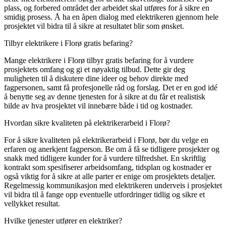
plass, og forbered området der arbeidet skal utføres for å sikre en
smidig prosess. Å ha en åpen dialog med elektrikeren gjennom hele
prosjektet vil bidra til å sikre at resultatet blir som ønsket.
Tilbyr elektrikere i Florø gratis befaring?
Mange elektrikere i Florø tilbyr gratis befaring for å vurdere
prosjektets omfang og gi et nøyaktig tilbud. Dette gir deg
muligheten til å diskutere dine ideer og behov direkte med
fagpersonen, samt få profesjonelle råd og forslag. Det er en god idé
å benytte seg av denne tjenesten for å sikre at du får et realistisk
bilde av hva prosjektet vil innebære både i tid og kostnader.
Hvordan sikre kvaliteten på elektrikerarbeid i Florø?
For å sikre kvaliteten på elektrikerarbeid i Florø, bør du velge en
erfaren og anerkjent fagperson. Be om å få se tidligere prosjekter og
snakk med tidligere kunder for å vurdere tilfredshet. En skriftlig
kontrakt som spesifiserer arbeidsomfang, tidsplan og kostnader er
også viktig for å sikre at alle parter er enige om prosjektets detaljer.
Regelmessig kommunikasjon med elektrikeren underveis i prosjektet
vil bidra til å fange opp eventuelle utfordringer tidlig og sikre et
vellykket resultat.
Hvilke tjenester utfører en elektriker?