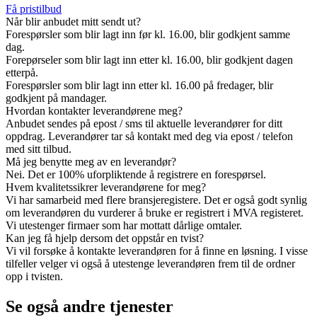
Få pristilbud
Når blir anbudet mitt sendt ut?
Forespørsler som blir lagt inn før kl. 16.00, blir godkjent samme
dag.
Forepørseler som blir lagt inn etter kl. 16.00, blir godkjent dagen
etterpå.
Forespørsler som blir lagt inn etter kl. 16.00 på fredager, blir
godkjent på mandager.
Hvordan kontakter leverandørene meg?
Anbudet sendes på epost / sms til aktuelle leverandører for ditt
oppdrag. Leverandører tar så kontakt med deg via epost / telefon
med sitt tilbud.
Må jeg benytte meg av en leverandør?
Nei. Det er 100% uforpliktende å registrere en forespørsel.
Hvem kvalitetssikrer leverandørene for meg?
Vi har samarbeid med flere bransjeregistere. Det er også godt synlig
om leverandøren du vurderer å bruke er registrert i MVA registeret.
Vi utestenger firmaer som har mottatt dårlige omtaler.
Kan jeg få hjelp dersom det oppstår en tvist?
Vi vil forsøke å kontakte leverandøren for å finne en løsning. I visse
tilfeller velger vi også å utestenge leverandøren frem til de ordner
opp i tvisten.
Se også andre tjenester