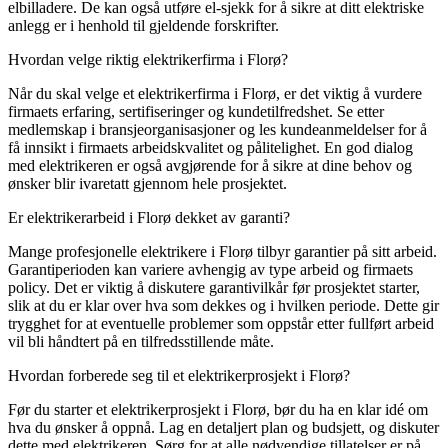
elbilladere. De kan også utføre el-sjekk for å sikre at ditt elektriske
anlegg er i henhold til gjeldende forskrifter.
Hvordan velge riktig elektrikerfirma i Florø?
Når du skal velge et elektrikerfirma i Florø, er det viktig å vurdere
firmaets erfaring, sertifiseringer og kundetilfredshet. Se etter
medlemskap i bransjeorganisasjoner og les kundeanmeldelser for å
få innsikt i firmaets arbeidskvalitet og pålitelighet. En god dialog
med elektrikeren er også avgjørende for å sikre at dine behov og
ønsker blir ivaretatt gjennom hele prosjektet.
Er elektrikerarbeid i Florø dekket av garanti?
Mange profesjonelle elektrikere i Florø tilbyr garantier på sitt arbeid.
Garantiperioden kan variere avhengig av type arbeid og firmaets
policy. Det er viktig å diskutere garantivilkår før prosjektet starter,
slik at du er klar over hva som dekkes og i hvilken periode. Dette gir
trygghet for at eventuelle problemer som oppstår etter fullført arbeid
vil bli håndtert på en tilfredsstillende måte.
Hvordan forberede seg til et elektrikerprosjekt i Florø?
Før du starter et elektrikerprosjekt i Florø, bør du ha en klar idé om
hva du ønsker å oppnå. Lag en detaljert plan og budsjett, og diskuter
dette med elektrikeren. Sørg for at alle nødvendige tillatelser er på