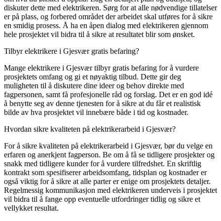
diskuter dette med elektrikeren. Sørg for at alle nødvendige tillatelser
er på plass, og forbered området der arbeidet skal utføres for å sikre
en smidig prosess. Å ha en åpen dialog med elektrikeren gjennom
hele prosjektet vil bidra til å sikre at resultatet blir som ønsket.
Tilbyr elektrikere i Gjesvær gratis befaring?
Mange elektrikere i Gjesvær tilbyr gratis befaring for å vurdere
prosjektets omfang og gi et nøyaktig tilbud. Dette gir deg
muligheten til å diskutere dine ideer og behov direkte med
fagpersonen, samt få profesjonelle råd og forslag. Det er en god idé
å benytte seg av denne tjenesten for å sikre at du får et realistisk
bilde av hva prosjektet vil innebære både i tid og kostnader.
Hvordan sikre kvaliteten på elektrikerarbeid i Gjesvær?
For å sikre kvaliteten på elektrikerarbeid i Gjesvær, bør du velge en
erfaren og anerkjent fagperson. Be om å få se tidligere prosjekter og
snakk med tidligere kunder for å vurdere tilfredshet. En skriftlig
kontrakt som spesifiserer arbeidsomfang, tidsplan og kostnader er
også viktig for å sikre at alle parter er enige om prosjektets detaljer.
Regelmessig kommunikasjon med elektrikeren underveis i prosjektet
vil bidra til å fange opp eventuelle utfordringer tidlig og sikre et
vellykket resultat.