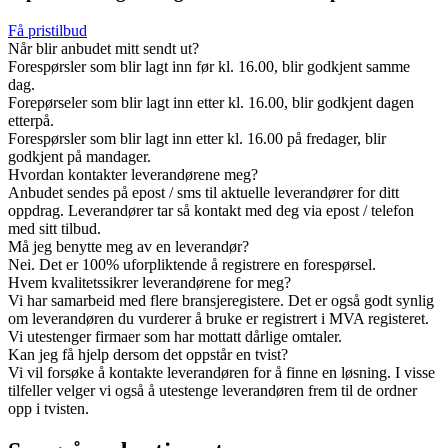
Få pristilbud
Når blir anbudet mitt sendt ut?
Forespørsler som blir lagt inn før kl. 16.00, blir godkjent samme
dag.
Forepørseler som blir lagt inn etter kl. 16.00, blir godkjent dagen
etterpå.
Forespørsler som blir lagt inn etter kl. 16.00 på fredager, blir
godkjent på mandager.
Hvordan kontakter leverandørene meg?
Anbudet sendes på epost / sms til aktuelle leverandører for ditt
oppdrag. Leverandører tar så kontakt med deg via epost / telefon
med sitt tilbud.
Må jeg benytte meg av en leverandør?
Nei. Det er 100% uforpliktende å registrere en forespørsel.
Hvem kvalitetssikrer leverandørene for meg?
Vi har samarbeid med flere bransjeregistere. Det er også godt synlig
om leverandøren du vurderer å bruke er registrert i MVA registeret.
Vi utestenger firmaer som har mottatt dårlige omtaler.
Kan jeg få hjelp dersom det oppstår en tvist?
Vi vil forsøke å kontakte leverandøren for å finne en løsning. I visse
tilfeller velger vi også å utestenge leverandøren frem til de ordner
opp i tvisten.