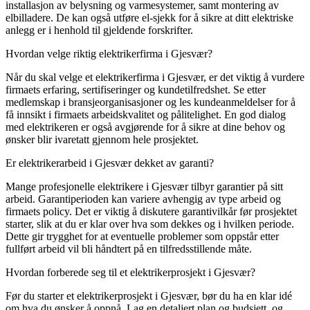
installasjon av belysning og varmesystemer, samt montering av
elbilladere. De kan også utføre el-sjekk for å sikre at ditt elektriske
anlegg er i henhold til gjeldende forskrifter.
Hvordan velge riktig elektrikerfirma i Gjesvær?
Når du skal velge et elektrikerfirma i Gjesvær, er det viktig å vurdere
firmaets erfaring, sertifiseringer og kundetilfredshet. Se etter
medlemskap i bransjeorganisasjoner og les kundeanmeldelser for å
få innsikt i firmaets arbeidskvalitet og pålitelighet. En god dialog
med elektrikeren er også avgjørende for å sikre at dine behov og
ønsker blir ivaretatt gjennom hele prosjektet.
Er elektrikerarbeid i Gjesvær dekket av garanti?
Mange profesjonelle elektrikere i Gjesvær tilbyr garantier på sitt
arbeid. Garantiperioden kan variere avhengig av type arbeid og
firmaets policy. Det er viktig å diskutere garantivilkår før prosjektet
starter, slik at du er klar over hva som dekkes og i hvilken periode.
Dette gir trygghet for at eventuelle problemer som oppstår etter
fullført arbeid vil bli håndtert på en tilfredsstillende måte.
Hvordan forberede seg til et elektrikerprosjekt i Gjesvær?
Før du starter et elektrikerprosjekt i Gjesvær, bør du ha en klar idé
om hva du ønsker å oppnå. Lag en detaljert plan og budsjett, og