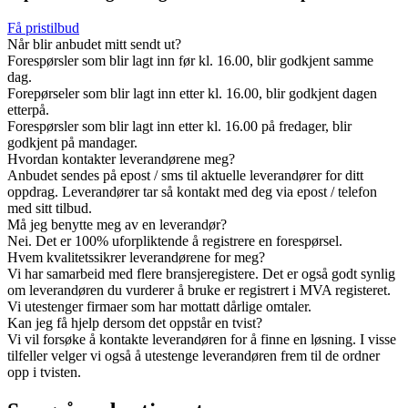
Få pristilbud
Når blir anbudet mitt sendt ut?
Forespørsler som blir lagt inn før kl. 16.00, blir godkjent samme
dag.
Forepørseler som blir lagt inn etter kl. 16.00, blir godkjent dagen
etterpå.
Forespørsler som blir lagt inn etter kl. 16.00 på fredager, blir
godkjent på mandager.
Hvordan kontakter leverandørene meg?
Anbudet sendes på epost / sms til aktuelle leverandører for ditt
oppdrag. Leverandører tar så kontakt med deg via epost / telefon
med sitt tilbud.
Må jeg benytte meg av en leverandør?
Nei. Det er 100% uforpliktende å registrere en forespørsel.
Hvem kvalitetssikrer leverandørene for meg?
Vi har samarbeid med flere bransjeregistere. Det er også godt synlig
om leverandøren du vurderer å bruke er registrert i MVA registeret.
Vi utestenger firmaer som har mottatt dårlige omtaler.
Kan jeg få hjelp dersom det oppstår en tvist?
Vi vil forsøke å kontakte leverandøren for å finne en løsning. I visse
tilfeller velger vi også å utestenge leverandøren frem til de ordner
opp i tvisten.