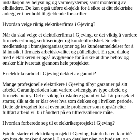
installasjon av belysning og varmesystemer, samt montering av
elbilladere. De kan også utføre el-sjekk for å sikre at ditt elektriske
anlegg er i henhold til gjeldende forskrifter.
Hvordan velge riktig elektrikerfirma i Gjeving?
Når du skal velge et elektrikerfirma i Gjeving, er det viktig å vurdere
firmaets erfaring, sertifiseringer og kundetilfredshet. Se etter
medlemskap i bransjeorganisasjoner og les kundeanmeldelser for å
få innsikt i firmaets arbeidskvalitet og pålitelighet. En god dialog
med elektrikeren er også avgjørende for å sikre at dine behov og
ønsker blir ivaretatt gjennom hele prosjektet.
Er elektrikerarbeid i Gjeving dekket av garanti?
Mange profesjonelle elektrikere i Gjeving tilbyr garantier på sitt
arbeid. Garantiperioden kan variere avhengig av type arbeid og
firmaets policy. Det er viktig å diskutere garantivilkår før prosjektet
starter, slik at du er klar over hva som dekkes og i hvilken periode.
Dette gir trygghet for at eventuelle problemer som oppstår etter
fullført arbeid vil bli håndtert på en tilfredsstillende måte.
Hvordan forberede seg til et elektrikerprosjekt i Gjeving?
Før du starter et elektrikerprosjekt i Gjeving, bør du ha en klar idé
om hva du ønsker å oppnå. Lag en detaljert plan og budsjett, og