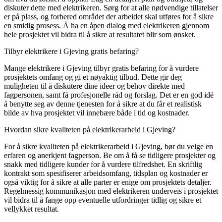
diskuter dette med elektrikeren. Sørg for at alle nødvendige tillatelser
er på plass, og forbered området der arbeidet skal utføres for å sikre
en smidig prosess. Å ha en åpen dialog med elektrikeren gjennom
hele prosjektet vil bidra til å sikre at resultatet blir som ønsket.
Tilbyr elektrikere i Gjeving gratis befaring?
Mange elektrikere i Gjeving tilbyr gratis befaring for å vurdere
prosjektets omfang og gi et nøyaktig tilbud. Dette gir deg
muligheten til å diskutere dine ideer og behov direkte med
fagpersonen, samt få profesjonelle råd og forslag. Det er en god idé
å benytte seg av denne tjenesten for å sikre at du får et realistisk
bilde av hva prosjektet vil innebære både i tid og kostnader.
Hvordan sikre kvaliteten på elektrikerarbeid i Gjeving?
For å sikre kvaliteten på elektrikerarbeid i Gjeving, bør du velge en
erfaren og anerkjent fagperson. Be om å få se tidligere prosjekter og
snakk med tidligere kunder for å vurdere tilfredshet. En skriftlig
kontrakt som spesifiserer arbeidsomfang, tidsplan og kostnader er
også viktig for å sikre at alle parter er enige om prosjektets detaljer.
Regelmessig kommunikasjon med elektrikeren underveis i prosjektet
vil bidra til å fange opp eventuelle utfordringer tidlig og sikre et
vellykket resultat.