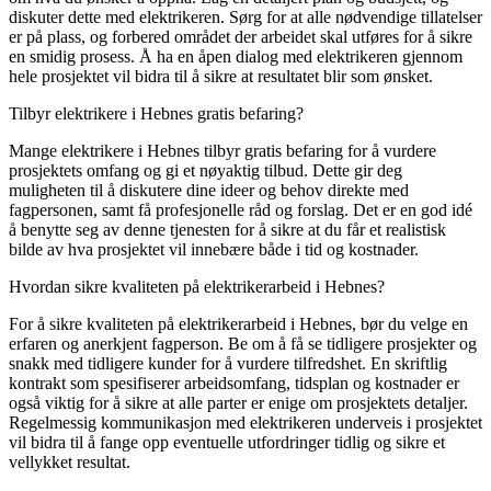
diskuter dette med elektrikeren. Sørg for at alle nødvendige tillatelser
er på plass, og forbered området der arbeidet skal utføres for å sikre
en smidig prosess. Å ha en åpen dialog med elektrikeren gjennom
hele prosjektet vil bidra til å sikre at resultatet blir som ønsket.
Tilbyr elektrikere i Hebnes gratis befaring?
Mange elektrikere i Hebnes tilbyr gratis befaring for å vurdere
prosjektets omfang og gi et nøyaktig tilbud. Dette gir deg
muligheten til å diskutere dine ideer og behov direkte med
fagpersonen, samt få profesjonelle råd og forslag. Det er en god idé
å benytte seg av denne tjenesten for å sikre at du får et realistisk
bilde av hva prosjektet vil innebære både i tid og kostnader.
Hvordan sikre kvaliteten på elektrikerarbeid i Hebnes?
For å sikre kvaliteten på elektrikerarbeid i Hebnes, bør du velge en
erfaren og anerkjent fagperson. Be om å få se tidligere prosjekter og
snakk med tidligere kunder for å vurdere tilfredshet. En skriftlig
kontrakt som spesifiserer arbeidsomfang, tidsplan og kostnader er
også viktig for å sikre at alle parter er enige om prosjektets detaljer.
Regelmessig kommunikasjon med elektrikeren underveis i prosjektet
vil bidra til å fange opp eventuelle utfordringer tidlig og sikre et
vellykket resultat.