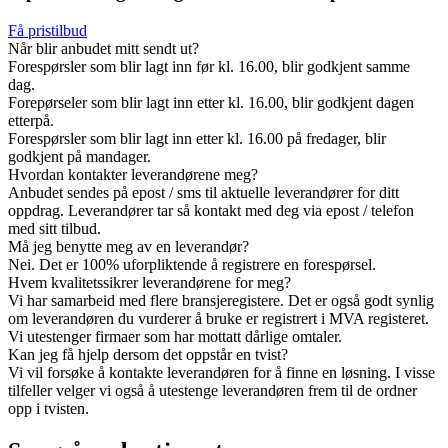
Få pristilbud
Når blir anbudet mitt sendt ut?
Forespørsler som blir lagt inn før kl. 16.00, blir godkjent samme
dag.
Forepørseler som blir lagt inn etter kl. 16.00, blir godkjent dagen
etterpå.
Forespørsler som blir lagt inn etter kl. 16.00 på fredager, blir
godkjent på mandager.
Hvordan kontakter leverandørene meg?
Anbudet sendes på epost / sms til aktuelle leverandører for ditt
oppdrag. Leverandører tar så kontakt med deg via epost / telefon
med sitt tilbud.
Må jeg benytte meg av en leverandør?
Nei. Det er 100% uforpliktende å registrere en forespørsel.
Hvem kvalitetssikrer leverandørene for meg?
Vi har samarbeid med flere bransjeregistere. Det er også godt synlig
om leverandøren du vurderer å bruke er registrert i MVA registeret.
Vi utestenger firmaer som har mottatt dårlige omtaler.
Kan jeg få hjelp dersom det oppstår en tvist?
Vi vil forsøke å kontakte leverandøren for å finne en løsning. I visse
tilfeller velger vi også å utestenge leverandøren frem til de ordner
opp i tvisten.