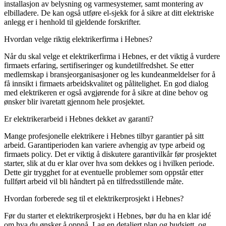
installasjon av belysning og varmesystemer, samt montering av
elbilladere. De kan også utføre el-sjekk for å sikre at ditt elektriske
anlegg er i henhold til gjeldende forskrifter.
Hvordan velge riktig elektrikerfirma i Hebnes?
Når du skal velge et elektrikerfirma i Hebnes, er det viktig å vurdere
firmaets erfaring, sertifiseringer og kundetilfredshet. Se etter
medlemskap i bransjeorganisasjoner og les kundeanmeldelser for å
få innsikt i firmaets arbeidskvalitet og pålitelighet. En god dialog
med elektrikeren er også avgjørende for å sikre at dine behov og
ønsker blir ivaretatt gjennom hele prosjektet.
Er elektrikerarbeid i Hebnes dekket av garanti?
Mange profesjonelle elektrikere i Hebnes tilbyr garantier på sitt
arbeid. Garantiperioden kan variere avhengig av type arbeid og
firmaets policy. Det er viktig å diskutere garantivilkår før prosjektet
starter, slik at du er klar over hva som dekkes og i hvilken periode.
Dette gir trygghet for at eventuelle problemer som oppstår etter
fullført arbeid vil bli håndtert på en tilfredsstillende måte.
Hvordan forberede seg til et elektrikerprosjekt i Hebnes?
Før du starter et elektrikerprosjekt i Hebnes, bør du ha en klar idé
om hva du ønsker å oppnå. Lag en detaljert plan og budsjett, og