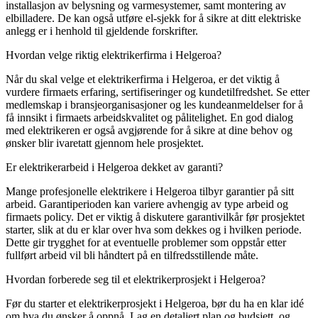
installasjon av belysning og varmesystemer, samt montering av
elbilladere. De kan også utføre el-sjekk for å sikre at ditt elektriske
anlegg er i henhold til gjeldende forskrifter.
Hvordan velge riktig elektrikerfirma i Helgeroa?
Når du skal velge et elektrikerfirma i Helgeroa, er det viktig å
vurdere firmaets erfaring, sertifiseringer og kundetilfredshet. Se etter
medlemskap i bransjeorganisasjoner og les kundeanmeldelser for å
få innsikt i firmaets arbeidskvalitet og pålitelighet. En god dialog
med elektrikeren er også avgjørende for å sikre at dine behov og
ønsker blir ivaretatt gjennom hele prosjektet.
Er elektrikerarbeid i Helgeroa dekket av garanti?
Mange profesjonelle elektrikere i Helgeroa tilbyr garantier på sitt
arbeid. Garantiperioden kan variere avhengig av type arbeid og
firmaets policy. Det er viktig å diskutere garantivilkår før prosjektet
starter, slik at du er klar over hva som dekkes og i hvilken periode.
Dette gir trygghet for at eventuelle problemer som oppstår etter
fullført arbeid vil bli håndtert på en tilfredsstillende måte.
Hvordan forberede seg til et elektrikerprosjekt i Helgeroa?
Før du starter et elektrikerprosjekt i Helgeroa, bør du ha en klar idé
om hva du ønsker å oppnå. Lag en detaljert plan og budsjett, og