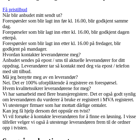
Få pristilbud
Når blir anbudet mitt sendt ut?
Forespørsler som blir lagt inn før kl. 16.00, blir godkjent samme
dag.
Forepørseler som blir lagt inn etter kl. 16.00, blir godkjent dagen
etterpå.
Forespørsler som blir lagt inn etter kl. 16.00 på fredager, blir
godkjent på mandager.
Hvordan kontakter leverandørene meg?
Anbudet sendes på epost / sms til aktuelle leverandører for ditt
oppdrag. Leverandører tar så kontakt med deg via epost / telefon
med sitt tilbud.
Må jeg benytte meg av en leverandør?
Nei. Det er 100% uforpliktende å registrere en forespørsel.
Hvem kvalitetssikrer leverandørene for meg?
Vi har samarbeid med flere bransjeregistere. Det er også godt synlig
om leverandøren du vurderer å bruke er registrert i MVA registeret.
Vi utestenger firmaer som har mottatt dårlige omtaler.
Kan jeg få hjelp dersom det oppstår en tvist?
Vi vil forsøke å kontakte leverandøren for å finne en løsning. I visse
tilfeller velger vi også å utestenge leverandøren frem til de ordner
opp i tvisten.