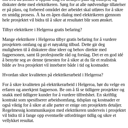
diskuter dette med elektrikeren. Sørg for at alle nødvendige tillatelser
er på plass, og forbered området der arbeidet skal utføres for å sikre
en smidig prosess. Å ha en åpen dialog med elektrikeren gjennom
hele prosjektet vil bidra til å sikre at resultatet blir som ønsket.
Tilbyr elektrikere i Helgeroa gratis befaring?
Mange elektrikere i Helgeroa tilbyr gratis befaring for å vurdere
prosjektets omfang og gi et nøyaktig tilbud. Dette gir deg
muligheten til å diskutere dine ideer og behov direkte med
fagpersonen, samt få profesjonelle råd og forslag. Det er en god idé
å benytte seg av denne tjenesten for å sikre at du får et realistisk
bilde av hva prosjektet vil innebære både i tid og kostnader.
Hvordan sikre kvaliteten på elektrikerarbeid i Helgeroa?
For å sikre kvaliteten på elektrikerarbeid i Helgeroa, bør du velge en
erfaren og anerkjent fagperson. Be om å få se tidligere prosjekter og
snakk med tidligere kunder for å vurdere tilfredshet. En skriftlig
kontrakt som spesifiserer arbeidsomfang, tidsplan og kostnader er
også viktig for å sikre at alle parter er enige om prosjektets detaljer.
Regelmessig kommunikasjon med elektrikeren underveis i prosjektet
vil bidra til å fange opp eventuelle utfordringer tidlig og sikre et
vellykket resultat.