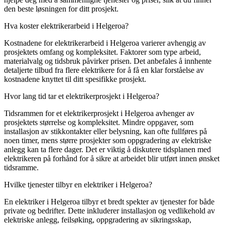
den beste løsningen for ditt prosjekt.
Hva koster elektrikerarbeid i Helgeroa?
Kostnadene for elektrikerarbeid i Helgeroa varierer avhengig av
prosjektets omfang og kompleksitet. Faktorer som type arbeid,
materialvalg og tidsbruk påvirker prisen. Det anbefales å innhente
detaljerte tilbud fra flere elektrikere for å få en klar forståelse av
kostnadene knyttet til ditt spesifikke prosjekt.
Hvor lang tid tar et elektrikerprosjekt i Helgeroa?
Tidsrammen for et elektrikerprosjekt i Helgeroa avhenger av
prosjektets størrelse og kompleksitet. Mindre oppgaver, som
installasjon av stikkontakter eller belysning, kan ofte fullføres på
noen timer, mens større prosjekter som oppgradering av elektriske
anlegg kan ta flere dager. Det er viktig å diskutere tidsplanen med
elektrikeren på forhånd for å sikre at arbeidet blir utført innen ønsket
tidsramme.
Hvilke tjenester tilbyr en elektriker i Helgeroa?
En elektriker i Helgeroa tilbyr et bredt spekter av tjenester for både
private og bedrifter. Dette inkluderer installasjon og vedlikehold av
elektriske anlegg, feilsøking, oppgradering av sikringsskap,