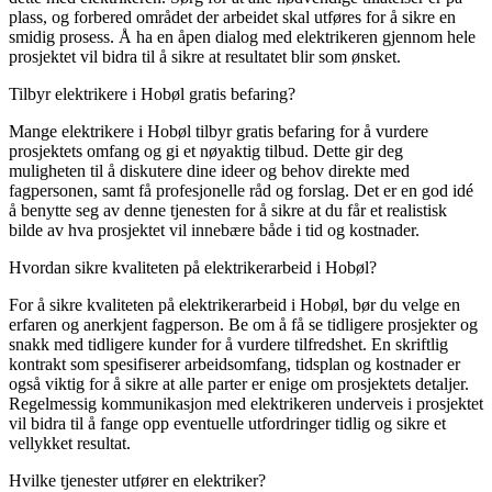
plass, og forbered området der arbeidet skal utføres for å sikre en
smidig prosess. Å ha en åpen dialog med elektrikeren gjennom hele
prosjektet vil bidra til å sikre at resultatet blir som ønsket.
Tilbyr elektrikere i Hobøl gratis befaring?
Mange elektrikere i Hobøl tilbyr gratis befaring for å vurdere
prosjektets omfang og gi et nøyaktig tilbud. Dette gir deg
muligheten til å diskutere dine ideer og behov direkte med
fagpersonen, samt få profesjonelle råd og forslag. Det er en god idé
å benytte seg av denne tjenesten for å sikre at du får et realistisk
bilde av hva prosjektet vil innebære både i tid og kostnader.
Hvordan sikre kvaliteten på elektrikerarbeid i Hobøl?
For å sikre kvaliteten på elektrikerarbeid i Hobøl, bør du velge en
erfaren og anerkjent fagperson. Be om å få se tidligere prosjekter og
snakk med tidligere kunder for å vurdere tilfredshet. En skriftlig
kontrakt som spesifiserer arbeidsomfang, tidsplan og kostnader er
også viktig for å sikre at alle parter er enige om prosjektets detaljer.
Regelmessig kommunikasjon med elektrikeren underveis i prosjektet
vil bidra til å fange opp eventuelle utfordringer tidlig og sikre et
vellykket resultat.
Hvilke tjenester utfører en elektriker?