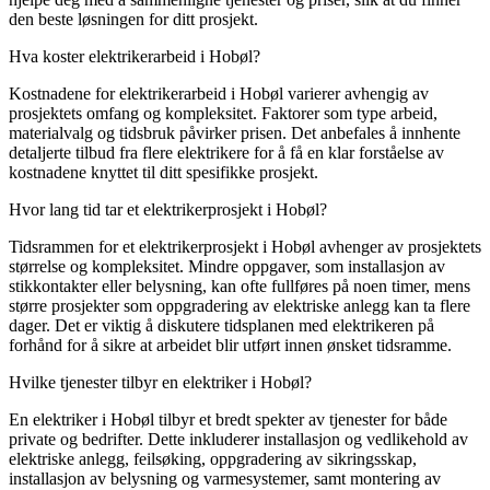
den beste løsningen for ditt prosjekt.
Hva koster elektrikerarbeid i Hobøl?
Kostnadene for elektrikerarbeid i Hobøl varierer avhengig av
prosjektets omfang og kompleksitet. Faktorer som type arbeid,
materialvalg og tidsbruk påvirker prisen. Det anbefales å innhente
detaljerte tilbud fra flere elektrikere for å få en klar forståelse av
kostnadene knyttet til ditt spesifikke prosjekt.
Hvor lang tid tar et elektrikerprosjekt i Hobøl?
Tidsrammen for et elektrikerprosjekt i Hobøl avhenger av prosjektets
størrelse og kompleksitet. Mindre oppgaver, som installasjon av
stikkontakter eller belysning, kan ofte fullføres på noen timer, mens
større prosjekter som oppgradering av elektriske anlegg kan ta flere
dager. Det er viktig å diskutere tidsplanen med elektrikeren på
forhånd for å sikre at arbeidet blir utført innen ønsket tidsramme.
Hvilke tjenester tilbyr en elektriker i Hobøl?
En elektriker i Hobøl tilbyr et bredt spekter av tjenester for både
private og bedrifter. Dette inkluderer installasjon og vedlikehold av
elektriske anlegg, feilsøking, oppgradering av sikringsskap,
installasjon av belysning og varmesystemer, samt montering av