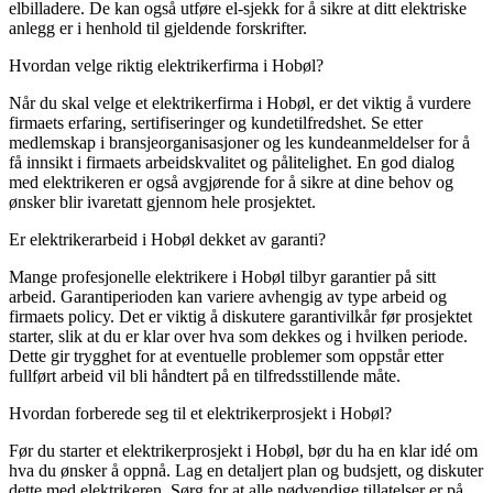
elbilladere. De kan også utføre el-sjekk for å sikre at ditt elektriske
anlegg er i henhold til gjeldende forskrifter.
Hvordan velge riktig elektrikerfirma i Hobøl?
Når du skal velge et elektrikerfirma i Hobøl, er det viktig å vurdere
firmaets erfaring, sertifiseringer og kundetilfredshet. Se etter
medlemskap i bransjeorganisasjoner og les kundeanmeldelser for å
få innsikt i firmaets arbeidskvalitet og pålitelighet. En god dialog
med elektrikeren er også avgjørende for å sikre at dine behov og
ønsker blir ivaretatt gjennom hele prosjektet.
Er elektrikerarbeid i Hobøl dekket av garanti?
Mange profesjonelle elektrikere i Hobøl tilbyr garantier på sitt
arbeid. Garantiperioden kan variere avhengig av type arbeid og
firmaets policy. Det er viktig å diskutere garantivilkår før prosjektet
starter, slik at du er klar over hva som dekkes og i hvilken periode.
Dette gir trygghet for at eventuelle problemer som oppstår etter
fullført arbeid vil bli håndtert på en tilfredsstillende måte.
Hvordan forberede seg til et elektrikerprosjekt i Hobøl?
Før du starter et elektrikerprosjekt i Hobøl, bør du ha en klar idé om
hva du ønsker å oppnå. Lag en detaljert plan og budsjett, og diskuter
dette med elektrikeren. Sørg for at alle nødvendige tillatelser er på