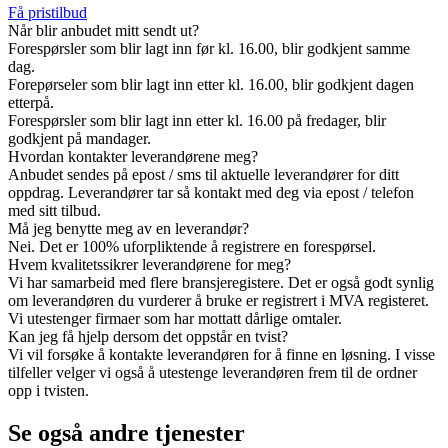
Få pristilbud
Når blir anbudet mitt sendt ut?
Forespørsler som blir lagt inn før kl. 16.00, blir godkjent samme
dag.
Forepørseler som blir lagt inn etter kl. 16.00, blir godkjent dagen
etterpå.
Forespørsler som blir lagt inn etter kl. 16.00 på fredager, blir
godkjent på mandager.
Hvordan kontakter leverandørene meg?
Anbudet sendes på epost / sms til aktuelle leverandører for ditt
oppdrag. Leverandører tar så kontakt med deg via epost / telefon
med sitt tilbud.
Må jeg benytte meg av en leverandør?
Nei. Det er 100% uforpliktende å registrere en forespørsel.
Hvem kvalitetssikrer leverandørene for meg?
Vi har samarbeid med flere bransjeregistere. Det er også godt synlig
om leverandøren du vurderer å bruke er registrert i MVA registeret.
Vi utestenger firmaer som har mottatt dårlige omtaler.
Kan jeg få hjelp dersom det oppstår en tvist?
Vi vil forsøke å kontakte leverandøren for å finne en løsning. I visse
tilfeller velger vi også å utestenge leverandøren frem til de ordner
opp i tvisten.
Se også andre tjenester