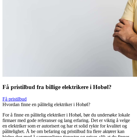
Få pristilbud fra billige elektrikere i Hobøl?
Få pristilbud
Hvordan finne en pålitelig elektriker i Hobøl?
For å finne en pålitelig elektriker i Hobøl, bør du undersøke lokale
firmaer med gode referanser og lang erfaring. Det er viktig å velge
en elektriker som er autorisert og har et solid rykte for kvalitet og
pålitelighet. Å be om befaring og pristilbud fra flere aktører kan
hjelpe deg med å sammenligne tjenester og priser, slik at du finner