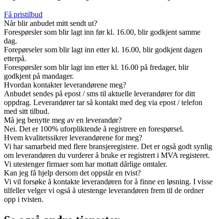
Få pristilbud
Når blir anbudet mitt sendt ut?
Forespørsler som blir lagt inn før kl. 16.00, blir godkjent samme
dag.
Forepørseler som blir lagt inn etter kl. 16.00, blir godkjent dagen
etterpå.
Forespørsler som blir lagt inn etter kl. 16.00 på fredager, blir
godkjent på mandager.
Hvordan kontakter leverandørene meg?
Anbudet sendes på epost / sms til aktuelle leverandører for ditt
oppdrag. Leverandører tar så kontakt med deg via epost / telefon
med sitt tilbud.
Må jeg benytte meg av en leverandør?
Nei. Det er 100% uforpliktende å registrere en forespørsel.
Hvem kvalitetssikrer leverandørene for meg?
Vi har samarbeid med flere bransjeregistere. Det er også godt synlig
om leverandøren du vurderer å bruke er registrert i MVA registeret.
Vi utestenger firmaer som har mottatt dårlige omtaler.
Kan jeg få hjelp dersom det oppstår en tvist?
Vi vil forsøke å kontakte leverandøren for å finne en løsning. I visse
tilfeller velger vi også å utestenge leverandøren frem til de ordner
opp i tvisten.