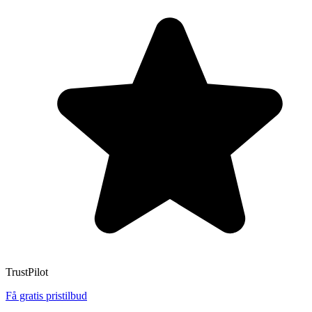
TrustPilot
Få gratis pristilbud