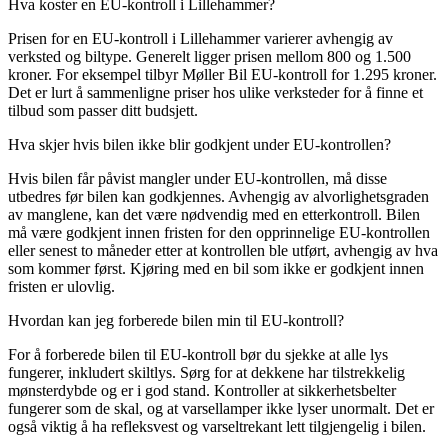
Hva koster en EU-kontroll i Lillehammer?
Prisen for en EU-kontroll i Lillehammer varierer avhengig av
verksted og biltype. Generelt ligger prisen mellom 800 og 1.500
kroner. For eksempel tilbyr Møller Bil EU-kontroll for 1.295 kroner.
Det er lurt å sammenligne priser hos ulike verksteder for å finne et
tilbud som passer ditt budsjett.
Hva skjer hvis bilen ikke blir godkjent under EU-kontrollen?
Hvis bilen får påvist mangler under EU-kontrollen, må disse
utbedres før bilen kan godkjennes. Avhengig av alvorlighetsgraden
av manglene, kan det være nødvendig med en etterkontroll. Bilen
må være godkjent innen fristen for den opprinnelige EU-kontrollen
eller senest to måneder etter at kontrollen ble utført, avhengig av hva
som kommer først. Kjøring med en bil som ikke er godkjent innen
fristen er ulovlig.
Hvordan kan jeg forberede bilen min til EU-kontroll?
For å forberede bilen til EU-kontroll bør du sjekke at alle lys
fungerer, inkludert skiltlys. Sørg for at dekkene har tilstrekkelig
mønsterdybde og er i god stand. Kontroller at sikkerhetsbelter
fungerer som de skal, og at varsellamper ikke lyser unormalt. Det er
også viktig å ha refleksvest og varseltrekant lett tilgjengelig i bilen.