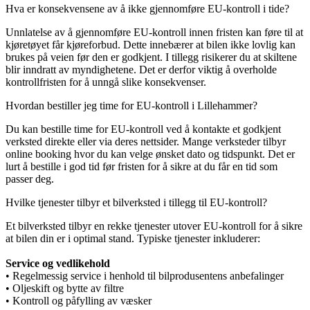
Hva er konsekvensene av å ikke gjennomføre EU-kontroll i tide?
Unnlatelse av å gjennomføre EU-kontroll innen fristen kan føre til at
kjøretøyet får kjøreforbud. Dette innebærer at bilen ikke lovlig kan
brukes på veien før den er godkjent. I tillegg risikerer du at skiltene
blir inndratt av myndighetene. Det er derfor viktig å overholde
kontrollfristen for å unngå slike konsekvenser.
Hvordan bestiller jeg time for EU-kontroll i Lillehammer?
Du kan bestille time for EU-kontroll ved å kontakte et godkjent
verksted direkte eller via deres nettsider. Mange verksteder tilbyr
online booking hvor du kan velge ønsket dato og tidspunkt. Det er
lurt å bestille i god tid før fristen for å sikre at du får en tid som
passer deg.
Hvilke tjenester tilbyr et bilverksted i tillegg til EU-kontroll?
Et bilverksted tilbyr en rekke tjenester utover EU-kontroll for å sikre
at bilen din er i optimal stand. Typiske tjenester inkluderer:
Service og vedlikehold
• Regelmessig service i henhold til bilprodusentens anbefalinger
• Oljeskift og bytte av filtre
• Kontroll og påfylling av væsker