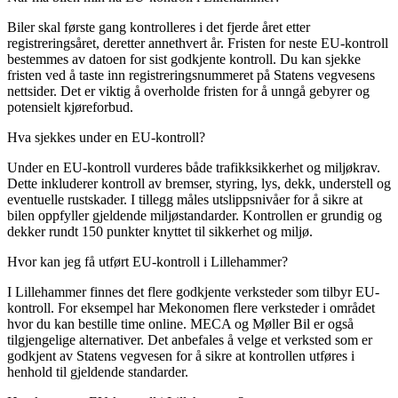
Biler skal første gang kontrolleres i det fjerde året etter
registreringsåret, deretter annethvert år. Fristen for neste EU-kontroll
bestemmes av datoen for sist godkjente kontroll. Du kan sjekke
fristen ved å taste inn registreringsnummeret på Statens vegvesens
nettsider. Det er viktig å overholde fristen for å unngå gebyrer og
potensielt kjøreforbud.
Hva sjekkes under en EU-kontroll?
Under en EU-kontroll vurderes både trafikksikkerhet og miljøkrav.
Dette inkluderer kontroll av bremser, styring, lys, dekk, understell og
eventuelle rustskader. I tillegg måles utslippsnivåer for å sikre at
bilen oppfyller gjeldende miljøstandarder. Kontrollen er grundig og
dekker rundt 150 punkter knyttet til sikkerhet og miljø.
Hvor kan jeg få utført EU-kontroll i Lillehammer?
I Lillehammer finnes det flere godkjente verksteder som tilbyr EU-
kontroll. For eksempel har Mekonomen flere verksteder i området
hvor du kan bestille time online. MECA og Møller Bil er også
tilgjengelige alternativer. Det anbefales å velge et verksted som er
godkjent av Statens vegvesen for å sikre at kontrollen utføres i
henhold til gjeldende standarder.