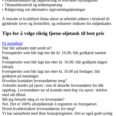
• Dokumentasjon og rapportering til relevante myndigheter
• Tilstandskontroll og tetthetsprøving
• Rådgivning om alternative oppvarmingsløsninger
Å benytte et kvalifisert firma sikrer at arbeidet utføres i henhold til
gjeldende lover og forskrifter, og reduserer risikoen for miljøskader.
Tips for å velge riktig fjerne oljetank til best pris
Få pristilbud
Når blir anbudet mitt sendt ut?
Forespørsler som blir lagt inn før kl. 16.00, blir godkjent samme
dag.
Forepørseler som blir lagt inn etter kl. 16.00, blir godkjent dagen
etterpå.
Forespørsler som blir lagt inn etter kl. 16.00 på fredager, blir
godkjent på mandager.
Hvordan kontakter leverandørene meg?
Anbudet sendes på epost / sms til aktuelle leverandører for ditt
oppdrag. Leverandører tar så kontakt med deg via epost / telefon
med sitt tilbud.
Må jeg benytte meg av en leverandør?
Nei. Det er 100% uforpliktende å registrere en forespørsel.
Hvem kvalitetssikrer leverandørene for meg?
Vi har samarbeid med flere bransjeregistere. Det er også godt synlig