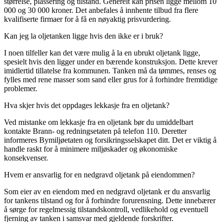
størrelse, plassering og tilstand. Generelt kan prisen ligge mellom 10
000 og 30 000 kroner. Det anbefales å innhente tilbud fra flere
kvalifiserte firmaer for å få en nøyaktig prisvurdering.
Kan jeg la oljetanken ligge hvis den ikke er i bruk?
I noen tilfeller kan det være mulig å la en ubrukt oljetank ligge,
spesielt hvis den ligger under en bærende konstruksjon. Dette krever
imidlertid tillatelse fra kommunen. Tanken må da tømmes, renses og
fylles med rene masser som sand eller grus for å forhindre fremtidige
problemer.
Hva skjer hvis det oppdages lekkasje fra en oljetank?
Ved mistanke om lekkasje fra en oljetank bør du umiddelbart
kontakte Brann- og redningsetaten på telefon 110. Deretter
informeres Bymiljøetaten og forsikringsselskapet ditt. Det er viktig å
handle raskt for å minimere miljøskader og økonomiske
konsekvenser.
Hvem er ansvarlig for en nedgravd oljetank på eiendommen?
Som eier av en eiendom med en nedgravd oljetank er du ansvarlig
for tankens tilstand og for å forhindre forurensning. Dette innebærer
å sørge for regelmessig tilstandskontroll, vedlikehold og eventuell
fjerning av tanken i samsvar med gjeldende forskrifter.