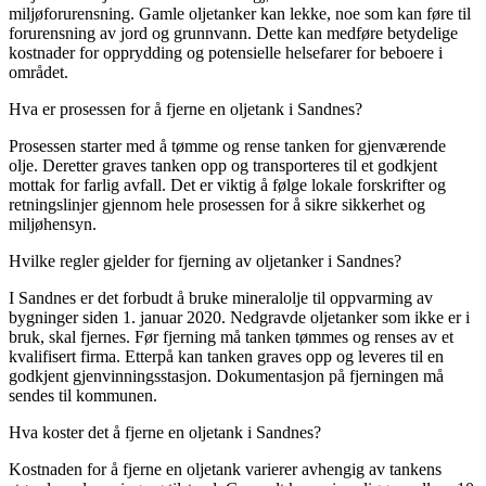
miljøforurensning. Gamle oljetanker kan lekke, noe som kan føre til
forurensning av jord og grunnvann. Dette kan medføre betydelige
kostnader for opprydding og potensielle helsefarer for beboere i
området.
Hva er prosessen for å fjerne en oljetank i Sandnes?
Prosessen starter med å tømme og rense tanken for gjenværende
olje. Deretter graves tanken opp og transporteres til et godkjent
mottak for farlig avfall. Det er viktig å følge lokale forskrifter og
retningslinjer gjennom hele prosessen for å sikre sikkerhet og
miljøhensyn.
Hvilke regler gjelder for fjerning av oljetanker i Sandnes?
I Sandnes er det forbudt å bruke mineralolje til oppvarming av
bygninger siden 1. januar 2020. Nedgravde oljetanker som ikke er i
bruk, skal fjernes. Før fjerning må tanken tømmes og renses av et
kvalifisert firma. Etterpå kan tanken graves opp og leveres til en
godkjent gjenvinningsstasjon. Dokumentasjon på fjerningen må
sendes til kommunen.
Hva koster det å fjerne en oljetank i Sandnes?
Kostnaden for å fjerne en oljetank varierer avhengig av tankens