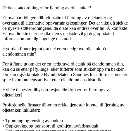
Er det støtteordninger for fjerning av oljetanker?
Enova har tidligere tilbudt støtte til fjerning av oljetanker og
overgang til alternative oppvarmingsløsninger. Det er viktig å sjekke
de nyeste støtteordningene, da disse kan endres over tid. Å kontakte
Enova direkte eller besøke deres nettside vil gi deg oppdatert
informasjon om tilgjengelige tilskudd.
Hvordan finner jeg ut om det er en nedgravd oljetank på
eiendommen min?
For å finne ut om det er en nedgravd oljetank på eiendommen din,
kan du se etter påfyllings- eller lufterør som stikker opp fra bakken.
Du kan også kontakte Bymiljøetaten i Sandnes for informasjon eller
søke i kommunens arkiver etter eiendommens historikk.
Hvilke tjenester tilbyr profesjonelle firmaer for fjerning av
oljetanker?
Profesjonelle firmaer tilbyr en rekke tjenester knyttet til fjerning av
oljetanker, inkludert:
• Tømming og rensing av tanken
• Oppgraving og transport til godkjent avfallsmottak