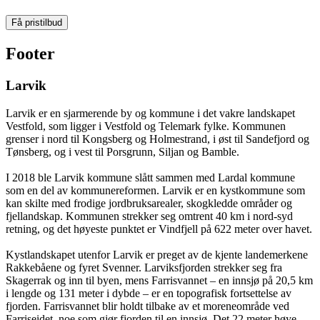
Få pristilbud
Footer
Larvik
Larvik er en sjarmerende by og kommune i det vakre landskapet
Vestfold, som ligger i Vestfold og Telemark fylke. Kommunen
grenser i nord til Kongsberg og Holmestrand, i øst til Sandefjord og
Tønsberg, og i vest til Porsgrunn, Siljan og Bamble.
I 2018 ble Larvik kommune slått sammen med Lardal kommune
som en del av kommunereformen. Larvik er en kystkommune som
kan skilte med frodige jordbruksarealer, skogkledde områder og
fjellandskap. Kommunen strekker seg omtrent 40 km i nord-syd
retning, og det høyeste punktet er Vindfjell på 622 meter over havet.
Kystlandskapet utenfor Larvik er preget av de kjente landemerkene
Rakkebåene og fyret Svenner. Larviksfjorden strekker seg fra
Skagerrak og inn til byen, mens Farrisvannet – en innsjø på 20,5 km
i lengde og 131 meter i dybde – er en topografisk fortsettelse av
fjorden. Farrisvannet blir holdt tilbake av et moreneområde ved
Farriseidet, noe som gjør fjorden til en innsjø. Det 22 meter høye