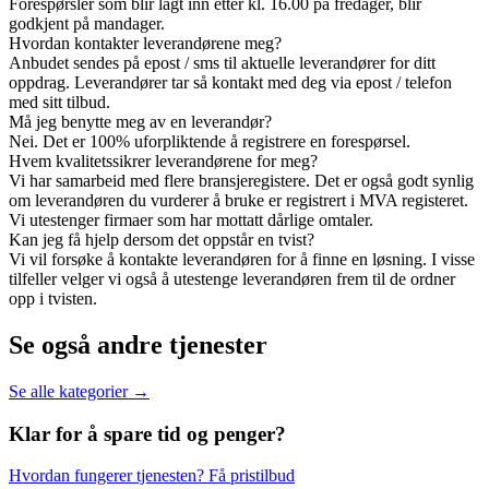
Forespørsler som blir lagt inn etter kl. 16.00 på fredager, blir
godkjent på mandager.
Hvordan kontakter leverandørene meg?
Anbudet sendes på epost / sms til aktuelle leverandører for ditt
oppdrag. Leverandører tar så kontakt med deg via epost / telefon
med sitt tilbud.
Må jeg benytte meg av en leverandør?
Nei. Det er 100% uforpliktende å registrere en forespørsel.
Hvem kvalitetssikrer leverandørene for meg?
Vi har samarbeid med flere bransjeregistere. Det er også godt synlig
om leverandøren du vurderer å bruke er registrert i MVA registeret.
Vi utestenger firmaer som har mottatt dårlige omtaler.
Kan jeg få hjelp dersom det oppstår en tvist?
Vi vil forsøke å kontakte leverandøren for å finne en løsning. I visse
tilfeller velger vi også å utestenge leverandøren frem til de ordner
opp i tvisten.
Se også andre tjenester
Se alle kategorier →
Klar for å spare
tid og penger?
Hvordan fungerer tjenesten?
Få pristilbud