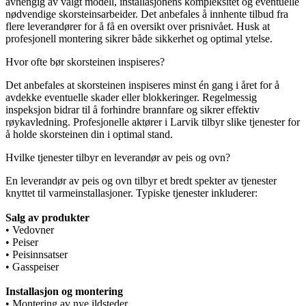
avhengig av valgt modell, installasjonens kompleksitet og eventuelle
nødvendige skorsteinsarbeider. Det anbefales å innhente tilbud fra
flere leverandører for å få en oversikt over prisnivået. Husk at
profesjonell montering sikrer både sikkerhet og optimal ytelse.
Hvor ofte bør skorsteinen inspiseres?
Det anbefales at skorsteinen inspiseres minst én gang i året for å
avdekke eventuelle skader eller blokkeringer. Regelmessig
inspeksjon bidrar til å forhindre brannfare og sikrer effektiv
røykavledning. Profesjonelle aktører i Larvik tilbyr slike tjenester for
å holde skorsteinen din i optimal stand.
Hvilke tjenester tilbyr en leverandør av peis og ovn?
En leverandør av peis og ovn tilbyr et bredt spekter av tjenester
knyttet til varmeinstallasjoner. Typiske tjenester inkluderer:
Salg av produkter
• Vedovner
• Peiser
• Peisinnsatser
• Gasspeiser
Installasjon og montering
• Montering av nye ildsteder