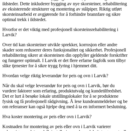
ildsteder. Dette inkluderer bygging av nye skorsteiner, rehabilitering
av eksisterende strukturer og montering av stålpiper. Riktig utført
skorsteinsarbeid er avgjørende for å forhindre brannfare og sikre
optimal trekk i ildstedet.
Hvorfor er det viktig med profesjonell skorsteinsrehabilitering i
Larvik?
Over tid kan skorsteiner utvikle sprekker, korrosjon eller andre
skader som reduserer deres funksjonalitet og sikkerhet. Profesjonell
rehabilitering sikrer at skorsteinen din oppfyller gjeldende forskrifter
og fungerer optimalt. I Larvik er det flere erfarne fagfolk som tilbyr
slike tjenester for å sikre trygg fyring i hjemmet ditt.
Hvordan velge riktig leverandør for peis og ovn i Larvik?
Når du skal velge leverandør for peis og ovn i Larvik, bør du
vurdere faktorer som erfaring, produktutvalg og kundetilfredshet.
Det er lurt å besøke lokale utstillingslokaler for å se produktene
fysisk og få profesjonell rådgivning. Å lese kundeanmeldelser og be
om referanser kan også hjelpe deg med å ta en informert beslutning.
Hva koster montering av peis eller ovn i Larvik?
Kostnaden for montering av peis eller ovn i Larvik varierer