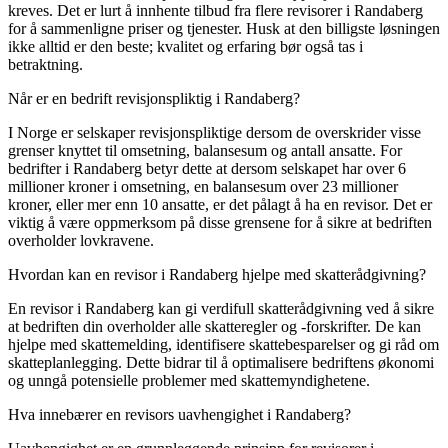
kreves. Det er lurt å innhente tilbud fra flere revisorer i Randaberg
for å sammenligne priser og tjenester. Husk at den billigste løsningen
ikke alltid er den beste; kvalitet og erfaring bør også tas i
betraktning.
Når er en bedrift revisjonspliktig i Randaberg?
I Norge er selskaper revisjonspliktige dersom de overskrider visse
grenser knyttet til omsetning, balansesum og antall ansatte. For
bedrifter i Randaberg betyr dette at dersom selskapet har over 6
millioner kroner i omsetning, en balansesum over 23 millioner
kroner, eller mer enn 10 ansatte, er det pålagt å ha en revisor. Det er
viktig å være oppmerksom på disse grensene for å sikre at bedriften
overholder lovkravene.
Hvordan kan en revisor i Randaberg hjelpe med skatterådgivning?
En revisor i Randaberg kan gi verdifull skatterådgivning ved å sikre
at bedriften din overholder alle skatteregler og -forskrifter. De kan
hjelpe med skattemelding, identifisere skattebesparelser og gi råd om
skatteplanlegging. Dette bidrar til å optimalisere bedriftens økonomi
og unngå potensielle problemer med skattemyndighetene.
Hva innebærer en revisors uavhengighet i Randaberg?