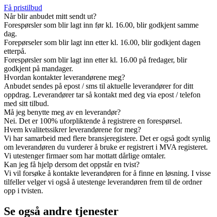
Få pristilbud
Når blir anbudet mitt sendt ut?
Forespørsler som blir lagt inn før kl. 16.00, blir godkjent samme
dag.
Forepørseler som blir lagt inn etter kl. 16.00, blir godkjent dagen
etterpå.
Forespørsler som blir lagt inn etter kl. 16.00 på fredager, blir
godkjent på mandager.
Hvordan kontakter leverandørene meg?
Anbudet sendes på epost / sms til aktuelle leverandører for ditt
oppdrag. Leverandører tar så kontakt med deg via epost / telefon
med sitt tilbud.
Må jeg benytte meg av en leverandør?
Nei. Det er 100% uforpliktende å registrere en forespørsel.
Hvem kvalitetssikrer leverandørene for meg?
Vi har samarbeid med flere bransjeregistere. Det er også godt synlig
om leverandøren du vurderer å bruke er registrert i MVA registeret.
Vi utestenger firmaer som har mottatt dårlige omtaler.
Kan jeg få hjelp dersom det oppstår en tvist?
Vi vil forsøke å kontakte leverandøren for å finne en løsning. I visse
tilfeller velger vi også å utestenge leverandøren frem til de ordner
opp i tvisten.
Se også andre tjenester