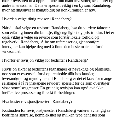
bidrar revisoren til å opprettholde tillit blant investorer, kreditorer og
andre interessenter. Dette er spesielt viktig i en by som Randaberg,
hvor næringslivet er mangfoldig og konkurransen er høy.
Hvordan velge riktig revisor i Randaberg?
Når du skal velge en revisor i Randaberg, bør du vurdere faktorer
som erfaring innen din bransje, tilgjengelighet og prisstruktur. Det er
også viktig å velge en revisor som forstår lokale forhold og
regelverk i Randaberg. Å be om referanser og gjennomføre
intervjuer kan hjelpe deg med å finne den beste matchen for din
virksomhet.
Hvorfor er revisjon viktig for bedrifter i Randaberg?
Revisjon sikrer at bedriftens regnskaper er nøyaktige og pålitelige,
noe som er essensielt for å opprettholde tillit hos kunder,
leverandører og myndigheter. I Randaberg er det et krav for mange
selskaper å få regnskapene revidert, spesielt for de som overstiger
visse størrelsesgrenser. En grundig revisjon kan også avdekke
ineffektive prosesser og foreslå forbedringer.
Hva koster revisjonstjenester i Randaberg?
Kostnaden for revisjonstjenester i Randaberg varierer avhengig av
bedriftens størrelse, kompleksitet og hvilken type tjenester som