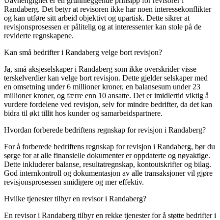
Uavhengighet er en grunnleggende prinsipp for revisorer i
Randaberg. Det betyr at revisoren ikke har noen interessekonflikter
og kan utføre sitt arbeid objektivt og upartisk. Dette sikrer at
revisjonsprosessen er pålitelig og at interessenter kan stole på de
reviderte regnskapene.
Kan små bedrifter i Randaberg velge bort revisjon?
Ja, små aksjeselskaper i Randaberg som ikke overskrider visse
terskelverdier kan velge bort revisjon. Dette gjelder selskaper med
en omsetning under 6 millioner kroner, en balansesum under 23
millioner kroner, og færre enn 10 ansatte. Det er imidlertid viktig å
vurdere fordelene ved revisjon, selv for mindre bedrifter, da det kan
bidra til økt tillit hos kunder og samarbeidspartnere.
Hvordan forberede bedriftens regnskap for revisjon i Randaberg?
For å forberede bedriftens regnskap for revisjon i Randaberg, bør du
sørge for at alle finansielle dokumenter er oppdaterte og nøyaktige.
Dette inkluderer balanse, resultatregnskap, kontoutskrifter og bilag.
God internkontroll og dokumentasjon av alle transaksjoner vil gjøre
revisjonsprosessen smidigere og mer effektiv.
Hvilke tjenester tilbyr en revisor i Randaberg?
En revisor i Randaberg tilbyr en rekke tjenester for å støtte bedrifter i