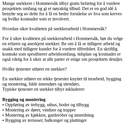
Mange snekkere i Hommersåk tilbyr gratis befaring for å vurdere
prosjektets omfang og gi et nøyaktig tilbud. Det er en god idé å
benytte seg av dette for å få en bedre forståelse av hva som kreves
og hvilke kostnader som er involvert.
Hvordan sikre kvaliteten på snekkerarbeid i Hommersåk?
For å sikre kvaliteten på snekkerarbeid i Hommersåk, bør du velge
en erfaren og anerkjent snekker. Be om å få se tidligere arbeid og
snakk med tidligere kunder for å vurdere tilfredshet. En skriftlig
kontrakt som spesifiserer arbeidsomfang, tidsplan og kostnader er
også viktig for å sikre at alle parter er enige om prosjektets detaljer.
Hvilke tjenester utfører en snekker?
En snekker utfører en rekke tjenester knyttet til trearbeid, bygging
og montering, både innendørs og utendørs.
Typiske tjenester en snekker tilbyr inkluderer:
Bygging og montering
• Oppføring av trebygg, uthus, boder og tilbygg
• Montering av dører, vinduer og trapper
• Montering av kjøkken, garderober og innredning
• Bygging av terrasser, balkonger og plattinger