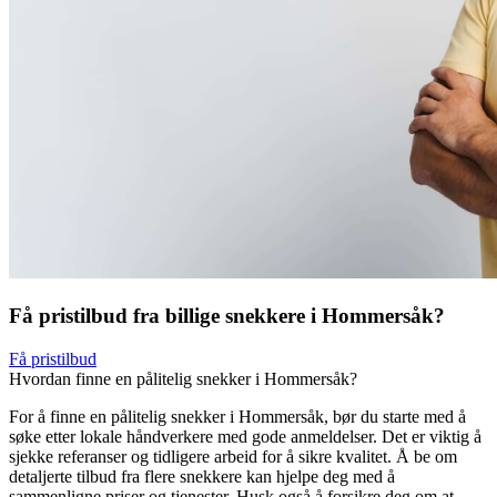
Få pristilbud fra billige snekkere i Hommersåk?
Få pristilbud
Hvordan finne en pålitelig snekker i Hommersåk?
For å finne en pålitelig snekker i Hommersåk, bør du starte med å
søke etter lokale håndverkere med gode anmeldelser. Det er viktig å
sjekke referanser og tidligere arbeid for å sikre kvalitet. Å be om
detaljerte tilbud fra flere snekkere kan hjelpe deg med å
sammenligne priser og tjenester. Husk også å forsikre deg om at