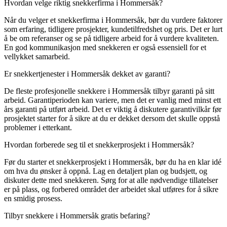
Hvordan velge riktig snekkerfirma i Hommersåk?
Når du velger et snekkerfirma i Hommersåk, bør du vurdere faktorer
som erfaring, tidligere prosjekter, kundetilfredshet og pris. Det er lurt
å be om referanser og se på tidligere arbeid for å vurdere kvaliteten.
En god kommunikasjon med snekkeren er også essensiell for et
vellykket samarbeid.
Er snekkertjenester i Hommersåk dekket av garanti?
De fleste profesjonelle snekkere i Hommersåk tilbyr garanti på sitt
arbeid. Garantiperioden kan variere, men det er vanlig med minst ett
års garanti på utført arbeid. Det er viktig å diskutere garantivilkår før
prosjektet starter for å sikre at du er dekket dersom det skulle oppstå
problemer i etterkant.
Hvordan forberede seg til et snekkerprosjekt i Hommersåk?
Før du starter et snekkerprosjekt i Hommersåk, bør du ha en klar idé
om hva du ønsker å oppnå. Lag en detaljert plan og budsjett, og
diskuter dette med snekkeren. Sørg for at alle nødvendige tillatelser
er på plass, og forbered området der arbeidet skal utføres for å sikre
en smidig prosess.
Tilbyr snekkere i Hommersåk gratis befaring?