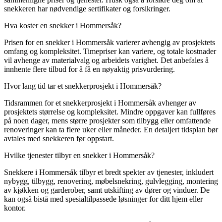
snekkeren har nødvendige sertifikater og forsikringer.
Hva koster en snekker i Hommersåk?
Prisen for en snekker i Hommersåk varierer avhengig av prosjektets
omfang og kompleksitet. Timepriser kan variere, og totale kostnader
vil avhenge av materialvalg og arbeidets varighet. Det anbefales å
innhente flere tilbud for å få en nøyaktig prisvurdering.
Hvor lang tid tar et snekkerprosjekt i Hommersåk?
Tidsrammen for et snekkerprosjekt i Hommersåk avhenger av
prosjektets størrelse og kompleksitet. Mindre oppgaver kan fullføres
på noen dager, mens større prosjekter som tilbygg eller omfattende
renoveringer kan ta flere uker eller måneder. En detaljert tidsplan bør
avtales med snekkeren før oppstart.
Hvilke tjenester tilbyr en snekker i Hommersåk?
Snekkere i Hommersåk tilbyr et bredt spekter av tjenester, inkludert
nybygg, tilbygg, renovering, møbelsnekring, gulvlegging, montering
av kjøkken og garderober, samt utskifting av dører og vinduer. De
kan også bistå med spesialtilpassede løsninger for ditt hjem eller
kontor.