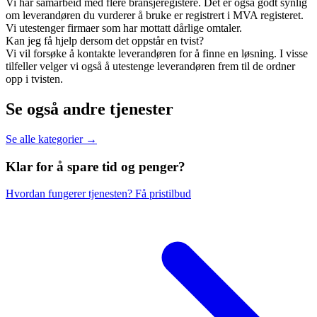
Vi har samarbeid med flere bransjeregistere. Det er også godt synlig
om leverandøren du vurderer å bruke er registrert i MVA registeret.
Vi utestenger firmaer som har mottatt dårlige omtaler.
Kan jeg få hjelp dersom det oppstår en tvist?
Vi vil forsøke å kontakte leverandøren for å finne en løsning. I visse
tilfeller velger vi også å utestenge leverandøren frem til de ordner
opp i tvisten.
Se også andre tjenester
Se alle kategorier →
Klar for å spare
tid og penger?
Hvordan fungerer tjenesten?
Få pristilbud