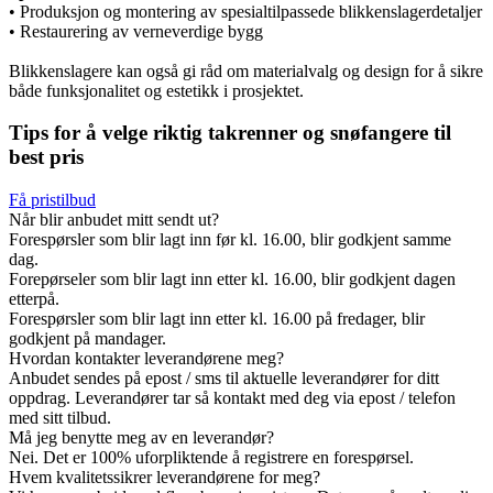
• Produksjon og montering av spesialtilpassede blikkenslagerdetaljer
• Restaurering av verneverdige bygg
Blikkenslagere kan også gi råd om materialvalg og design for å sikre
både funksjonalitet og estetikk i prosjektet.
Tips for å velge riktig takrenner og snøfangere til
best pris
Få pristilbud
Når blir anbudet mitt sendt ut?
Forespørsler som blir lagt inn før kl. 16.00, blir godkjent samme
dag.
Forepørseler som blir lagt inn etter kl. 16.00, blir godkjent dagen
etterpå.
Forespørsler som blir lagt inn etter kl. 16.00 på fredager, blir
godkjent på mandager.
Hvordan kontakter leverandørene meg?
Anbudet sendes på epost / sms til aktuelle leverandører for ditt
oppdrag. Leverandører tar så kontakt med deg via epost / telefon
med sitt tilbud.
Må jeg benytte meg av en leverandør?
Nei. Det er 100% uforpliktende å registrere en forespørsel.
Hvem kvalitetssikrer leverandørene for meg?