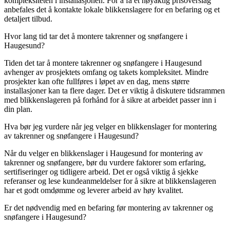
kompleksiteten i installasjonen. For å få et nøyaktig prisoverslag
anbefales det å kontakte lokale blikkenslagere for en befaring og et
detaljert tilbud.
Hvor lang tid tar det å montere takrenner og snøfangere i
Haugesund?
Tiden det tar å montere takrenner og snøfangere i Haugesund
avhenger av prosjektets omfang og takets kompleksitet. Mindre
prosjekter kan ofte fullføres i løpet av en dag, mens større
installasjoner kan ta flere dager. Det er viktig å diskutere tidsrammen
med blikkenslageren på forhånd for å sikre at arbeidet passer inn i
din plan.
Hva bør jeg vurdere når jeg velger en blikkenslager for montering
av takrenner og snøfangere i Haugesund?
Når du velger en blikkenslager i Haugesund for montering av
takrenner og snøfangere, bør du vurdere faktorer som erfaring,
sertifiseringer og tidligere arbeid. Det er også viktig å sjekke
referanser og lese kundeanmeldelser for å sikre at blikkenslageren
har et godt omdømme og leverer arbeid av høy kvalitet.
Er det nødvendig med en befaring før montering av takrenner og
snøfangere i Haugesund?