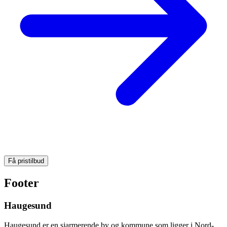
Få pristilbud
Footer
Haugesund
Haugesund er en sjarmerende by og kommune som ligger i Nord-