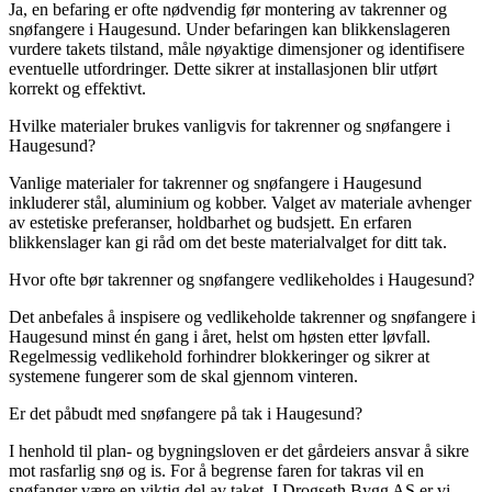
Ja, en befaring er ofte nødvendig før montering av takrenner og
snøfangere i Haugesund. Under befaringen kan blikkenslageren
vurdere takets tilstand, måle nøyaktige dimensjoner og identifisere
eventuelle utfordringer. Dette sikrer at installasjonen blir utført
korrekt og effektivt.
Hvilke materialer brukes vanligvis for takrenner og snøfangere i
Haugesund?
Vanlige materialer for takrenner og snøfangere i Haugesund
inkluderer stål, aluminium og kobber. Valget av materiale avhenger
av estetiske preferanser, holdbarhet og budsjett. En erfaren
blikkenslager kan gi råd om det beste materialvalget for ditt tak.
Hvor ofte bør takrenner og snøfangere vedlikeholdes i Haugesund?
Det anbefales å inspisere og vedlikeholde takrenner og snøfangere i
Haugesund minst én gang i året, helst om høsten etter løvfall.
Regelmessig vedlikehold forhindrer blokkeringer og sikrer at
systemene fungerer som de skal gjennom vinteren.
Er det påbudt med snøfangere på tak i Haugesund?
I henhold til plan- og bygningsloven er det gårdeiers ansvar å sikre
mot rasfarlig snø og is. For å begrense faren for takras vil en
snøfanger være en viktig del av taket. I Drogseth Bygg AS er vi