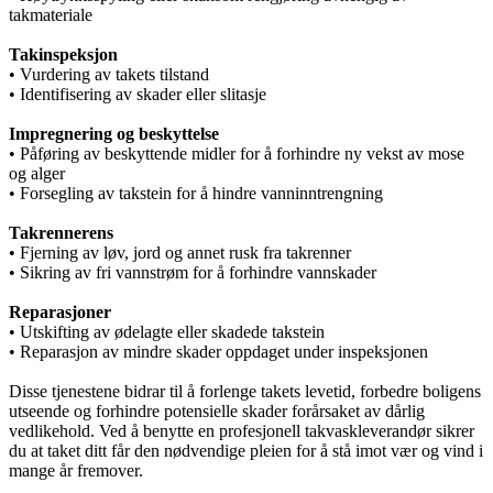
takmateriale
Takinspeksjon
• Vurdering av takets tilstand
• Identifisering av skader eller slitasje
Impregnering og beskyttelse
• Påføring av beskyttende midler for å forhindre ny vekst av mose
og alger
• Forsegling av takstein for å hindre vanninntrengning
Takrennerens
• Fjerning av løv, jord og annet rusk fra takrenner
• Sikring av fri vannstrøm for å forhindre vannskader
Reparasjoner
• Utskifting av ødelagte eller skadede takstein
• Reparasjon av mindre skader oppdaget under inspeksjonen
Disse tjenestene bidrar til å forlenge takets levetid, forbedre boligens
utseende og forhindre potensielle skader forårsaket av dårlig
vedlikehold. Ved å benytte en profesjonell takvaskleverandør sikrer
du at taket ditt får den nødvendige pleien for å stå imot vær og vind i
mange år fremover.