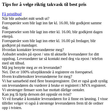
Tips for å velge riktig takvask til best pris
Få pristilbud
Når blir anbudet mitt sendt ut?
Forespørsler som blir lagt inn før kl. 16.00, blir godkjent samme
dag.
Forepørseler som blir lagt inn etter kl. 16.00, blir godkjent dagen
etterpå.
Forespørsler som blir lagt inn etter kl. 16.00 på fredager, blir
godkjent på mandager.
Hvordan kontakter leverandørene meg?
Anbudet sendes på epost / sms til aktuelle leverandører for ditt
oppdrag. Leverandører tar så kontakt med deg via epost / telefon
med sitt tilbud.
Må jeg benytte meg av en leverandør?
Nei. Det er 100% uforpliktende å registrere en forespørsel.
Hvem kvalitetssikrer leverandørene for meg?
Vi har samarbeid med flere bransjeregistere. Det er også godt synlig
om leverandøren du vurderer å bruke er registrert i MVA registeret.
Vi utestenger firmaer som har mottatt dårlige omtaler.
Kan jeg få hjelp dersom det oppstår en tvist?
Vi vil forsøke å kontakte leverandøren for å finne en løsning. I visse
tilfeller velger vi også å utestenge leverandøren frem til de ordner
opp i tvisten.