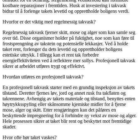
kostbare reparasjoner i fremtiden. Husk at investering i takvask
bidrar til å forlenge takets levetid og opprettholde boligens verdi.
Hvorfor er det viktig med regelmessig takvask?
Regelmessig takvask fjerner skitt, mose og alger som kan samle seg
over tid. Disse organismer holder på fuktighet, noe som kan føre til
frostsprengning av takstein og potensielle lekkasjer. Ved å holde
taket rent, forlenger du dets levetid og opprettholder boligens
estetiske uttrykk. I tillegg kan et rent tak forbedre
energieffektiviteten ved å reflektere mer sollys. Profesjonell takvask
sikrer at arbeidet utføres trygt og effektivt.
Hvordan utføres en profesjonell takvask?
En profesjonell takvask starter med en grundig inspeksjon av takets
tilstand. Deretter fjernes løv, jord og annet rusk fra takflaten og
takrennene. Avhengig av takets materiale og tilstand, benyttes enten
høytrykksspyling eller skånsomme kjemiske midler for å fjerne
mose, alger og skitt. Etter rengjøringen kan det påføres en
beskyttende impregnering for å forhindre ny vekst av mose og alger.
Hele prosessen sikrer at taket blir rent og beskyttet mot fremtidige
skader.
Hvor ofte bør taket vaskes?