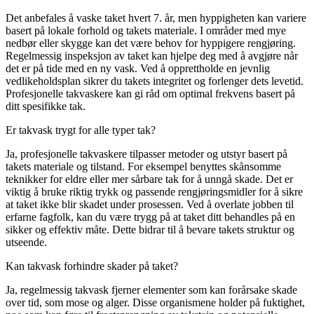
Det anbefales å vaske taket hvert 7. år, men hyppigheten kan variere
basert på lokale forhold og takets materiale. I områder med mye
nedbør eller skygge kan det være behov for hyppigere rengjøring.
Regelmessig inspeksjon av taket kan hjelpe deg med å avgjøre når
det er på tide med en ny vask. Ved å opprettholde en jevnlig
vedlikeholdsplan sikrer du takets integritet og forlenger dets levetid.
Profesjonelle takvaskere kan gi råd om optimal frekvens basert på
ditt spesifikke tak.
Er takvask trygt for alle typer tak?
Ja, profesjonelle takvaskere tilpasser metoder og utstyr basert på
takets materiale og tilstand. For eksempel benyttes skånsomme
teknikker for eldre eller mer sårbare tak for å unngå skade. Det er
viktig å bruke riktig trykk og passende rengjøringsmidler for å sikre
at taket ikke blir skadet under prosessen. Ved å overlate jobben til
erfarne fagfolk, kan du være trygg på at taket ditt behandles på en
sikker og effektiv måte. Dette bidrar til å bevare takets struktur og
utseende.
Kan takvask forhindre skader på taket?
Ja, regelmessig takvask fjerner elementer som kan forårsake skade
over tid, som mose og alger. Disse organismene holder på fuktighet,