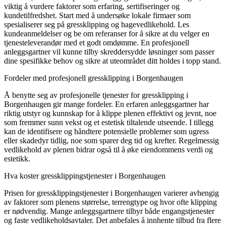
viktig å vurdere faktorer som erfaring, sertifiseringer og
kundetilfredshet. Start med å undersøke lokale firmaer som
spesialiserer seg på gressklipping og hagevedlikehold. Les
kundeanmeldelser og be om referanser for å sikre at du velger en
tjenesteleverandør med et godt omdømme. En profesjonell
anleggsgartner vil kunne tilby skreddersydde løsninger som passer
dine spesifikke behov og sikre at uteområdet ditt holdes i topp stand.
Fordeler med profesjonell gressklipping i Borgenhaugen
Å benytte seg av profesjonelle tjenester for gressklipping i
Borgenhaugen gir mange fordeler. En erfaren anleggsgartner har
riktig utstyr og kunnskap for å klippe plenen effektivt og jevnt, noe
som fremmer sunn vekst og et estetisk tiltalende utseende. I tillegg
kan de identifisere og håndtere potensielle problemer som ugress
eller skadedyr tidlig, noe som sparer deg tid og krefter. Regelmessig
vedlikehold av plenen bidrar også til å øke eiendommens verdi og
estetikk.
Hva koster gressklippingstjenester i Borgenhaugen
Prisen for gressklippingstjenester i Borgenhaugen varierer avhengig
av faktorer som plenens størrelse, terrengtype og hvor ofte klipping
er nødvendig. Mange anleggsgartnere tilbyr både engangstjenester
og faste vedlikeholdsavtaler. Det anbefales å innhente tilbud fra flere