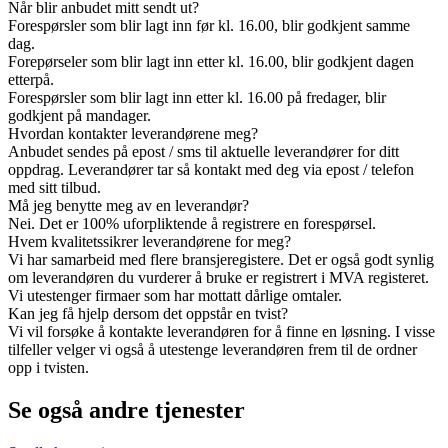
Når blir anbudet mitt sendt ut?
Forespørsler som blir lagt inn før kl. 16.00, blir godkjent samme
dag.
Forepørseler som blir lagt inn etter kl. 16.00, blir godkjent dagen
etterpå.
Forespørsler som blir lagt inn etter kl. 16.00 på fredager, blir
godkjent på mandager.
Hvordan kontakter leverandørene meg?
Anbudet sendes på epost / sms til aktuelle leverandører for ditt
oppdrag. Leverandører tar så kontakt med deg via epost / telefon
med sitt tilbud.
Må jeg benytte meg av en leverandør?
Nei. Det er 100% uforpliktende å registrere en forespørsel.
Hvem kvalitetssikrer leverandørene for meg?
Vi har samarbeid med flere bransjeregistere. Det er også godt synlig
om leverandøren du vurderer å bruke er registrert i MVA registeret.
Vi utestenger firmaer som har mottatt dårlige omtaler.
Kan jeg få hjelp dersom det oppstår en tvist?
Vi vil forsøke å kontakte leverandøren for å finne en løsning. I visse
tilfeller velger vi også å utestenge leverandøren frem til de ordner
opp i tvisten.
Se også andre tjenester