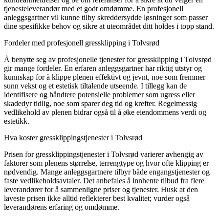
tjenesteleverandør med et godt omdømme. En profesjonell
anleggsgartner vil kunne tilby skreddersydde løsninger som passer
dine spesifikke behov og sikre at uteområdet ditt holdes i topp stand.
Fordeler med profesjonell gressklipping i Tolvsrød
Å benytte seg av profesjonelle tjenester for gressklipping i Tolvsrød
gir mange fordeler. En erfaren anleggsgartner har riktig utstyr og
kunnskap for å klippe plenen effektivt og jevnt, noe som fremmer
sunn vekst og et estetisk tiltalende utseende. I tillegg kan de
identifisere og håndtere potensielle problemer som ugress eller
skadedyr tidlig, noe som sparer deg tid og krefter. Regelmessig
vedlikehold av plenen bidrar også til å øke eiendommens verdi og
estetikk.
Hva koster gressklippingstjenester i Tolvsrød
Prisen for gressklippingstjenester i Tolvsrød varierer avhengig av
faktorer som plenens størrelse, terrengtype og hvor ofte klipping er
nødvendig. Mange anleggsgartnere tilbyr både engangstjenester og
faste vedlikeholdsavtaler. Det anbefales å innhente tilbud fra flere
leverandører for å sammenligne priser og tjenester. Husk at den
laveste prisen ikke alltid reflekterer best kvalitet; vurder også
leverandørens erfaring og omdømme.