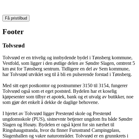
Få pristilbud
Footer
Tolvsrød
Tolvsrød er en trivelig og innbydende bydel i Tønsberg kommune,
Vestfold, som ligger i den østlige delen av Søndre Slagen, omtrent 5
km øst for Tønsberg sentrum. Tidligere en del av Sem kommune,
har Tolvsrød utviklet seg til å bli en pulserende forstad i Tønsberg.
Med sitt eget postkontor og postnummer 3150 til 3154, fungerer
Tolvsrød også som et eget poststed. Bydelen har et koselig
kjøpesenter som tilbyr et apotek, bank og et utvalg av butikker, noe
som gjør det enkelt å dekke de daglige behovene.
I hjertet av Tolvsrød ligger Presterød skole og Presterød
ungdomsskole (PUS), sistnevnte betjener ungdom fra både Søndre
Slagen og Husøy. Bydelen er også kjent for sin nærhet til
Ringshaugstranda, hvor du finner Furustrand Campingplass,
Slagenhallen og vakre naturområder. Tolvsrød er en grunnkrets i