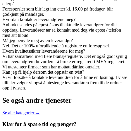
etterpå.
Forespørsler som blir lagt inn etter kl. 16.00 på fredager, blir
godkjent på mandager.
Hvordan kontakter leverandørene meg?
Anbudet sendes på epost / sms til aktuelle leverandører for ditt
oppdrag. Leverandører tar så kontakt med deg via epost / telefon
med sitt tilbud.
Må jeg benytte meg av en leverandør?
Nei. Det er 100% uforpliktende å registrere en forespørsel.
Hvem kvalitetssikrer leverandørene for meg?
Vi har samarbeid med flere bransjeregistere. Det er også godt synlig
om leverandøren du vurderer å bruke er registrert i MVA registeret.
Vi utestenger firmaer som har mottatt dårlige omtaler.
Kan jeg få hjelp dersom det oppstår en tvist?
Vi vil forsøke å kontakte leverandøren for å finne en løsning. I visse
tilfeller velger vi også å utestenge leverandøren frem til de ordner
opp i tvisten.
Se også andre tjenester
Se alle kategorier →
Klar for å spare
tid og penger?