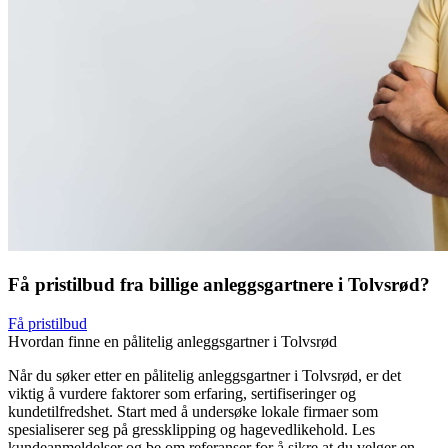
Få pristilbud fra billige anleggsgartnere i Tolvsrød?
Få pristilbud
Hvordan finne en pålitelig anleggsgartner i Tolvsrød
Når du søker etter en pålitelig anleggsgartner i Tolvsrød, er det
viktig å vurdere faktorer som erfaring, sertifiseringer og
kundetilfredshet. Start med å undersøke lokale firmaer som
spesialiserer seg på gressklipping og hagevedlikehold. Les
kundeanmeldelser og be om referanser for å sikre at du velger en