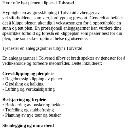
Hvor ofte bør plenen klippes i Tolvsrød
Hyppigheten av gressklipping i Tolvsrød avhenger av
vekstforholdene, som vær, jordtype og gressort. Generelt anbefales
det å klippe plenen ukentlig i vekstsesongen for å opprettholde en
sunn og tett plen. En profesjonell anleggsgartner kan vurdere dine
spesifikke forhold og foreslå en klippeplan som passer best for din
plen, noe som sikrer optimal helse og utseende.
Tjenester en anleggsgartner tilbyr i Tolvsrød
En anleggsgartner i Tolvsrød tilbyr et bredt spekter av tjenester for å
vedlikeholde og forbedre uteområder. Dette inkluderer:
Gressklipping og plenpleie
• Regelmessig klipping av plener
• Gjødsling og kalking
• Lufting og vertikalskjæring
Beskjæring og trepleie
• Beskjæring av busker og hekker
• Trefelling og stubbefresing
• Planting av nye trær og busker
Steinlegging og murarbeid