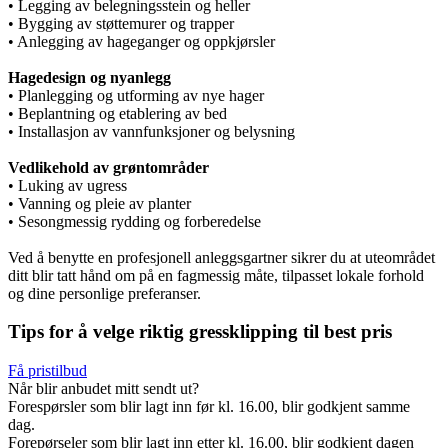
• Legging av belegningsstein og heller
• Bygging av støttemurer og trapper
• Anlegging av hageganger og oppkjørsler
Hagedesign og nyanlegg
• Planlegging og utforming av nye hager
• Beplantning og etablering av bed
• Installasjon av vannfunksjoner og belysning
Vedlikehold av grøntområder
• Luking av ugress
• Vanning og pleie av planter
• Sesongmessig rydding og forberedelse
Ved å benytte en profesjonell anleggsgartner sikrer du at uteområdet
ditt blir tatt hånd om på en fagmessig måte, tilpasset lokale forhold
og dine personlige preferanser.
Tips for å velge riktig gressklipping til best pris
Få pristilbud
Når blir anbudet mitt sendt ut?
Forespørsler som blir lagt inn før kl. 16.00, blir godkjent samme
dag.
Forepørseler som blir lagt inn etter kl. 16.00, blir godkjent dagen