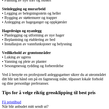
• Planting av nye trær og busker
Steinlegging og murarbeid
• Legging av belegningsstein og heller
• Bygging av støttemurer og trapper
• Anlegging av hageganger og oppkjørsler
Hagedesign og nyanlegg
• Planlegging og utforming av nye hager
• Beplantning og etablering av bed
• Installasjon av vannfunksjoner og belysning
Vedlikehold av grøntområder
• Luking av ugress
• Vanning og pleie av planter
• Sesongmessig rydding og forberedelse
Ved å benytte en profesjonell anleggsgartner sikrer du at uteområdet
ditt blir tatt hånd om på en fagmessig måte, tilpasset lokale forhold
og dine personlige preferanser.
Tips for å velge riktig gressklipping til best pris
Få pristilbud
Når blir anbudet mitt sendt ut?