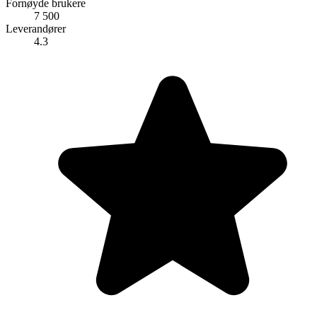
Fornøyde brukere
7 500
Leverandører
4.3