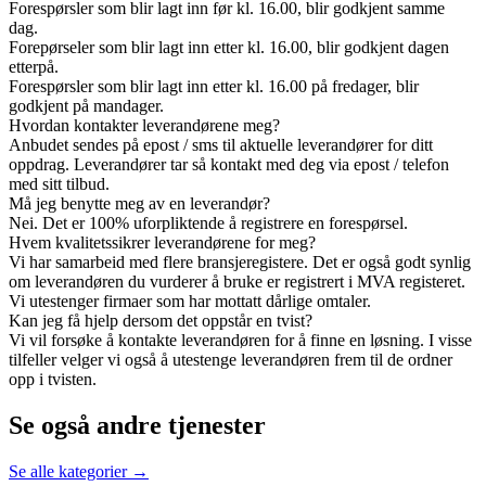
Forespørsler som blir lagt inn før kl. 16.00, blir godkjent samme
dag.
Forepørseler som blir lagt inn etter kl. 16.00, blir godkjent dagen
etterpå.
Forespørsler som blir lagt inn etter kl. 16.00 på fredager, blir
godkjent på mandager.
Hvordan kontakter leverandørene meg?
Anbudet sendes på epost / sms til aktuelle leverandører for ditt
oppdrag. Leverandører tar så kontakt med deg via epost / telefon
med sitt tilbud.
Må jeg benytte meg av en leverandør?
Nei. Det er 100% uforpliktende å registrere en forespørsel.
Hvem kvalitetssikrer leverandørene for meg?
Vi har samarbeid med flere bransjeregistere. Det er også godt synlig
om leverandøren du vurderer å bruke er registrert i MVA registeret.
Vi utestenger firmaer som har mottatt dårlige omtaler.
Kan jeg få hjelp dersom det oppstår en tvist?
Vi vil forsøke å kontakte leverandøren for å finne en løsning. I visse
tilfeller velger vi også å utestenge leverandøren frem til de ordner
opp i tvisten.
Se også andre tjenester
Se alle kategorier →