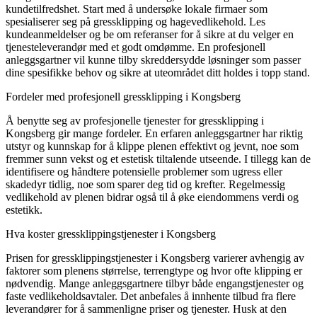
kundetilfredshet. Start med å undersøke lokale firmaer som
spesialiserer seg på gressklipping og hagevedlikehold. Les
kundeanmeldelser og be om referanser for å sikre at du velger en
tjenesteleverandør med et godt omdømme. En profesjonell
anleggsgartner vil kunne tilby skreddersydde løsninger som passer
dine spesifikke behov og sikre at uteområdet ditt holdes i topp stand.
Fordeler med profesjonell gressklipping i Kongsberg
Å benytte seg av profesjonelle tjenester for gressklipping i
Kongsberg gir mange fordeler. En erfaren anleggsgartner har riktig
utstyr og kunnskap for å klippe plenen effektivt og jevnt, noe som
fremmer sunn vekst og et estetisk tiltalende utseende. I tillegg kan de
identifisere og håndtere potensielle problemer som ugress eller
skadedyr tidlig, noe som sparer deg tid og krefter. Regelmessig
vedlikehold av plenen bidrar også til å øke eiendommens verdi og
estetikk.
Hva koster gressklippingstjenester i Kongsberg
Prisen for gressklippingstjenester i Kongsberg varierer avhengig av
faktorer som plenens størrelse, terrengtype og hvor ofte klipping er
nødvendig. Mange anleggsgartnere tilbyr både engangstjenester og
faste vedlikeholdsavtaler. Det anbefales å innhente tilbud fra flere
leverandører for å sammenligne priser og tjenester. Husk at den