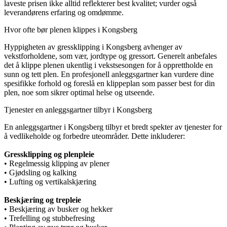
laveste prisen ikke alltid reflekterer best kvalitet; vurder også
leverandørens erfaring og omdømme.
Hvor ofte bør plenen klippes i Kongsberg
Hyppigheten av gressklipping i Kongsberg avhenger av
vekstforholdene, som vær, jordtype og gressort. Generelt anbefales
det å klippe plenen ukentlig i vekstsesongen for å opprettholde en
sunn og tett plen. En profesjonell anleggsgartner kan vurdere dine
spesifikke forhold og foreslå en klippeplan som passer best for din
plen, noe som sikrer optimal helse og utseende.
Tjenester en anleggsgartner tilbyr i Kongsberg
En anleggsgartner i Kongsberg tilbyr et bredt spekter av tjenester for
å vedlikeholde og forbedre uteområder. Dette inkluderer:
Gressklipping og plenpleie
• Regelmessig klipping av plener
• Gjødsling og kalking
• Lufting og vertikalskjæring
Beskjæring og trepleie
• Beskjæring av busker og hekker
• Trefelling og stubbefresing