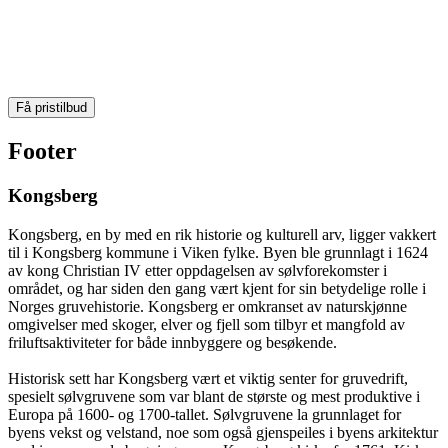
Få pristilbud
Footer
Kongsberg
Kongsberg, en by med en rik historie og kulturell arv, ligger vakkert
til i Kongsberg kommune i Viken fylke. Byen ble grunnlagt i 1624
av kong Christian IV etter oppdagelsen av sølvforekomster i
området, og har siden den gang vært kjent for sin betydelige rolle i
Norges gruvehistorie. Kongsberg er omkranset av naturskjønne
omgivelser med skoger, elver og fjell som tilbyr et mangfold av
friluftsaktiviteter for både innbyggere og besøkende.
Historisk sett har Kongsberg vært et viktig senter for gruvedrift,
spesielt sølvgruvene som var blant de største og mest produktive i
Europa på 1600- og 1700-tallet. Sølvgruvene la grunnlaget for
byens vekst og velstand, noe som også gjenspeiles i byens arkitektur