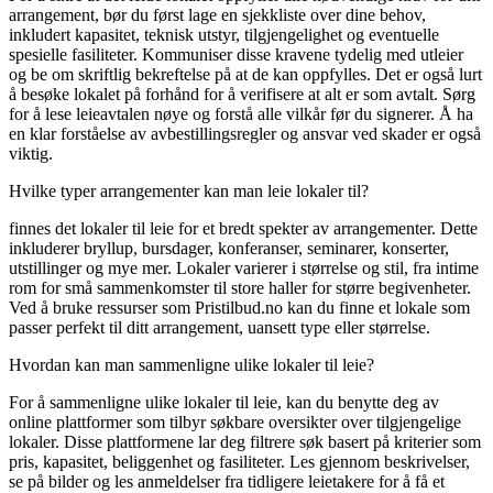
arrangement, bør du først lage en sjekkliste over dine behov,
inkludert kapasitet, teknisk utstyr, tilgjengelighet og eventuelle
spesielle fasiliteter. Kommuniser disse kravene tydelig med utleier
og be om skriftlig bekreftelse på at de kan oppfylles. Det er også lurt
å besøke lokalet på forhånd for å verifisere at alt er som avtalt. Sørg
for å lese leieavtalen nøye og forstå alle vilkår før du signerer. Å ha
en klar forståelse av avbestillingsregler og ansvar ved skader er også
viktig.
Hvilke typer arrangementer kan man leie lokaler til?
finnes det lokaler til leie for et bredt spekter av arrangementer. Dette
inkluderer bryllup, bursdager, konferanser, seminarer, konserter,
utstillinger og mye mer. Lokaler varierer i størrelse og stil, fra intime
rom for små sammenkomster til store haller for større begivenheter.
Ved å bruke ressurser som Pristilbud.no kan du finne et lokale som
passer perfekt til ditt arrangement, uansett type eller størrelse.
Hvordan kan man sammenligne ulike lokaler til leie?
For å sammenligne ulike lokaler til leie, kan du benytte deg av
online plattformer som tilbyr søkbare oversikter over tilgjengelige
lokaler. Disse plattformene lar deg filtrere søk basert på kriterier som
pris, kapasitet, beliggenhet og fasiliteter. Les gjennom beskrivelser,
se på bilder og les anmeldelser fra tidligere leietakere for å få et