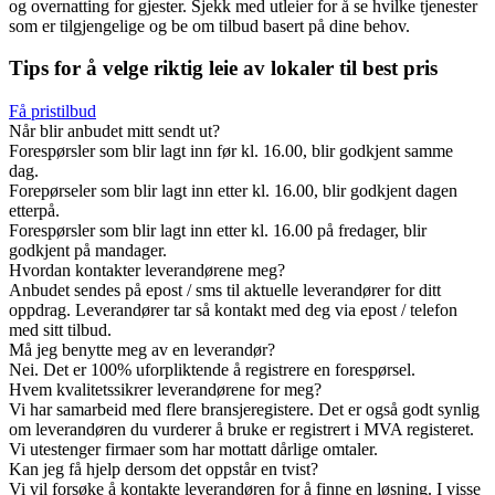
og overnatting for gjester. Sjekk med utleier for å se hvilke tjenester
som er tilgjengelige og be om tilbud basert på dine behov.
Tips for å velge riktig leie av lokaler til best pris
Få pristilbud
Når blir anbudet mitt sendt ut?
Forespørsler som blir lagt inn før kl. 16.00, blir godkjent samme
dag.
Forepørseler som blir lagt inn etter kl. 16.00, blir godkjent dagen
etterpå.
Forespørsler som blir lagt inn etter kl. 16.00 på fredager, blir
godkjent på mandager.
Hvordan kontakter leverandørene meg?
Anbudet sendes på epost / sms til aktuelle leverandører for ditt
oppdrag. Leverandører tar så kontakt med deg via epost / telefon
med sitt tilbud.
Må jeg benytte meg av en leverandør?
Nei. Det er 100% uforpliktende å registrere en forespørsel.
Hvem kvalitetssikrer leverandørene for meg?
Vi har samarbeid med flere bransjeregistere. Det er også godt synlig
om leverandøren du vurderer å bruke er registrert i MVA registeret.
Vi utestenger firmaer som har mottatt dårlige omtaler.
Kan jeg få hjelp dersom det oppstår en tvist?
Vi vil forsøke å kontakte leverandøren for å finne en løsning. I visse