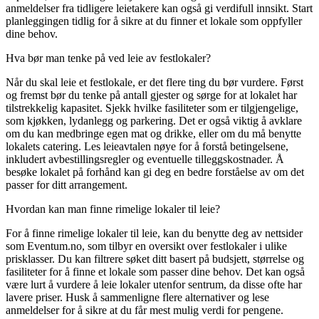
anmeldelser fra tidligere leietakere kan også gi verdifull innsikt. Start
planleggingen tidlig for å sikre at du finner et lokale som oppfyller
dine behov.
Hva bør man tenke på ved leie av festlokaler?
Når du skal leie et festlokale, er det flere ting du bør vurdere. Først
og fremst bør du tenke på antall gjester og sørge for at lokalet har
tilstrekkelig kapasitet. Sjekk hvilke fasiliteter som er tilgjengelige,
som kjøkken, lydanlegg og parkering. Det er også viktig å avklare
om du kan medbringe egen mat og drikke, eller om du må benytte
lokalets catering. Les leieavtalen nøye for å forstå betingelsene,
inkludert avbestillingsregler og eventuelle tilleggskostnader. Å
besøke lokalet på forhånd kan gi deg en bedre forståelse av om det
passer for ditt arrangement.
Hvordan kan man finne rimelige lokaler til leie?
For å finne rimelige lokaler til leie, kan du benytte deg av nettsider
som Eventum.no, som tilbyr en oversikt over festlokaler i ulike
prisklasser. Du kan filtrere søket ditt basert på budsjett, størrelse og
fasiliteter for å finne et lokale som passer dine behov. Det kan også
være lurt å vurdere å leie lokaler utenfor sentrum, da disse ofte har
lavere priser. Husk å sammenligne flere alternativer og lese
anmeldelser for å sikre at du får mest mulig verdi for pengene.