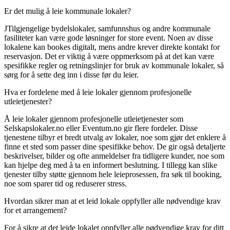
Er det mulig å leie kommunale lokaler?
JTilgjengelige bydelslokaler, samfunnshus og andre kommunale
fasiliteter kan være gode løsninger for store event. Noen av disse
lokalene kan bookes digitalt, mens andre krever direkte kontakt for
reservasjon. Det er viktig å være oppmerksom på at det kan være
spesifikke regler og retningslinjer for bruk av kommunale lokaler, så
sørg for å sette deg inn i disse før du leier.
Hva er fordelene med å leie lokaler gjennom profesjonelle
utleietjenester?
Å leie lokaler gjennom profesjonelle utleietjenester som
Selskapslokaler.no eller Eventum.no gir flere fordeler. Disse
tjenestene tilbyr et bredt utvalg av lokaler, noe som gjør det enklere å
finne et sted som passer dine spesifikke behov. De gir også detaljerte
beskrivelser, bilder og ofte anmeldelser fra tidligere kunder, noe som
kan hjelpe deg med å ta en informert beslutning. I tillegg kan slike
tjenester tilby støtte gjennom hele leieprosessen, fra søk til booking,
noe som sparer tid og reduserer stress.
Hvordan sikrer man at et leid lokale oppfyller alle nødvendige krav
for et arrangement?
For å sikre at det leide lokalet oppfyller alle nødvendige krav for ditt