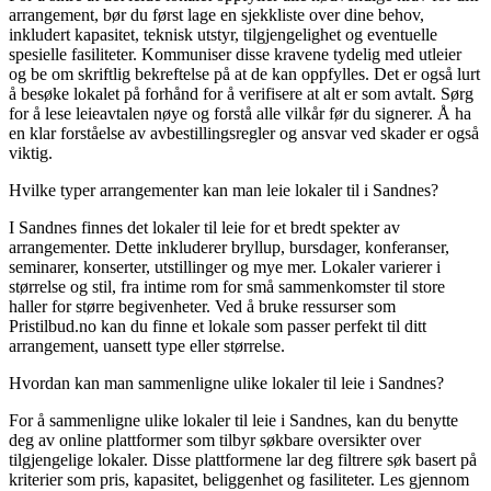
arrangement, bør du først lage en sjekkliste over dine behov,
inkludert kapasitet, teknisk utstyr, tilgjengelighet og eventuelle
spesielle fasiliteter. Kommuniser disse kravene tydelig med utleier
og be om skriftlig bekreftelse på at de kan oppfylles. Det er også lurt
å besøke lokalet på forhånd for å verifisere at alt er som avtalt. Sørg
for å lese leieavtalen nøye og forstå alle vilkår før du signerer. Å ha
en klar forståelse av avbestillingsregler og ansvar ved skader er også
viktig.
Hvilke typer arrangementer kan man leie lokaler til i Sandnes?
I Sandnes finnes det lokaler til leie for et bredt spekter av
arrangementer. Dette inkluderer bryllup, bursdager, konferanser,
seminarer, konserter, utstillinger og mye mer. Lokaler varierer i
størrelse og stil, fra intime rom for små sammenkomster til store
haller for større begivenheter. Ved å bruke ressurser som
Pristilbud.no kan du finne et lokale som passer perfekt til ditt
arrangement, uansett type eller størrelse.
Hvordan kan man sammenligne ulike lokaler til leie i Sandnes?
For å sammenligne ulike lokaler til leie i Sandnes, kan du benytte
deg av online plattformer som tilbyr søkbare oversikter over
tilgjengelige lokaler. Disse plattformene lar deg filtrere søk basert på
kriterier som pris, kapasitet, beliggenhet og fasiliteter. Les gjennom