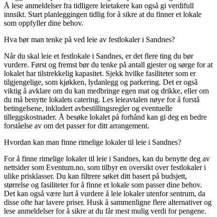
Å lese anmeldelser fra tidligere leietakere kan også gi verdifull
innsikt. Start planleggingen tidlig for å sikre at du finner et lokale
som oppfyller dine behov.
Hva bør man tenke på ved leie av festlokaler i Sandnes?
Når du skal leie et festlokale i Sandnes, er det flere ting du bør
vurdere. Først og fremst bør du tenke på antall gjester og sørge for at
lokalet har tilstrekkelig kapasitet. Sjekk hvilke fasiliteter som er
tilgjengelige, som kjøkken, lydanlegg og parkering. Det er også
viktig å avklare om du kan medbringe egen mat og drikke, eller om
du må benytte lokalets catering. Les leieavtalen nøye for å forstå
betingelsene, inkludert avbestillingsregler og eventuelle
tilleggskostnader. Å besøke lokalet på forhånd kan gi deg en bedre
forståelse av om det passer for ditt arrangement.
Hvordan kan man finne rimelige lokaler til leie i Sandnes?
For å finne rimelige lokaler til leie i Sandnes, kan du benytte deg av
nettsider som Eventum.no, som tilbyr en oversikt over festlokaler i
ulike prisklasser. Du kan filtrere søket ditt basert på budsjett,
størrelse og fasiliteter for å finne et lokale som passer dine behov.
Det kan også være lurt å vurdere å leie lokaler utenfor sentrum, da
disse ofte har lavere priser. Husk å sammenligne flere alternativer og
lese anmeldelser for å sikre at du får mest mulig verdi for pengene.