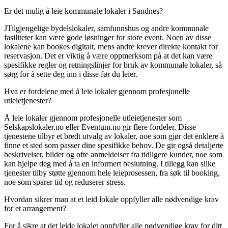
Er det mulig å leie kommunale lokaler i Sandnes?
JTilgjengelige bydelslokaler, samfunnshus og andre kommunale
fasiliteter kan være gode løsninger for store event. Noen av disse
lokalene kan bookes digitalt, mens andre krever direkte kontakt for
reservasjon. Det er viktig å være oppmerksom på at det kan være
spesifikke regler og retningslinjer for bruk av kommunale lokaler, så
sørg for å sette deg inn i disse før du leier.
Hva er fordelene med å leie lokaler gjennom profesjonelle
utleietjenester?
Å leie lokaler gjennom profesjonelle utleietjenester som
Selskapslokaler.no eller Eventum.no gir flere fordeler. Disse
tjenestene tilbyr et bredt utvalg av lokaler, noe som gjør det enklere å
finne et sted som passer dine spesifikke behov. De gir også detaljerte
beskrivelser, bilder og ofte anmeldelser fra tidligere kunder, noe som
kan hjelpe deg med å ta en informert beslutning. I tillegg kan slike
tjenester tilby støtte gjennom hele leieprosessen, fra søk til booking,
noe som sparer tid og reduserer stress.
Hvordan sikrer man at et leid lokale oppfyller alle nødvendige krav
for et arrangement?
For å sikre at det leide lokalet oppfyller alle nødvendige krav for ditt