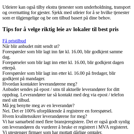
Utleiere kan også tilby ekstra tjenester som underholdning, transport
og overnatting for gjester. Sjekk med utleier for å se hvilke tjenester
som er tilgjengelige og be om tilbud basert på dine behov.
Tips for å velge riktig leie av lokaler til best pris
Få pristilbud
Når blir anbudet mitt sendt ut?
Forespørsler som blir lagt inn før kl. 16.00, blir godkjent samme
dag.
Forepørseler som blir lagt inn etter kl. 16.00, blir godkjent dagen
etterpå.
Forespørsler som blir lagt inn etter kl. 16.00 på fredager, blir
godkjent på mandager.
Hvordan kontakter leverandørene meg?
Anbudet sendes på epost / sms til aktuelle leverandører for ditt
oppdrag. Leverandører tar så kontakt med deg via epost / telefon
med sitt tilbud.
Må jeg benytte meg av en leverandør?
Nei. Det er 100% uforpliktende å registrere en forespørsel.
Hvem kvalitetssikrer leverandørene for meg?
Vi har samarbeid med flere bransjeregistere. Det er også godt synlig
om leverandøren du vurderer å bruke er registrert i MVA registeret.
Vi utestenger firmaer som har mottatt dårlige omtaler.