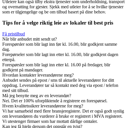
Utleiere kan også tilby ekstra tjenester som underholdning, transport
og overnatting for gjester. Sjekk med utleier for å se hvilke tjenester
som er tilgjengelige og be om tilbud basert på dine behov.
Tips for å velge riktig leie av lokaler til best pris
Få pristilbud
Når blir anbudet mitt sendt ut?
Forespørsler som blir lagt inn før kl. 16.00, blir godkjent samme
dag.
Forepørseler som blir lagt inn etter kl. 16.00, blir godkjent dagen
etterpå.
Forespørsler som blir lagt inn etter kl. 16.00 på fredager, blir
godkjent på mandager.
Hvordan kontakter leverandørene meg?
Anbudet sendes på epost / sms til aktuelle leverandører for ditt
oppdrag. Leverandører tar så kontakt med deg via epost / telefon
med sitt tilbud.
Må jeg benytte meg av en leverandør?
Nei. Det er 100% uforpliktende å registrere en forespørsel.
Hvem kvalitetssikrer leverandørene for meg?
Vi har samarbeid med flere bransjeregistere. Det er også godt synlig
om leverandøren du vurderer å bruke er registrert i MVA registeret.
Vi utestenger firmaer som har mottatt dårlige omtaler.
Kan jeg få hjelp dersom det oppstår en tvist?