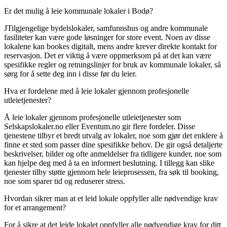
Er det mulig å leie kommunale lokaler i Bodø?
JTilgjengelige bydelslokaler, samfunnshus og andre kommunale
fasiliteter kan være gode løsninger for store event. Noen av disse
lokalene kan bookes digitalt, mens andre krever direkte kontakt for
reservasjon. Det er viktig å være oppmerksom på at det kan være
spesifikke regler og retningslinjer for bruk av kommunale lokaler, så
sørg for å sette deg inn i disse før du leier.
Hva er fordelene med å leie lokaler gjennom profesjonelle
utleietjenester?
Å leie lokaler gjennom profesjonelle utleietjenester som
Selskapslokaler.no eller Eventum.no gir flere fordeler. Disse
tjenestene tilbyr et bredt utvalg av lokaler, noe som gjør det enklere å
finne et sted som passer dine spesifikke behov. De gir også detaljerte
beskrivelser, bilder og ofte anmeldelser fra tidligere kunder, noe som
kan hjelpe deg med å ta en informert beslutning. I tillegg kan slike
tjenester tilby støtte gjennom hele leieprosessen, fra søk til booking,
noe som sparer tid og reduserer stress.
Hvordan sikrer man at et leid lokale oppfyller alle nødvendige krav
for et arrangement?
For å sikre at det leide lokalet oppfyller alle nødvendige krav for ditt