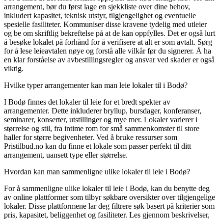
arrangement, bør du først lage en sjekkliste over dine behov,
inkludert kapasitet, teknisk utstyr, tilgjengelighet og eventuelle
spesielle fasiliteter. Kommuniser disse kravene tydelig med utleier
og be om skriftlig bekreftelse på at de kan oppfylles. Det er også lurt
å besøke lokalet på forhånd for å verifisere at alt er som avtalt. Sørg
for å lese leieavtalen nøye og forstå alle vilkår før du signerer. Å ha
en klar forståelse av avbestillingsregler og ansvar ved skader er også
viktig.
Hvilke typer arrangementer kan man leie lokaler til i Bodø?
I Bodø finnes det lokaler til leie for et bredt spekter av
arrangementer. Dette inkluderer bryllup, bursdager, konferanser,
seminarer, konserter, utstillinger og mye mer. Lokaler varierer i
størrelse og stil, fra intime rom for små sammenkomster til store
haller for større begivenheter. Ved å bruke ressurser som
Pristilbud.no kan du finne et lokale som passer perfekt til ditt
arrangement, uansett type eller størrelse.
Hvordan kan man sammenligne ulike lokaler til leie i Bodø?
For å sammenligne ulike lokaler til leie i Bodø, kan du benytte deg
av online plattformer som tilbyr søkbare oversikter over tilgjengelige
lokaler. Disse plattformene lar deg filtrere søk basert på kriterier som
pris, kapasitet, beliggenhet og fasiliteter. Les gjennom beskrivelser,