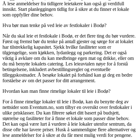
Å lese anmeldelser fra tidligere leietakere kan også gi verdifull
innsikt. Start planleggingen tidlig for å sikre at du finner et lokale
som oppfyller dine behov.
Hva bør man tenke på ved leie av festlokaler i Bodø?
Når du skal leie et festlokale i Bodø, er det flere ting du bør vurdere.
Først og fremst bør du tenke på antall gjester og sørge for at lokalet
har tilstrekkelig kapasitet. Sjekk hvilke fasiliteter som er
tilgjengelige, som kjøkken, lydanlegg og parkering. Det er også
viktig å avklare om du kan medbringe egen mat og drikke, eller om
du må benytte lokalets catering. Les leieavtalen nøye for å forstå
betingelsene, inkludert avbestillingsregler og eventuelle
tilleggskostnader. Å besøke lokalet på forhånd kan gi deg en bedre
forståelse av om det passer for ditt arrangement.
Hvordan kan man finne rimelige lokaler til leie i Bodø?
For å finne rimelige lokaler til leie i Bodø, kan du benytte deg av
nettsider som Eventum.no, som tilbyr en oversikt over festlokaler i
ulike prisklasser. Du kan filtrere søket ditt basert på budsjett,
størrelse og fasiliteter for å finne et lokale som passer dine behov.
Det kan også være lurt å vurdere å leie lokaler utenfor sentrum, da
disse ofte har lavere priser. Husk å sammenligne flere alternativer og
lese anmeldelser for å sikre at du får mest mulig verdi for pengene.