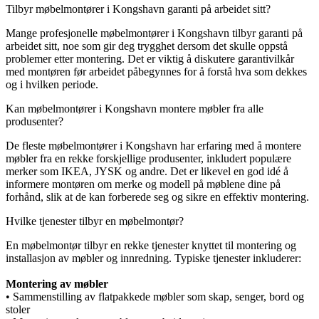
Tilbyr møbelmontører i Kongshavn garanti på arbeidet sitt?
Mange profesjonelle møbelmontører i Kongshavn tilbyr garanti på
arbeidet sitt, noe som gir deg trygghet dersom det skulle oppstå
problemer etter montering. Det er viktig å diskutere garantivilkår
med montøren før arbeidet påbegynnes for å forstå hva som dekkes
og i hvilken periode.
Kan møbelmontører i Kongshavn montere møbler fra alle
produsenter?
De fleste møbelmontører i Kongshavn har erfaring med å montere
møbler fra en rekke forskjellige produsenter, inkludert populære
merker som IKEA, JYSK og andre. Det er likevel en god idé å
informere montøren om merke og modell på møblene dine på
forhånd, slik at de kan forberede seg og sikre en effektiv montering.
Hvilke tjenester tilbyr en møbelmontør?
En møbelmontør tilbyr en rekke tjenester knyttet til montering og
installasjon av møbler og innredning. Typiske tjenester inkluderer:
Montering av møbler
• Sammenstilling av flatpakkede møbler som skap, senger, bord og
stoler