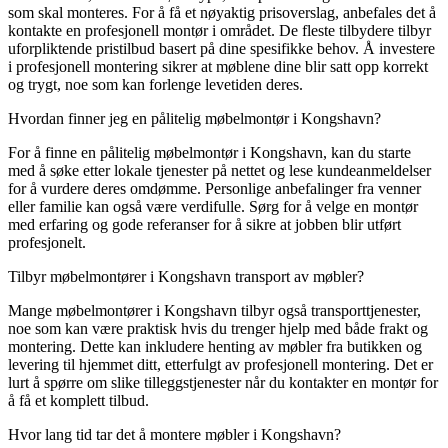
som skal monteres. For å få et nøyaktig prisoverslag, anbefales det å
kontakte en profesjonell montør i området. De fleste tilbydere tilbyr
uforpliktende pristilbud basert på dine spesifikke behov. Å investere
i profesjonell montering sikrer at møblene dine blir satt opp korrekt
og trygt, noe som kan forlenge levetiden deres.
Hvordan finner jeg en pålitelig møbelmontør i Kongshavn?
For å finne en pålitelig møbelmontør i Kongshavn, kan du starte
med å søke etter lokale tjenester på nettet og lese kundeanmeldelser
for å vurdere deres omdømme. Personlige anbefalinger fra venner
eller familie kan også være verdifulle. Sørg for å velge en montør
med erfaring og gode referanser for å sikre at jobben blir utført
profesjonelt.
Tilbyr møbelmontører i Kongshavn transport av møbler?
Mange møbelmontører i Kongshavn tilbyr også transporttjenester,
noe som kan være praktisk hvis du trenger hjelp med både frakt og
montering. Dette kan inkludere henting av møbler fra butikken og
levering til hjemmet ditt, etterfulgt av profesjonell montering. Det er
lurt å spørre om slike tilleggstjenester når du kontakter en montør for
å få et komplett tilbud.
Hvor lang tid tar det å montere møbler i Kongshavn?