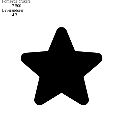
Fornøyde brukere
7 500
Leverandører
4.3