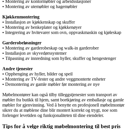
• Montering av kontormøbler og arbeidsstasjoner
• Montering av utemøbler og hagemøbler
Kjøkkenmontering
• Installasjon av kjøkkenskap og skuffer
• Montering av benkeplater og kjøkkenøyer
• Integrering av hvitevarer som ovn, oppvaskmaskin og kjøleskap
Garderobeløsninger
• Montering av garderobeskap og walk-in garderober
• Installasjon av skyvedørssystemer
• Tilpasning av innredning som hyller, skuffer og hengestenger
Andre tjenester
• Opphenging av hyller, bilder og speil
• Montering av TV-fester og andre veggmonterte enheter
• Demontering av gamle møbler før montering av nye
Møbelmontører kan også tilby tilleggstjenester som transport av
møbler fra butikk til hjem, samt bortkjøring av emballasje og gamle
møbler for gjenvinning. Ved å benytte en profesjonell møbelmontør
sikrer du at møblene dine blir montert korrekt og trygt, noe som
forlenger levetiden og funksjonaliteten til dine eiendeler.
Tips for å velge riktig møbelmontering til best pris