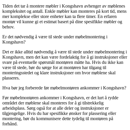
Tiden det tar å montere møbler i Kongshavn avhenger av møblenes
kompleksitet og antall. Enkle møbler kan monteres på kort tid, mens
mer komplekse eller store enheter kan ta flere timer. En erfaren
montør vil kunne gi et estimat basert på dine spesifikke møbler og
behov.
Er det nødvendig å være til stede under møbelmontering i
Kongshavn?
Det er ikke alltid nødvendig å være til stede under møbelmontering i
Kongshavn, men det kan være fordelaktig for å gi instruksjoner eller
svare på eventuelle spørsmål montøren måtte ha. Hvis du ikke kan
være til stede, bør du sørge for at montøren har tilgang til
monteringsstedet og klare instruksjoner om hvor møblene skal
plasseres.
Hva bør jeg forberede før møbelmontøren ankommer i Kongshavn?
Før møbelmontøren ankommer i Kongshavn, er det lurt å rydde
området der møblene skal monteres for å gi tilstrekkelig
arbeidsplass. Sørg også for at alle deler og instruksjoner er
tilgjengelige. Hvis du har spesifikke ønsker for plassering eller
montering, bør du kommunisere dette tydelig til montøren på
forhånd.