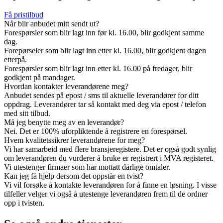
Få pristilbud
Når blir anbudet mitt sendt ut?
Forespørsler som blir lagt inn før kl. 16.00, blir godkjent samme
dag.
Forepørseler som blir lagt inn etter kl. 16.00, blir godkjent dagen
etterpå.
Forespørsler som blir lagt inn etter kl. 16.00 på fredager, blir
godkjent på mandager.
Hvordan kontakter leverandørene meg?
Anbudet sendes på epost / sms til aktuelle leverandører for ditt
oppdrag. Leverandører tar så kontakt med deg via epost / telefon
med sitt tilbud.
Må jeg benytte meg av en leverandør?
Nei. Det er 100% uforpliktende å registrere en forespørsel.
Hvem kvalitetssikrer leverandørene for meg?
Vi har samarbeid med flere bransjeregistere. Det er også godt synlig
om leverandøren du vurderer å bruke er registrert i MVA registeret.
Vi utestenger firmaer som har mottatt dårlige omtaler.
Kan jeg få hjelp dersom det oppstår en tvist?
Vi vil forsøke å kontakte leverandøren for å finne en løsning. I visse
tilfeller velger vi også å utestenge leverandøren frem til de ordner
opp i tvisten.