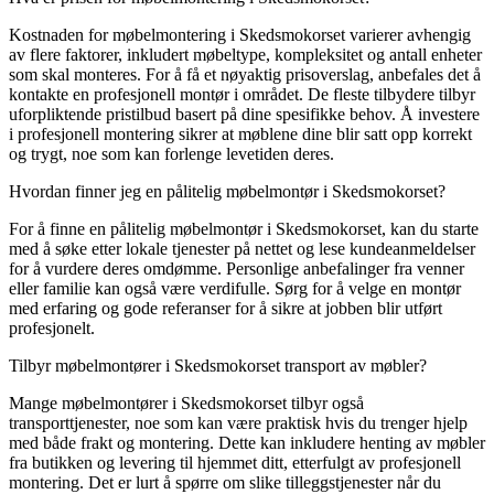
Kostnaden for møbelmontering i Skedsmokorset varierer avhengig
av flere faktorer, inkludert møbeltype, kompleksitet og antall enheter
som skal monteres. For å få et nøyaktig prisoverslag, anbefales det å
kontakte en profesjonell montør i området. De fleste tilbydere tilbyr
uforpliktende pristilbud basert på dine spesifikke behov. Å investere
i profesjonell montering sikrer at møblene dine blir satt opp korrekt
og trygt, noe som kan forlenge levetiden deres.
Hvordan finner jeg en pålitelig møbelmontør i Skedsmokorset?
For å finne en pålitelig møbelmontør i Skedsmokorset, kan du starte
med å søke etter lokale tjenester på nettet og lese kundeanmeldelser
for å vurdere deres omdømme. Personlige anbefalinger fra venner
eller familie kan også være verdifulle. Sørg for å velge en montør
med erfaring og gode referanser for å sikre at jobben blir utført
profesjonelt.
Tilbyr møbelmontører i Skedsmokorset transport av møbler?
Mange møbelmontører i Skedsmokorset tilbyr også
transporttjenester, noe som kan være praktisk hvis du trenger hjelp
med både frakt og montering. Dette kan inkludere henting av møbler
fra butikken og levering til hjemmet ditt, etterfulgt av profesjonell
montering. Det er lurt å spørre om slike tilleggstjenester når du