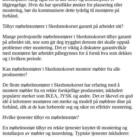
tilgjengelige. Hvis du har spesifikke ønsker for plassering eller
montering, bør du kommunisere dette tydelig til montøren på
forhånd.
Tilbyr møbelmontører i Skedsmokorset garanti på arbeidet sitt?
Mange profesjonelle møbelmontører i Skedsmokorset tilbyr garanti
på arbeidet sitt, noe som gir deg trygghet dersom det skulle oppstå
problemer etter montering. Det er viktig å diskutere garantivilkår
med montøren før arbeidet påbegynnes for å forstå hva som dekkes
og i hvilken periode.
Kan møbelmontører i Skedsmokorset montere møbler fra alle
produsenter?
De fleste møbelmontører i Skedsmokorset har erfaring med å
montere møbler fra en rekke forskjellige produsenter, inkludert
populære merker som IKEA, JYSK og andre. Det er likevel en god
idé å informere montøren om merke og modell på møblene dine på
forhånd, slik at de kan forberede seg og sikre en effektiv montering.
Hvilke tjenester tilbyr en møbelmontør?
En møbelmontør tilbyr en rekke tjenester knyttet til montering og
installasjon av møbler og innredning. Typiske tjenester inkluderer: