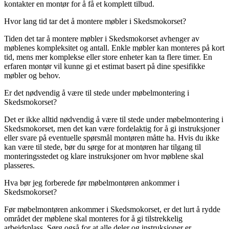
kontakter en montør for å få et komplett tilbud.
Hvor lang tid tar det å montere møbler i Skedsmokorset?
Tiden det tar å montere møbler i Skedsmokorset avhenger av
møblenes kompleksitet og antall. Enkle møbler kan monteres på kort
tid, mens mer komplekse eller store enheter kan ta flere timer. En
erfaren montør vil kunne gi et estimat basert på dine spesifikke
møbler og behov.
Er det nødvendig å være til stede under møbelmontering i
Skedsmokorset?
Det er ikke alltid nødvendig å være til stede under møbelmontering i
Skedsmokorset, men det kan være fordelaktig for å gi instruksjoner
eller svare på eventuelle spørsmål montøren måtte ha. Hvis du ikke
kan være til stede, bør du sørge for at montøren har tilgang til
monteringsstedet og klare instruksjoner om hvor møblene skal
plasseres.
Hva bør jeg forberede før møbelmontøren ankommer i
Skedsmokorset?
Før møbelmontøren ankommer i Skedsmokorset, er det lurt å rydde
området der møblene skal monteres for å gi tilstrekkelig
arbeidsplass. Sørg også for at alle deler og instruksjoner er