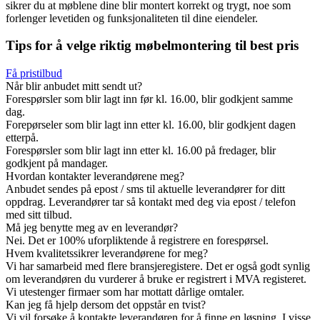
sikrer du at møblene dine blir montert korrekt og trygt, noe som
forlenger levetiden og funksjonaliteten til dine eiendeler.
Tips for å velge riktig møbelmontering til best pris
Få pristilbud
Når blir anbudet mitt sendt ut?
Forespørsler som blir lagt inn før kl. 16.00, blir godkjent samme
dag.
Forepørseler som blir lagt inn etter kl. 16.00, blir godkjent dagen
etterpå.
Forespørsler som blir lagt inn etter kl. 16.00 på fredager, blir
godkjent på mandager.
Hvordan kontakter leverandørene meg?
Anbudet sendes på epost / sms til aktuelle leverandører for ditt
oppdrag. Leverandører tar så kontakt med deg via epost / telefon
med sitt tilbud.
Må jeg benytte meg av en leverandør?
Nei. Det er 100% uforpliktende å registrere en forespørsel.
Hvem kvalitetssikrer leverandørene for meg?
Vi har samarbeid med flere bransjeregistere. Det er også godt synlig
om leverandøren du vurderer å bruke er registrert i MVA registeret.
Vi utestenger firmaer som har mottatt dårlige omtaler.
Kan jeg få hjelp dersom det oppstår en tvist?
Vi vil forsøke å kontakte leverandøren for å finne en løsning. I visse