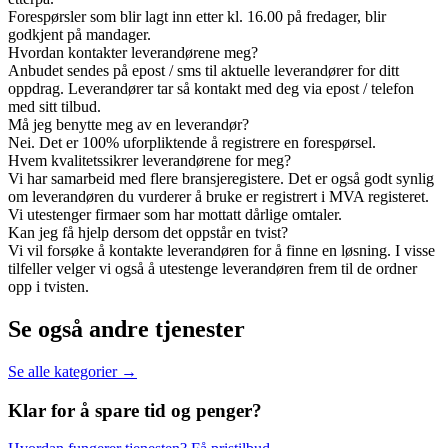
Forespørsler som blir lagt inn etter kl. 16.00 på fredager, blir
godkjent på mandager.
Hvordan kontakter leverandørene meg?
Anbudet sendes på epost / sms til aktuelle leverandører for ditt
oppdrag. Leverandører tar så kontakt med deg via epost / telefon
med sitt tilbud.
Må jeg benytte meg av en leverandør?
Nei. Det er 100% uforpliktende å registrere en forespørsel.
Hvem kvalitetssikrer leverandørene for meg?
Vi har samarbeid med flere bransjeregistere. Det er også godt synlig
om leverandøren du vurderer å bruke er registrert i MVA registeret.
Vi utestenger firmaer som har mottatt dårlige omtaler.
Kan jeg få hjelp dersom det oppstår en tvist?
Vi vil forsøke å kontakte leverandøren for å finne en løsning. I visse
tilfeller velger vi også å utestenge leverandøren frem til de ordner
opp i tvisten.
Se også andre tjenester
Se alle kategorier →
Klar for å spare
tid og penger?