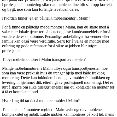
i profesjonell montering sikrer at møblene dine blir satt opp korrekt
og trygt, noe som kan forlenge levetiden deres.
Hvordan finner jeg en pålitelig møbelmontør i Malm?
For å finne en pålitelig møbelmontør i Malm, kan du starte med å
søke etter lokale tjenester på nettet og lese kundeanmeldelser for å
vurdere deres omdømme. Personlige anbefalinger fra venner eller
familie kan også være verdifulle. Sørg for å velge en montør med
erfaring og gode referanser for å sikre at jobben blir utført
profesjonelt.
Tilbyr møbelmontører i Malm transport av møbler?
Mange møbelmontører i Malm tilbyr også transporttjenester, noe
som kan være praktisk hvis du trenger hjelp med både frakt og
montering. Dette kan inkludere henting av møbler fra butikken og
levering til hjemmet ditt, etterfulgt av profesjonell montering. Det er
lurt å spørre om slike tilleggstjenester når du kontakter en montør for
å få et komplett tilbud.
Hvor lang tid tar det å montere møbler i Malm?
Tiden det tar å montere møbler i Malm avhenger av møblenes
kompleksitet og antall. Enkle møbler kan monteres på kort tid, mens