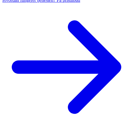
Hvordan fungerer tjenesten?
Få pristilbud