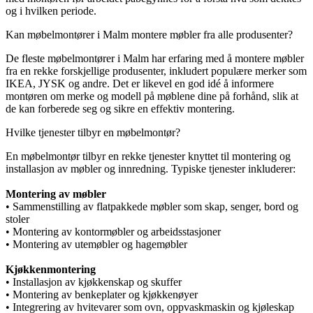
og i hvilken periode.
Kan møbelmontører i Malm montere møbler fra alle produsenter?
De fleste møbelmontører i Malm har erfaring med å montere møbler
fra en rekke forskjellige produsenter, inkludert populære merker som
IKEA, JYSK og andre. Det er likevel en god idé å informere
montøren om merke og modell på møblene dine på forhånd, slik at
de kan forberede seg og sikre en effektiv montering.
Hvilke tjenester tilbyr en møbelmontør?
En møbelmontør tilbyr en rekke tjenester knyttet til montering og
installasjon av møbler og innredning. Typiske tjenester inkluderer:
Montering av møbler
• Sammenstilling av flatpakkede møbler som skap, senger, bord og
stoler
• Montering av kontormøbler og arbeidsstasjoner
• Montering av utemøbler og hagemøbler
Kjøkkenmontering
• Installasjon av kjøkkenskap og skuffer
• Montering av benkeplater og kjøkkenøyer
• Integrering av hvitevarer som ovn, oppvaskmaskin og kjøleskap