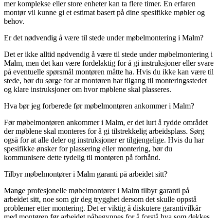
mer komplekse eller store enheter kan ta flere timer. En erfaren
montør vil kunne gi et estimat basert på dine spesifikke møbler og
behov.
Er det nødvendig å være til stede under møbelmontering i Malm?
Det er ikke alltid nødvendig å være til stede under møbelmontering i
Malm, men det kan være fordelaktig for å gi instruksjoner eller svare
på eventuelle spørsmål montøren måtte ha. Hvis du ikke kan være til
stede, bør du sørge for at montøren har tilgang til monteringsstedet
og klare instruksjoner om hvor møblene skal plasseres.
Hva bør jeg forberede før møbelmontøren ankommer i Malm?
Før møbelmontøren ankommer i Malm, er det lurt å rydde området
der møblene skal monteres for å gi tilstrekkelig arbeidsplass. Sørg
også for at alle deler og instruksjoner er tilgjengelige. Hvis du har
spesifikke ønsker for plassering eller montering, bør du
kommunisere dette tydelig til montøren på forhånd.
Tilbyr møbelmontører i Malm garanti på arbeidet sitt?
Mange profesjonelle møbelmontører i Malm tilbyr garanti på
arbeidet sitt, noe som gir deg trygghet dersom det skulle oppstå
problemer etter montering. Det er viktig å diskutere garantivilkår
med montøren før arbeidet påbegynnes for å forstå hva som dekkes