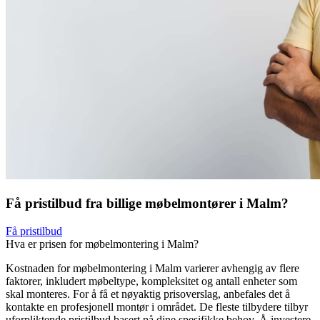
Få pristilbud fra billige møbelmontører i Malm?
Få pristilbud
Hva er prisen for møbelmontering i Malm?
Kostnaden for møbelmontering i Malm varierer avhengig av flere
faktorer, inkludert møbeltype, kompleksitet og antall enheter som
skal monteres. For å få et nøyaktig prisoverslag, anbefales det å
kontakte en profesjonell montør i området. De fleste tilbydere tilbyr
uforpliktende pristilbud basert på dine spesifikke behov. Å investere