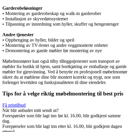
Garderobeløsninger
• Montering av garderobeskap og walk-in garderober
• Installasjon av skyvedørssystemer
• Tilpasning av innredning som hyller, skuffer og hengestenger
Andre tjenester
• Opphenging av hyller, bilder og speil
• Montering av TV-fester og andre veggmonterte enheter
• Demontering av gamle møbler før montering av nye
Møbelmontører kan også tilby tilleggstjenester som transport av
møbler fra butikk til hjem, samt bortkjøring av emballasje og gamle
møbler for gjenvinning. Ved å benytte en profesjonell møbelmontør
sikrer du at møblene dine blir montert korrekt og trygt, noe som
forlenger levetiden og funksjonaliteten til dine eiendeler.
Tips for å velge riktig møbelmontering til best pris
Få pristilbud
Når blir anbudet mitt sendt ut?
Forespørsler som blir lagt inn før kl. 16.00, blir godkjent samme
dag.
Forepørseler som blir lagt inn etter kl. 16.00, blir godkjent dagen
etterpå.