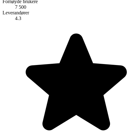
Fornøyde brukere
7 500
Leverandører
4.3