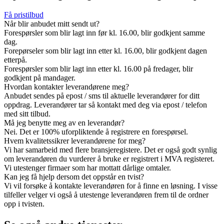
Få pristilbud
Når blir anbudet mitt sendt ut?
Forespørsler som blir lagt inn før kl. 16.00, blir godkjent samme
dag.
Forepørseler som blir lagt inn etter kl. 16.00, blir godkjent dagen
etterpå.
Forespørsler som blir lagt inn etter kl. 16.00 på fredager, blir
godkjent på mandager.
Hvordan kontakter leverandørene meg?
Anbudet sendes på epost / sms til aktuelle leverandører for ditt
oppdrag. Leverandører tar så kontakt med deg via epost / telefon
med sitt tilbud.
Må jeg benytte meg av en leverandør?
Nei. Det er 100% uforpliktende å registrere en forespørsel.
Hvem kvalitetssikrer leverandørene for meg?
Vi har samarbeid med flere bransjeregistere. Det er også godt synlig
om leverandøren du vurderer å bruke er registrert i MVA registeret.
Vi utestenger firmaer som har mottatt dårlige omtaler.
Kan jeg få hjelp dersom det oppstår en tvist?
Vi vil forsøke å kontakte leverandøren for å finne en løsning. I visse
tilfeller velger vi også å utestenge leverandøren frem til de ordner
opp i tvisten.