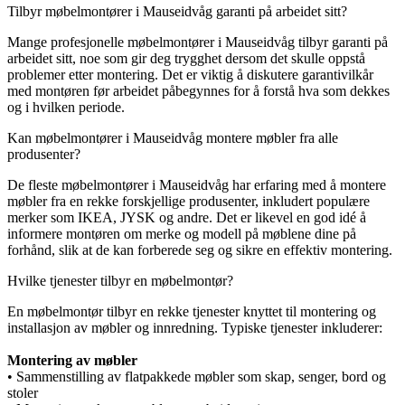
Tilbyr møbelmontører i Mauseidvåg garanti på arbeidet sitt?
Mange profesjonelle møbelmontører i Mauseidvåg tilbyr garanti på
arbeidet sitt, noe som gir deg trygghet dersom det skulle oppstå
problemer etter montering. Det er viktig å diskutere garantivilkår
med montøren før arbeidet påbegynnes for å forstå hva som dekkes
og i hvilken periode.
Kan møbelmontører i Mauseidvåg montere møbler fra alle
produsenter?
De fleste møbelmontører i Mauseidvåg har erfaring med å montere
møbler fra en rekke forskjellige produsenter, inkludert populære
merker som IKEA, JYSK og andre. Det er likevel en god idé å
informere montøren om merke og modell på møblene dine på
forhånd, slik at de kan forberede seg og sikre en effektiv montering.
Hvilke tjenester tilbyr en møbelmontør?
En møbelmontør tilbyr en rekke tjenester knyttet til montering og
installasjon av møbler og innredning. Typiske tjenester inkluderer:
Montering av møbler
• Sammenstilling av flatpakkede møbler som skap, senger, bord og
stoler