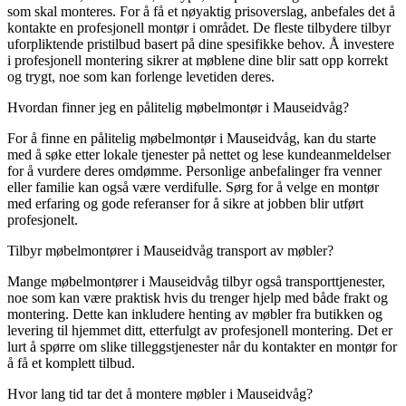
som skal monteres. For å få et nøyaktig prisoverslag, anbefales det å
kontakte en profesjonell montør i området. De fleste tilbydere tilbyr
uforpliktende pristilbud basert på dine spesifikke behov. Å investere
i profesjonell montering sikrer at møblene dine blir satt opp korrekt
og trygt, noe som kan forlenge levetiden deres.
Hvordan finner jeg en pålitelig møbelmontør i Mauseidvåg?
For å finne en pålitelig møbelmontør i Mauseidvåg, kan du starte
med å søke etter lokale tjenester på nettet og lese kundeanmeldelser
for å vurdere deres omdømme. Personlige anbefalinger fra venner
eller familie kan også være verdifulle. Sørg for å velge en montør
med erfaring og gode referanser for å sikre at jobben blir utført
profesjonelt.
Tilbyr møbelmontører i Mauseidvåg transport av møbler?
Mange møbelmontører i Mauseidvåg tilbyr også transporttjenester,
noe som kan være praktisk hvis du trenger hjelp med både frakt og
montering. Dette kan inkludere henting av møbler fra butikken og
levering til hjemmet ditt, etterfulgt av profesjonell montering. Det er
lurt å spørre om slike tilleggstjenester når du kontakter en montør for
å få et komplett tilbud.
Hvor lang tid tar det å montere møbler i Mauseidvåg?