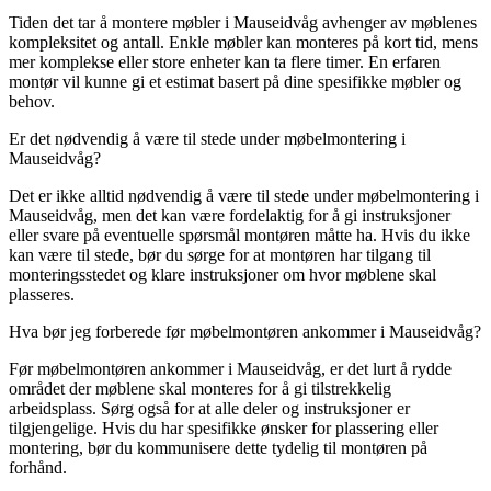
Tiden det tar å montere møbler i Mauseidvåg avhenger av møblenes
kompleksitet og antall. Enkle møbler kan monteres på kort tid, mens
mer komplekse eller store enheter kan ta flere timer. En erfaren
montør vil kunne gi et estimat basert på dine spesifikke møbler og
behov.
Er det nødvendig å være til stede under møbelmontering i
Mauseidvåg?
Det er ikke alltid nødvendig å være til stede under møbelmontering i
Mauseidvåg, men det kan være fordelaktig for å gi instruksjoner
eller svare på eventuelle spørsmål montøren måtte ha. Hvis du ikke
kan være til stede, bør du sørge for at montøren har tilgang til
monteringsstedet og klare instruksjoner om hvor møblene skal
plasseres.
Hva bør jeg forberede før møbelmontøren ankommer i Mauseidvåg?
Før møbelmontøren ankommer i Mauseidvåg, er det lurt å rydde
området der møblene skal monteres for å gi tilstrekkelig
arbeidsplass. Sørg også for at alle deler og instruksjoner er
tilgjengelige. Hvis du har spesifikke ønsker for plassering eller
montering, bør du kommunisere dette tydelig til montøren på
forhånd.