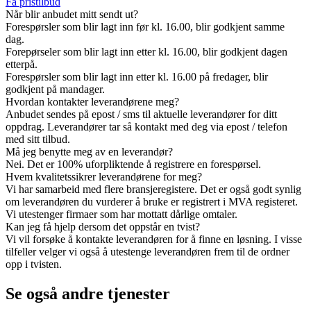
Få pristilbud
Når blir anbudet mitt sendt ut?
Forespørsler som blir lagt inn før kl. 16.00, blir godkjent samme
dag.
Forepørseler som blir lagt inn etter kl. 16.00, blir godkjent dagen
etterpå.
Forespørsler som blir lagt inn etter kl. 16.00 på fredager, blir
godkjent på mandager.
Hvordan kontakter leverandørene meg?
Anbudet sendes på epost / sms til aktuelle leverandører for ditt
oppdrag. Leverandører tar så kontakt med deg via epost / telefon
med sitt tilbud.
Må jeg benytte meg av en leverandør?
Nei. Det er 100% uforpliktende å registrere en forespørsel.
Hvem kvalitetssikrer leverandørene for meg?
Vi har samarbeid med flere bransjeregistere. Det er også godt synlig
om leverandøren du vurderer å bruke er registrert i MVA registeret.
Vi utestenger firmaer som har mottatt dårlige omtaler.
Kan jeg få hjelp dersom det oppstår en tvist?
Vi vil forsøke å kontakte leverandøren for å finne en løsning. I visse
tilfeller velger vi også å utestenge leverandøren frem til de ordner
opp i tvisten.
Se også andre tjenester