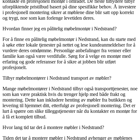
kontakte en profesjonell montør i området. De fleste tilbydere tilbyr
uforpliktende pristilbud basert på dine spesifikke behov. Å investere
i profesjonell montering sikrer at møblene dine blir satt opp korrekt
og trygt, noe som kan forlenge levetiden deres.
Hvordan finner jeg en pålitelig møbelmontør i Nedstrand?
For å finne en pålitelig møbelmontør i Nedstrand, kan du starte med
å søke etter lokale tjenester på nettet og lese kundeanmeldelser for å
vurdere deres omdømme. Personlige anbefalinger fra venner eller
familie kan også være verdifulle. Sørg for å velge en montør med
erfaring og gode referanser for å sikre at jobben blir utført
profesjonelt.
Tilbyr møbelmontører i Nedstrand transport av møbler?
Mange møbelmontører i Nedstrand tilbyr også transporttjenester, noe
som kan være praktisk hvis du trenger hjelp med både frakt og
montering. Dette kan inkludere henting av møbler fra butikken og
levering til hjemmet ditt, etterfulgt av profesjonell montering. Det er
lurt å spørre om slike tilleggstjenester når du kontakter en montør for
å få et komplett tilbud.
Hvor lang tid tar det å montere møbler i Nedstrand?
Tiden det tar å montere møbler i Nedstrand avhenger av møblenes