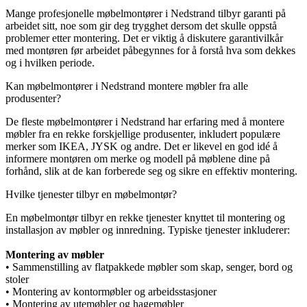
Mange profesjonelle møbelmontører i Nedstrand tilbyr garanti på
arbeidet sitt, noe som gir deg trygghet dersom det skulle oppstå
problemer etter montering. Det er viktig å diskutere garantivilkår
med montøren før arbeidet påbegynnes for å forstå hva som dekkes
og i hvilken periode.
Kan møbelmontører i Nedstrand montere møbler fra alle
produsenter?
De fleste møbelmontører i Nedstrand har erfaring med å montere
møbler fra en rekke forskjellige produsenter, inkludert populære
merker som IKEA, JYSK og andre. Det er likevel en god idé å
informere montøren om merke og modell på møblene dine på
forhånd, slik at de kan forberede seg og sikre en effektiv montering.
Hvilke tjenester tilbyr en møbelmontør?
En møbelmontør tilbyr en rekke tjenester knyttet til montering og
installasjon av møbler og innredning. Typiske tjenester inkluderer:
Montering av møbler
• Sammenstilling av flatpakkede møbler som skap, senger, bord og
stoler
• Montering av kontormøbler og arbeidsstasjoner
• Montering av utemøbler og hagemøbler