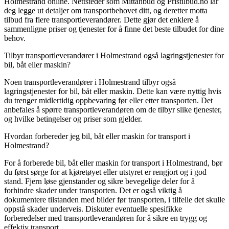
Holmestrand online. Nettsteder som Mittanbud og Pristilbud.no lar
deg legge ut detaljer om transportbehovet ditt, og deretter motta
tilbud fra flere transportleverandører. Dette gjør det enklere å
sammenligne priser og tjenester for å finne det beste tilbudet for dine
behov.
Tilbyr transportleverandører i Holmestrand også lagringstjenester for
bil, båt eller maskin?
Noen transportleverandører i Holmestrand tilbyr også
lagringstjenester for bil, båt eller maskin. Dette kan være nyttig hvis
du trenger midlertidig oppbevaring før eller etter transporten. Det
anbefales å spørre transportleverandøren om de tilbyr slike tjenester,
og hvilke betingelser og priser som gjelder.
Hvordan forbereder jeg bil, båt eller maskin for transport i
Holmestrand?
For å forberede bil, båt eller maskin for transport i Holmestrand, bør
du først sørge for at kjøretøyet eller utstyret er rengjort og i god
stand. Fjern løse gjenstander og sikre bevegelige deler for å
forhindre skader under transporten. Det er også viktig å
dokumentere tilstanden med bilder før transporten, i tilfelle det skulle
oppstå skader underveis. Diskuter eventuelle spesifikke
forberedelser med transportleverandøren for å sikre en trygg og
effektiv transport.