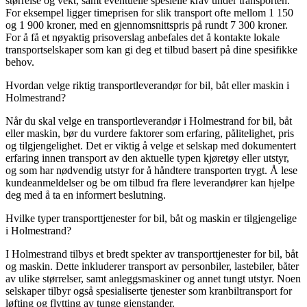
størrelse og vekt, samt eventuelle spesielle krav under transporten.
For eksempel ligger timeprisen for slik transport ofte mellom 1 150
og 1 900 kroner, med en gjennomsnittspris på rundt 7 300 kroner.
For å få et nøyaktig prisoverslag anbefales det å kontakte lokale
transportselskaper som kan gi deg et tilbud basert på dine spesifikke
behov.
Hvordan velge riktig transportleverandør for bil, båt eller maskin i
Holmestrand?
Når du skal velge en transportleverandør i Holmestrand for bil, båt
eller maskin, bør du vurdere faktorer som erfaring, pålitelighet, pris
og tilgjengelighet. Det er viktig å velge et selskap med dokumentert
erfaring innen transport av den aktuelle typen kjøretøy eller utstyr,
og som har nødvendig utstyr for å håndtere transporten trygt. Å lese
kundeanmeldelser og be om tilbud fra flere leverandører kan hjelpe
deg med å ta en informert beslutning.
Hvilke typer transporttjenester for bil, båt og maskin er tilgjengelige
i Holmestrand?
I Holmestrand tilbys et bredt spekter av transporttjenester for bil, båt
og maskin. Dette inkluderer transport av personbiler, lastebiler, båter
av ulike størrelser, samt anleggsmaskiner og annet tungt utstyr. Noen
selskaper tilbyr også spesialiserte tjenester som kranbiltransport for
løfting og flytting av tunge gjenstander.