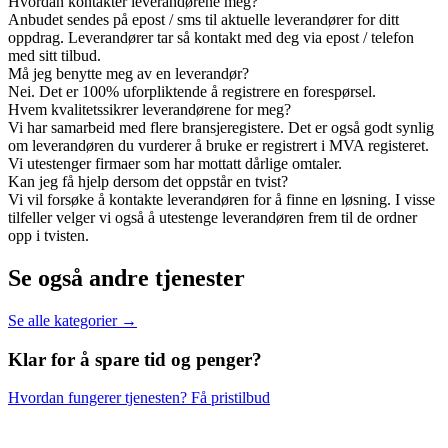
Hvordan kontakter leverandørene meg?
Anbudet sendes på epost / sms til aktuelle leverandører for ditt
oppdrag. Leverandører tar så kontakt med deg via epost / telefon
med sitt tilbud.
Må jeg benytte meg av en leverandør?
Nei. Det er 100% uforpliktende å registrere en forespørsel.
Hvem kvalitetssikrer leverandørene for meg?
Vi har samarbeid med flere bransjeregistere. Det er også godt synlig
om leverandøren du vurderer å bruke er registrert i MVA registeret.
Vi utestenger firmaer som har mottatt dårlige omtaler.
Kan jeg få hjelp dersom det oppstår en tvist?
Vi vil forsøke å kontakte leverandøren for å finne en løsning. I visse
tilfeller velger vi også å utestenge leverandøren frem til de ordner
opp i tvisten.
Se også andre tjenester
Se alle kategorier →
Klar for å spare
tid og penger?
Hvordan fungerer tjenesten?
Få pristilbud