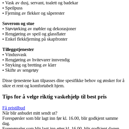
• Vask av dusj, servant, toalett og badekar
• Speilpuss
• Fjerning av flekker og såperester
Soverom og stue
• Støvtørking av møbler og dekorasjoner
• Rengjøring av speil og glassflater
• Enkel flekkfjerning på skapfronter
Tilleggstjenester
• Vindusvask
• Rengjøring av hvitevarer innvendig
• Stryking og bretting av klær
• Skifte av sengetøy
Disse tjenestene kan tilpasses dine spesifikke behov og ønsker for å
sikre et rent og komfortabelt hjem.
Tips for å velge riktig vaskehjelp til best pris
Få pristilbud
Når blir anbudet mitt sendt ut?
Forespørsler som blir lagt inn før kl. 16.00, blir godkjent samme
dag.
Forepørseler som blir lagt inn etter kl. 16.00, blir godkjent dagen