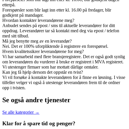
etterpå.
Forespørsler som blir lagt inn etter kl. 16.00 på fredager, blir
godkjent på mandager.
Hvordan kontakter leverandørene meg?
Anbudet sendes på epost / sms til aktuelle leverandører for ditt
oppdrag. Leverandører tar så kontakt med deg via epost / telefon
med sitt tilbud.
Må jeg benytte meg av en leverandør?
Nei. Det er 100% uforpliktende å registrere en forespørsel.
Hvem kvalitetssikrer leverandørene for meg?
Vi har samarbeid med flere bransjeregistere. Det er også godt synlig
om leverandøren du vurderer å bruke er registrert i MVA registeret.
Vi utestenger firmaer som har mottatt dårlige omtaler.
Kan jeg få hjelp dersom det oppstår en tvist?
Vi vil forsøke å kontakte leverandøren for å finne en løsning. I visse
tilfeller velger vi også å utestenge leverandøren frem til de ordner
opp i tvisten.
Se også andre tjenester
Se alle kategorier →
Klar for å spare
tid og penger?