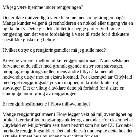
Må jeg være hjemme under rengjøringen?
Det er ikke nødvendig å være hjemme mens rengjøringen pågår.
Mange kunder velger å gi renholderen en nøkkel eller tilgang via en
nøkkelboks. Dette gir fleksibilitet for begge parter. Ved første
rengjøring kan det være fordelaktig å være til stede for å diskutere
spesifikke ønsker og behov.
Hvilket utstyr og rengjøringsmidler må jeg stille med?
Kravene varierer mellom ulike rengjøringsfirmaer. Noen selskaper
forventer at du stiller med grunnleggende utstyr som støvsuger,
mopp og rengjøringsmidler, mens andre tilbyr å ta med alt
nødvendig utstyr mot en ekstra kostnad. For eksempel tar CityMaid
med eget rengjøringsutstyr som mopper, mikrofiberkluter og
støvsuger. Det er viktig å avklare dette på forhånd for å sikre en
smidig gjennomføring av rengjøringen.
Er rengjøringsfirmaene i Florø miljøvennlige?
Mange rengjøringsfirmaer i Florø legger vekt på miljøvennlighet og
bruker bærekraftige rengjøringsmidler og -metoder. For eksempel er
CityMaid en Miljøfyrtårn-sertifisert bedrift som bruker EU Ecolabel-
merkede rengjøringsmidler. Det anbefales å undersøke dette hos det
aktuelle firmaet hvis miljøhensyn er viktig for deg.