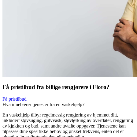
Få pristilbud fra billige rengjørere i Florø?
Få pristilbud
Hva innebærer tjenester fra en vaskehjelp?
En vaskehjelp tilbyr regelmessig rengjøring av hjemmet ditt,
inkludert støvsuging, gulvvask, støvtørking av overflater, rengjøring
av kjøkken og bad, samt andre avtalte oppgaver. Tjenestene kan
tilpasses dine spesifikke behov og ønsket frekvens, enten det er
ukentlig, hver fjortende dag eller månedlig.