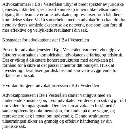
Advokatfirmaer i Bø i Vesterålen tilbyr et bredt spekter av juridiske
tjenester, inkludert spesialisert kunnskap innen ulike rettsområder,
tilgang til et team av erfarne advokater, og ressurser for å håndtere
komplekse saker. Ved å samarbeide med et advokatfirma kan du dra
nytte av deres samlede ekspertise og nettverk, noe som kan føre til
mer effektive og vellykkede resultater i din sak.
Kostnader for advokattjenester i Bø i Vesterålen
Prisen for advokattjenester i Bø i Vesterålen varierer avhengig av
faktorer som sakens kompleksitet, advokatens erfaring og tidsbruk.
Det er viktig å diskutere honorarstrukturen med advokaten på
forhånd for å sikre at det passer innenfor ditt budsjett. Husk at
investering i kvalifisert juridisk bistand kan være avgjørende for
utfallet av din sak.
Hvordan fungerer advokatprosessen i Bø i Vesterålen
Advokatprosessen i Bø i Vesterålen starter vanligvis med en
innledende konsultasjon, hvor advokaten vurderer din sak og gir råd
om videre fremgangsmåte. Deretter kan advokaten bistå med å
samle nødvendig dokumentasjon, forhandle på dine vegne, og
representere deg i retten om nødvendig. Denne strukturerte
tilnærmingen sikrer en grundig og effektiv håndtering av din
juridiske sak.