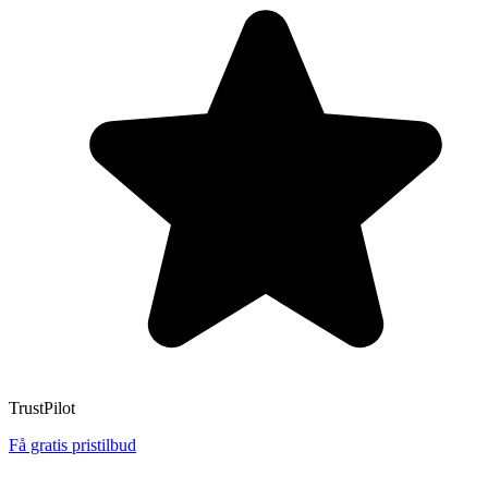
TrustPilot
Få gratis pristilbud