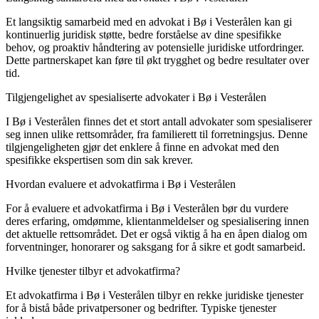
Et langsiktig samarbeid med en advokat i Bø i Vesterålen kan gi
kontinuerlig juridisk støtte, bedre forståelse av dine spesifikke
behov, og proaktiv håndtering av potensielle juridiske utfordringer.
Dette partnerskapet kan føre til økt trygghet og bedre resultater over
tid.
Tilgjengelighet av spesialiserte advokater i Bø i Vesterålen
I Bø i Vesterålen finnes det et stort antall advokater som spesialiserer
seg innen ulike rettsområder, fra familierett til forretningsjus. Denne
tilgjengeligheten gjør det enklere å finne en advokat med den
spesifikke ekspertisen som din sak krever.
Hvordan evaluere et advokatfirma i Bø i Vesterålen
For å evaluere et advokatfirma i Bø i Vesterålen bør du vurdere
deres erfaring, omdømme, klientanmeldelser og spesialisering innen
det aktuelle rettsområdet. Det er også viktig å ha en åpen dialog om
forventninger, honorarer og saksgang for å sikre et godt samarbeid.
Hvilke tjenester tilbyr et advokatfirma?
Et advokatfirma i Bø i Vesterålen tilbyr en rekke juridiske tjenester
for å bistå både privatpersoner og bedrifter. Typiske tjenester