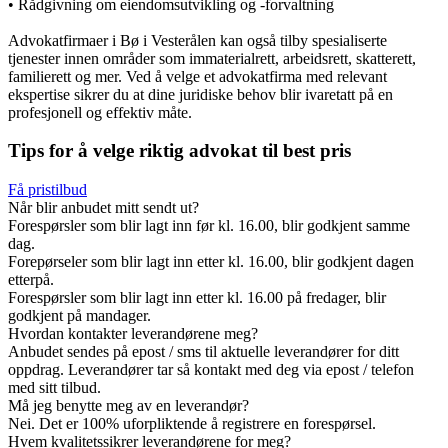
• Rådgivning om eiendomsutvikling og -forvaltning
Advokatfirmaer i Bø i Vesterålen kan også tilby spesialiserte
tjenester innen områder som immaterialrett, arbeidsrett, skatterett,
familierett og mer. Ved å velge et advokatfirma med relevant
ekspertise sikrer du at dine juridiske behov blir ivaretatt på en
profesjonell og effektiv måte.
Tips for å velge riktig advokat til best pris
Få pristilbud
Når blir anbudet mitt sendt ut?
Forespørsler som blir lagt inn før kl. 16.00, blir godkjent samme
dag.
Forepørseler som blir lagt inn etter kl. 16.00, blir godkjent dagen
etterpå.
Forespørsler som blir lagt inn etter kl. 16.00 på fredager, blir
godkjent på mandager.
Hvordan kontakter leverandørene meg?
Anbudet sendes på epost / sms til aktuelle leverandører for ditt
oppdrag. Leverandører tar så kontakt med deg via epost / telefon
med sitt tilbud.
Må jeg benytte meg av en leverandør?
Nei. Det er 100% uforpliktende å registrere en forespørsel.
Hvem kvalitetssikrer leverandørene for meg?