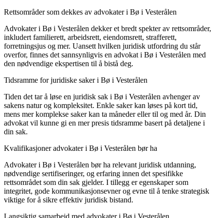
Rettsområder som dekkes av advokater i Bø i Vesterålen
Advokater i Bø i Vesterålen dekker et bredt spekter av rettsområder,
inkludert familierett, arbeidsrett, eiendomsrett, strafferett,
forretningsjus og mer. Uansett hvilken juridisk utfordring du står
overfor, finnes det sannsynligvis en advokat i Bø i Vesterålen med
den nødvendige ekspertisen til å bistå deg.
Tidsramme for juridiske saker i Bø i Vesterålen
Tiden det tar å løse en juridisk sak i Bø i Vesterålen avhenger av
sakens natur og kompleksitet. Enkle saker kan løses på kort tid,
mens mer komplekse saker kan ta måneder eller til og med år. Din
advokat vil kunne gi en mer presis tidsramme basert på detaljene i
din sak.
Kvalifikasjoner advokater i Bø i Vesterålen bør ha
Advokater i Bø i Vesterålen bør ha relevant juridisk utdanning,
nødvendige sertifiseringer, og erfaring innen det spesifikke
rettsområdet som din sak gjelder. I tillegg er egenskaper som
integritet, gode kommunikasjonsevner og evne til å tenke strategisk
viktige for å sikre effektiv juridisk bistand.
Langsiktig samarbeid med advokater i Bø i Vesterålen