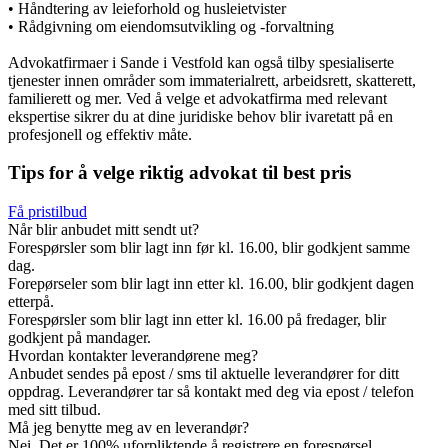
• Håndtering av leieforhold og husleietvister
• Rådgivning om eiendomsutvikling og -forvaltning
Advokatfirmaer i Sande i Vestfold kan også tilby spesialiserte
tjenester innen områder som immaterialrett, arbeidsrett, skatterett,
familierett og mer. Ved å velge et advokatfirma med relevant
ekspertise sikrer du at dine juridiske behov blir ivaretatt på en
profesjonell og effektiv måte.
Tips for å velge riktig advokat til best pris
Få pristilbud
Når blir anbudet mitt sendt ut?
Forespørsler som blir lagt inn før kl. 16.00, blir godkjent samme
dag.
Forepørseler som blir lagt inn etter kl. 16.00, blir godkjent dagen
etterpå.
Forespørsler som blir lagt inn etter kl. 16.00 på fredager, blir
godkjent på mandager.
Hvordan kontakter leverandørene meg?
Anbudet sendes på epost / sms til aktuelle leverandører for ditt
oppdrag. Leverandører tar så kontakt med deg via epost / telefon
med sitt tilbud.
Må jeg benytte meg av en leverandør?
Nei. Det er 100% uforpliktende å registrere en forespørsel.