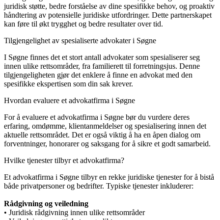
juridisk støtte, bedre forståelse av dine spesifikke behov, og proaktiv
håndtering av potensielle juridiske utfordringer. Dette partnerskapet
kan føre til økt trygghet og bedre resultater over tid.
Tilgjengelighet av spesialiserte advokater i Søgne
I Søgne finnes det et stort antall advokater som spesialiserer seg
innen ulike rettsområder, fra familierett til forretningsjus. Denne
tilgjengeligheten gjør det enklere å finne en advokat med den
spesifikke ekspertisen som din sak krever.
Hvordan evaluere et advokatfirma i Søgne
For å evaluere et advokatfirma i Søgne bør du vurdere deres
erfaring, omdømme, klientanmeldelser og spesialisering innen det
aktuelle rettsområdet. Det er også viktig å ha en åpen dialog om
forventninger, honorarer og saksgang for å sikre et godt samarbeid.
Hvilke tjenester tilbyr et advokatfirma?
Et advokatfirma i Søgne tilbyr en rekke juridiske tjenester for å bistå
både privatpersoner og bedrifter. Typiske tjenester inkluderer:
Rådgivning og veiledning
• Juridisk rådgivning innen ulike rettsområder