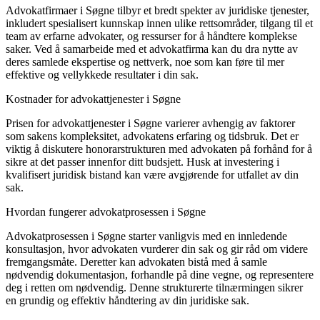
Advokatfirmaer i Søgne tilbyr et bredt spekter av juridiske tjenester,
inkludert spesialisert kunnskap innen ulike rettsområder, tilgang til et
team av erfarne advokater, og ressurser for å håndtere komplekse
saker. Ved å samarbeide med et advokatfirma kan du dra nytte av
deres samlede ekspertise og nettverk, noe som kan føre til mer
effektive og vellykkede resultater i din sak.
Kostnader for advokattjenester i Søgne
Prisen for advokattjenester i Søgne varierer avhengig av faktorer
som sakens kompleksitet, advokatens erfaring og tidsbruk. Det er
viktig å diskutere honorarstrukturen med advokaten på forhånd for å
sikre at det passer innenfor ditt budsjett. Husk at investering i
kvalifisert juridisk bistand kan være avgjørende for utfallet av din
sak.
Hvordan fungerer advokatprosessen i Søgne
Advokatprosessen i Søgne starter vanligvis med en innledende
konsultasjon, hvor advokaten vurderer din sak og gir råd om videre
fremgangsmåte. Deretter kan advokaten bistå med å samle
nødvendig dokumentasjon, forhandle på dine vegne, og representere
deg i retten om nødvendig. Denne strukturerte tilnærmingen sikrer
en grundig og effektiv håndtering av din juridiske sak.