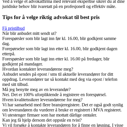
Ved å velge et advokatfirma med relevant ekspertise sikrer du at dine
juridiske behov blir ivaretatt på en profesjonell og effektiv måte.
Tips for å velge riktig advokat til best pris
Få pristilbud
Når blir anbudet mitt sendt ut?
Forespørsler som blir lagt inn før kl. 16.00, blir godkjent samme
dag.
Forepørseler som blir lagt inn etter kl. 16.00, blir godkjent dagen
etterpå.
Forespørsler som blir lagt inn etter kl. 16.00 på fredager, blir
godkjent på mandager.
Hvordan kontakter leverandørene meg?
Anbudet sendes på epost / sms til aktuelle leverandører for ditt
oppdrag. Leverandører tar så kontakt med deg via epost / telefon
med sitt tilbud.
Må jeg benytte meg av en leverandør?
Nei. Det er 100% uforpliktende å registrere en forespørsel.
Hvem kvalitetssikrer leverandørene for meg?
Vi har samarbeid med flere bransjeregistere. Det er også godt synlig
om leverandøren du vurderer å bruke er registrert i MVA registeret.
Vi utestenger firmaer som har mottatt dårlige omtaler.
Kan jeg få hjelp dersom det oppstår en tvist?
Vi vil forsøke å kontakte leverandøren for å finne en løsning. I visse