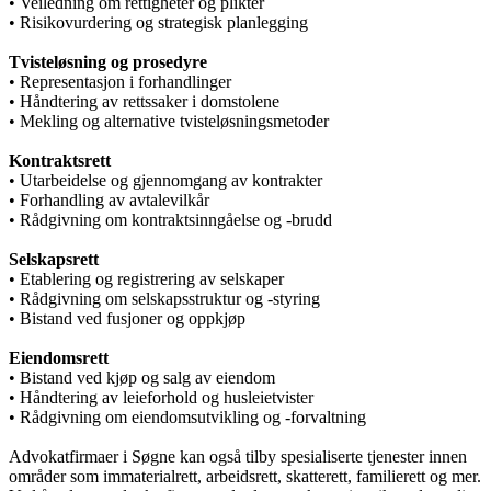
• Veiledning om rettigheter og plikter
• Risikovurdering og strategisk planlegging
Tvisteløsning og prosedyre
• Representasjon i forhandlinger
• Håndtering av rettssaker i domstolene
• Mekling og alternative tvisteløsningsmetoder
Kontraktsrett
• Utarbeidelse og gjennomgang av kontrakter
• Forhandling av avtalevilkår
• Rådgivning om kontraktsinngåelse og -brudd
Selskapsrett
• Etablering og registrering av selskaper
• Rådgivning om selskapsstruktur og -styring
• Bistand ved fusjoner og oppkjøp
Eiendomsrett
• Bistand ved kjøp og salg av eiendom
• Håndtering av leieforhold og husleietvister
• Rådgivning om eiendomsutvikling og -forvaltning
Advokatfirmaer i Søgne kan også tilby spesialiserte tjenester innen
områder som immaterialrett, arbeidsrett, skatterett, familierett og mer.