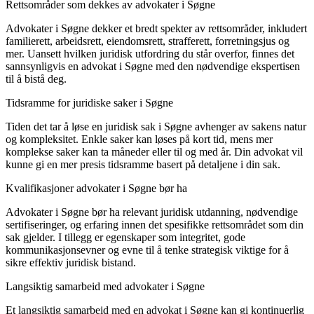
Rettsområder som dekkes av advokater i Søgne
Advokater i Søgne dekker et bredt spekter av rettsområder, inkludert
familierett, arbeidsrett, eiendomsrett, strafferett, forretningsjus og
mer. Uansett hvilken juridisk utfordring du står overfor, finnes det
sannsynligvis en advokat i Søgne med den nødvendige ekspertisen
til å bistå deg.
Tidsramme for juridiske saker i Søgne
Tiden det tar å løse en juridisk sak i Søgne avhenger av sakens natur
og kompleksitet. Enkle saker kan løses på kort tid, mens mer
komplekse saker kan ta måneder eller til og med år. Din advokat vil
kunne gi en mer presis tidsramme basert på detaljene i din sak.
Kvalifikasjoner advokater i Søgne bør ha
Advokater i Søgne bør ha relevant juridisk utdanning, nødvendige
sertifiseringer, og erfaring innen det spesifikke rettsområdet som din
sak gjelder. I tillegg er egenskaper som integritet, gode
kommunikasjonsevner og evne til å tenke strategisk viktige for å
sikre effektiv juridisk bistand.
Langsiktig samarbeid med advokater i Søgne
Et langsiktig samarbeid med en advokat i Søgne kan gi kontinuerlig