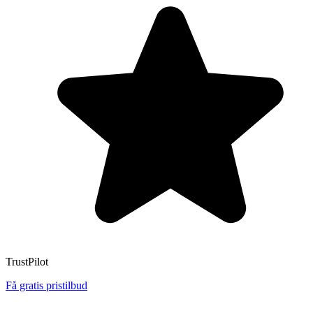
TrustPilot
Få gratis pristilbud