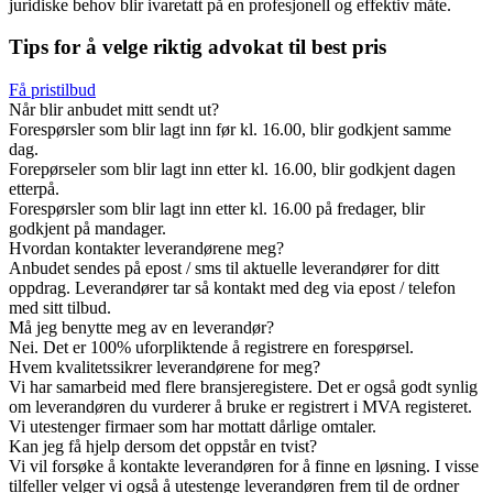
juridiske behov blir ivaretatt på en profesjonell og effektiv måte.
Tips for å velge riktig advokat til best pris
Få pristilbud
Når blir anbudet mitt sendt ut?
Forespørsler som blir lagt inn før kl. 16.00, blir godkjent samme
dag.
Forepørseler som blir lagt inn etter kl. 16.00, blir godkjent dagen
etterpå.
Forespørsler som blir lagt inn etter kl. 16.00 på fredager, blir
godkjent på mandager.
Hvordan kontakter leverandørene meg?
Anbudet sendes på epost / sms til aktuelle leverandører for ditt
oppdrag. Leverandører tar så kontakt med deg via epost / telefon
med sitt tilbud.
Må jeg benytte meg av en leverandør?
Nei. Det er 100% uforpliktende å registrere en forespørsel.
Hvem kvalitetssikrer leverandørene for meg?
Vi har samarbeid med flere bransjeregistere. Det er også godt synlig
om leverandøren du vurderer å bruke er registrert i MVA registeret.
Vi utestenger firmaer som har mottatt dårlige omtaler.
Kan jeg få hjelp dersom det oppstår en tvist?
Vi vil forsøke å kontakte leverandøren for å finne en løsning. I visse
tilfeller velger vi også å utestenge leverandøren frem til de ordner