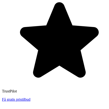
TrustPilot
Få gratis pristilbud