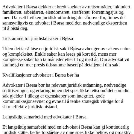
Advokater i Børsa dekker et bredt spekter av rettsområder, inkludert
familierett, arbeidsrett, eiendomsrett, strafferett, forretningsjus og
mer. Uansett hvilken juridisk utfordring du står overfor, finnes det
sannsynligvis en advokat i Børsa med den nødvendige ekspertisen
til å bistå deg.
Tidsramme for juridiske saker i Børsa
Tiden det tar å løse en juridisk sak i Børsa avhenger av sakens natur
og kompleksitet. Enkle saker kan løses på kort tid, mens mer
komplekse saker kan ta måneder eller til og med år. Din advokat vil
kunne gi en mer presis tidsramme basert på detaljene i din sak.
Kvalifikasjoner advokater i Børsa bør ha
Advokater i Børsa bør ha relevant juridisk utdanning, nødvendige
sertifiseringer, og erfaring innen det spesifikke rettsområdet som din
sak gjelder. I tillegg er egenskaper som integritet, gode
kommunikasjonsevner og evne til å tenke strategisk viktige for å
sikre effektiv juridisk bistand.
Langsiktig samarbeid med advokater i Børsa
Et langsiktig samarbeid med en advokat i Børsa kan gi kontinuerlig
juridisk støtte, bedre forståelse av dine spesifikke behov, og proaktiv