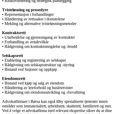
• Risikovurdering og strategisk planlegging
Tvisteløsning og prosedyre
• Representasjon i forhandlinger
• Håndtering av rettssaker i domstolene
• Mekling og alternative tvisteløsningsmetoder
Kontraktsrett
• Utarbeidelse og gjennomgang av kontrakter
• Forhandling av avtalevilkår
• Rådgivning om kontraktsinngåelse og -brudd
Selskapsrett
• Etablering og registrering av selskaper
• Rådgivning om selskapsstruktur og -styring
• Bistand ved fusjoner og oppkjøp
Eiendomsrett
• Bistand ved kjøp og salg av eiendom
• Håndtering av leieforhold og husleietvister
• Rådgivning om eiendomsutvikling og -forvaltning
Advokatfirmaer i Børsa kan også tilby spesialiserte tjenester innen
områder som immaterialrett, arbeidsrett, skatterett, familierett og mer.
Ved å velge et advokatfirma med relevant ekspertise sikrer du at dine