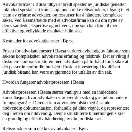
Advokatfirmaer i Børsa tilbyr et bredt spekter av juridiske tjenester,
inkludert spesialisert kunnskap innen ulike rettsområder, tilgang til et
team av erfarne advokater, og ressurser for å håndtere komplekse
saker. Ved å samarbeide med et advokatfirma kan du dra nytte av
deres samlede ekspertise og nettverk, noe som kan føre til mer
effektive og vellykkede resultater i din sak.
Kostnader for advokattjenester i Børsa
Prisen for advokattjenester i Børsa varierer avhengig av faktorer som
sakens kompleksitet, advokatens erfaring og tidsbruk. Det er viktig å
diskutere honorarstrukturen med advokaten på forhånd for å sikre at
det passer innenfor ditt budsjett. Husk at investering i kvalifisert
juridisk bistand kan være avgjørende for utfallet av din sak.
Hvordan fungerer advokatprosessen i Børsa
Advokatprosessen i Børsa starter vanligvis med en innledende
konsultasjon, hvor advokaten vurderer din sak og gir råd om videre
fremgangsmåte. Deretter kan advokaten bistå med å samle
nødvendig dokumentasjon, forhandle på dine vegne, og representere
deg i retten om nødvendig. Denne strukturerte tilnærmingen sikrer
en grundig og effektiv håndtering av din juridiske sak.
Rettsområder som dekkes av advokater i Børsa